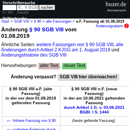
Vorschriftensuche
buzer.de
Normalansicht
§ / Art.
Gesetz
Volltextsuche
Start
>
SGB VIII
>
§ 90
>
alle Fassungen
>
a.F. Fassung ab 01.08.2019
Änderungsalarm
Änderung
§ 90 SGB VIII
vom
nur in SGB VIII
01.08.2019
Ähnliche Seiten:
weitere Fassungen von § 90 SGB VIII
,
alle
Änderungen durch Artikel 2 KJSG am 1. August 2019
und
Änderungshistorie des SGB VIII
Hervorhebungen:
alter Text
,
neuer Text
Änderung verpasst?
SGB VIII hier überwachen!
§ 90 SGB VIII a.F. (alte
§ 90 SGB VIII n.F. (neue
Fassung)
Fassung)
in der vor dem 01.08.2019
in der am 10.06.2021 geltenden
geltenden Fassung
Fassung
durch Artikel 1 G. v. 03.06.2021
BGBl. I S. 1444
←
frühere Fassung von § 90
(heute geltende Fassung)
←
vorherige Änderung durch