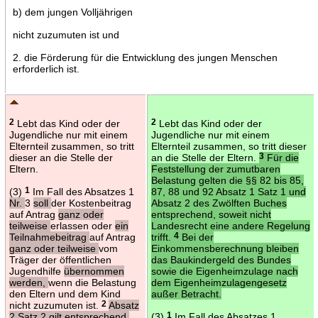
b) dem jungen Volljährigen
nicht zuzumuten ist und
2. die Förderung für die Entwicklung des jungen Menschen
erforderlich ist.
2
Lebt das Kind oder der
2
Lebt das Kind oder der
Jugendliche nur mit einem
Jugendliche nur mit einem
Elternteil zusammen, so tritt
Elternteil zusammen, so tritt dieser
dieser an die Stelle der
an die Stelle der Eltern.
3
Für die
Eltern.
Feststellung der zumutbaren
Belastung gelten die §§ 82 bis 85,
(3)
1
Im Fall des Absatzes 1
87, 88 und 92 Absatz 1 Satz 1 und
Nr.
3
soll
der Kostenbeitrag
Absatz 2 des Zwölften Buches
auf Antrag
ganz oder
entsprechend, soweit nicht
teilweise
erlassen oder
ein
Landesrecht eine andere Regelung
Teilnahmebeitrag
auf Antrag
trifft.
4
Bei der
ganz oder teilweise
vom
Einkommensberechnung bleiben
Träger der öffentlichen
das Baukindergeld des Bundes
Jugendhilfe
übernommen
sowie die Eigenheimzulage nach
werden,
wenn die Belastung
dem Eigenheimzulagengesetz
den Eltern und dem Kind
außer Betracht.
nicht zuzumuten ist.
2
Absatz
2 Satz 2 gilt entsprechend.
(3)
1
Im Fall des Absatzes 1