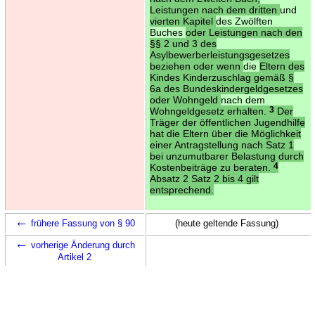
Leistungen nach dem dritten
und
vierten Kapitel
des Zwölften
Buches
oder Leistungen nach den
§§ 2 und 3 des
Asylbewerberleistungsgesetzes
beziehen oder wenn
die
Eltern des
Kindes Kinderzuschlag gemäß §
6a des Bundeskindergeldgesetzes
oder Wohngeld
nach dem
Wohngeldgesetz erhalten.
3
Der
Träger der öffentlichen Jugendhilfe
hat die Eltern über die Möglichkeit
einer Antragstellung nach Satz 1
bei unzumutbarer Belastung durch
Kostenbeiträge zu beraten.
4
Absatz 2 Satz 2 bis 4 gilt
entsprechend.
←
frühere Fassung von § 90
(heute geltende Fassung)
←
vorherige Änderung durch
Artikel 2