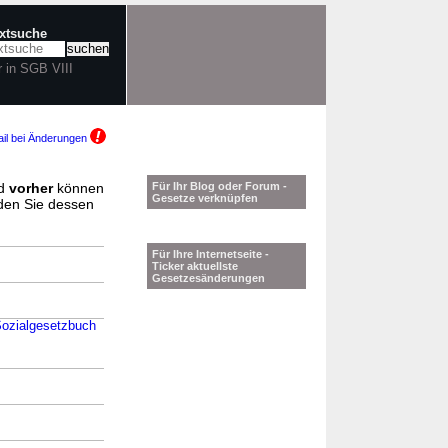
extsuche
r in SGB VIII
il bei Änderungen
d
vorher
können
Für Ihr Blog oder Forum -
Gesetze verknüpfen
nden Sie dessen
Für Ihre Internetseite -
Ticker aktuellste
Gesetzesänderungen
Sozialgesetzbuch