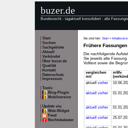
buzer.de
Bundesrecht - tagaktuell konsolidiert - alle Fassunge
Start
Sie sind hier:
Start
>
Inhaltsverz
Suchen
Frühere Fassungen
Sachgebiete
Aktuell
Die nachfolgende Aufstel
Verkündet
Sie jeweils alte Fassun
Über buzer.de
Volltext sowie die Begr
Qualität
Kontakt
vergleichen
mWv
Datenschutz
mit
(verkünd
Impressum
aktuell
vorher
10.06.20
Tools:
Blog-Plugin
aktuell
vorher
01.01.20
Mobilversion
Update via:
aktuell
vorher
01.01.20
Web-Widget
Feed
aktuell
vorher
25.07.20
Rechtskataster