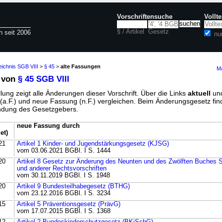
Vorschriftensuche
Vollt
§ / Artikel
Gesetz
n seit 2006
nu
eichnis SGB VIII
>
§ 45
>
alte Fassungen
Ma
 von
§ 45 SGB VIII
lung zeigt alle Änderungen dieser Vorschrift. Über die Links
aktuell
un
g (a.F.) und neue Fassung (n.F.) vergleichen. Beim Änderungsgesetz fi
ündung des Gesetzgebers.
neue Fassung durch
et)
21
Artikel 1 Kinder- und Jugendstärkungsgesetz (KJSG)
vom 03.06.2021 BGBl. I S. 1444
20
Artikel 8 Gesetz zur Änderung des Neunten und des Zwölften Buches 
und anderer Rechtsvorschriften
vom 30.11.2019 BGBl. I S. 1948
20
Artikel 9 Bundesteilhabegesetz (BTHG)
vom 23.12.2016 BGBl. I S. 3234
15
Artikel 5 Präventionsgesetz (PrävG)
vom 17.07.2015 BGBl. I S. 1368