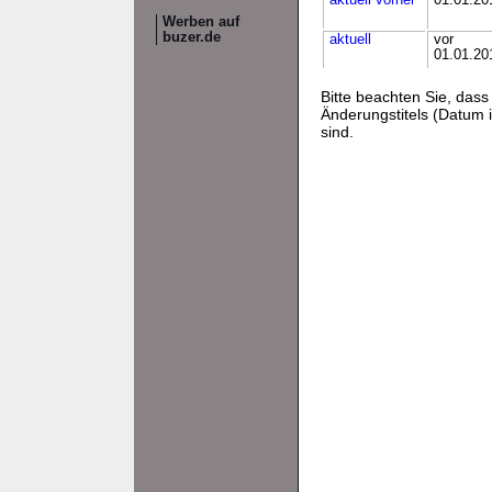
aktuell
vorher
01.01.20
Werben auf
buzer.de
aktuell
vor
01.01.20
Bitte beachten Sie, da
Änderungstitels (Datum i
sind.