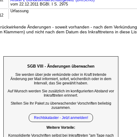
12
Artikel 2 Bundeskinderschutzgesetz (BKiSchG)
vom 22.12.2011 BGBl. I S. 2975
Urfassung
12
ss rückwirkende Änderungen - soweit vorhanden - nach dem Verkündun
n Klammern) und nicht nach dem Datum des Inkrafttretens in diese List
SGB VIII - Änderungen überwachen
Sie werden über jede verkündete oder in Kraft tretende
Änderung per Mail informiert, sofort, wöchentlich oder in dem
Intervall, das Sie gewählt haben.
Auf Wunsch werden Sie zusätzlich im konfigurierten Abstand vor
Inkrafttreten erinnert.
Stellen Sie Ihr Paket zu überwachender Vorschriften beliebig
zusammen.
Rechtskataster - Jetzt anmelden!
Weitere Vorteile:
Konsolidierte Vorschriften selbst bei Inkrafttreten "am Tage nach