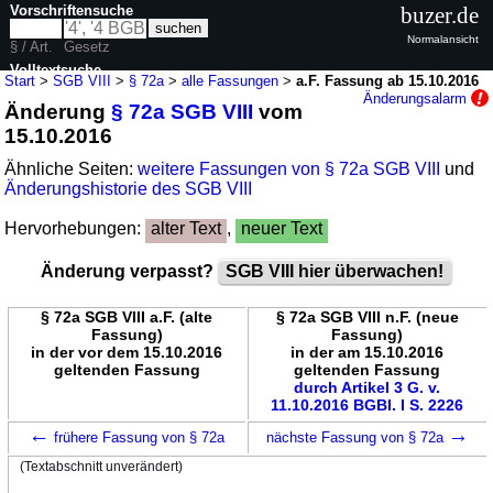
Vorschriftensuche
buzer.de
Normalansicht
§ / Art.
Gesetz
Volltextsuche
Start
>
SGB VIII
>
§ 72a
>
alle Fassungen
>
a.F. Fassung ab 15.10.2016
Änderungsalarm
Änderung
§ 72a SGB VIII
vom
nur in SGB VIII
15.10.2016
Ähnliche Seiten:
weitere Fassungen von § 72a SGB VIII
und
Änderungshistorie des SGB VIII
Hervorhebungen:
alter Text
,
neuer Text
Änderung verpasst?
SGB VIII hier überwachen!
§ 72a SGB VIII a.F. (alte
§ 72a SGB VIII n.F. (neue
Fassung)
Fassung)
in der vor dem 15.10.2016
in der am 15.10.2016
geltenden Fassung
geltenden Fassung
durch Artikel 3 G. v.
11.10.2016 BGBl. I S. 2226
←
→
frühere Fassung von § 72a
nächste Fassung von § 72a
(Textabschnitt unverändert)