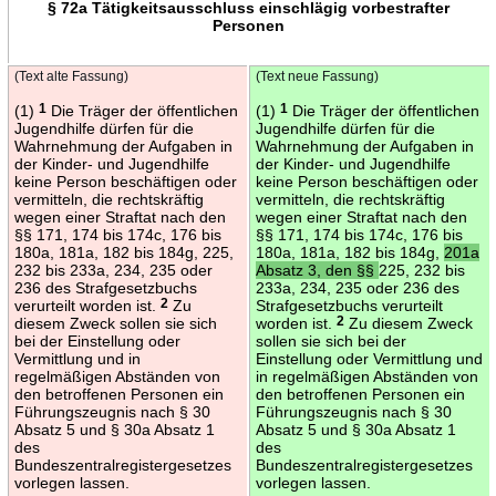
§ 72a Tätigkeitsausschluss einschlägig vorbestrafter
Personen
(Text alte Fassung)
(Text neue Fassung)
(1)
1
Die Träger der öffentlichen
(1)
1
Die Träger der öffentlichen
Jugendhilfe dürfen für die
Jugendhilfe dürfen für die
Wahrnehmung der Aufgaben in
Wahrnehmung der Aufgaben in
der Kinder- und Jugendhilfe
der Kinder- und Jugendhilfe
keine Person beschäftigen oder
keine Person beschäftigen oder
vermitteln, die rechtskräftig
vermitteln, die rechtskräftig
wegen einer Straftat nach den
wegen einer Straftat nach den
§§ 171, 174 bis 174c, 176 bis
§§ 171, 174 bis 174c, 176 bis
180a, 181a, 182 bis 184g, 225,
180a, 181a, 182 bis 184g,
201a
232 bis 233a, 234, 235 oder
Absatz 3, den §§
225, 232 bis
236 des Strafgesetzbuchs
233a, 234, 235 oder 236 des
verurteilt worden ist.
2
Zu
Strafgesetzbuchs verurteilt
diesem Zweck sollen sie sich
worden ist.
2
Zu diesem Zweck
bei der Einstellung oder
sollen sie sich bei der
Vermittlung und in
Einstellung oder Vermittlung und
regelmäßigen Abständen von
in regelmäßigen Abständen von
den betroffenen Personen ein
den betroffenen Personen ein
Führungszeugnis nach § 30
Führungszeugnis nach § 30
Absatz 5 und § 30a Absatz 1
Absatz 5 und § 30a Absatz 1
des
des
Bundeszentralregistergesetzes
Bundeszentralregistergesetzes
vorlegen lassen.
vorlegen lassen.