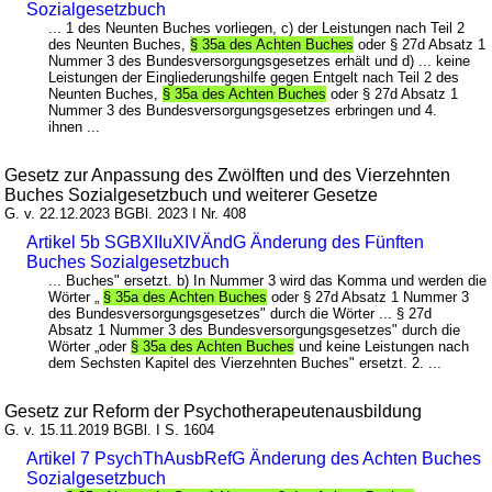
Sozialgesetzbuch
... 1 des Neunten Buches vorliegen, c) der Leistungen nach Teil 2
des Neunten Buches,
§ 35a des Achten Buches
oder § 27d Absatz 1
Nummer 3 des Bundesversorgungsgesetzes erhält und d) ... keine
Leistungen der Eingliederungshilfe gegen Entgelt nach Teil 2 des
Neunten Buches,
§ 35a des Achten Buches
oder § 27d Absatz 1
Nummer 3 des Bundesversorgungsgesetzes erbringen und 4.
ihnen ...
Gesetz zur Anpassung des Zwölften und des Vierzehnten
Buches Sozialgesetzbuch und weiterer Gesetze
G. v. 22.12.2023 BGBl. 2023 I Nr. 408
Artikel 5b SGBXIIuXIVÄndG Änderung des Fünften
Buches Sozialgesetzbuch
... Buches" ersetzt. b) In Nummer 3 wird das Komma und werden die
Wörter „
§ 35a des Achten Buches
oder § 27d Absatz 1 Nummer 3
des Bundesversorgungsgesetzes" durch die Wörter ... § 27d
Absatz 1 Nummer 3 des Bundesversorgungsgesetzes" durch die
Wörter „oder
§ 35a des Achten Buches
und keine Leistungen nach
dem Sechsten Kapitel des Vierzehnten Buches" ersetzt. 2. ...
Gesetz zur Reform der Psychotherapeutenausbildung
G. v. 15.11.2019 BGBl. I S. 1604
Artikel 7 PsychThAusbRefG Änderung des Achten Buches
Sozialgesetzbuch