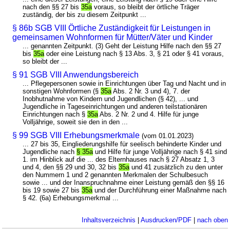
nach den §§ 27 bis
35a
voraus, so bleibt der örtliche Träger
zuständig, der bis zu diesem Zeitpunkt ...
§ 86b SGB VIII Örtliche Zuständigkeit für Leistungen in
gemeinsamen Wohnformen für Mütter/Väter und Kinder
... genannten Zeitpunkt. (3) Geht der Leistung Hilfe nach den §§ 27
bis
35a
oder eine Leistung nach § 13 Abs. 3, § 21 oder § 41 voraus,
so bleibt der ...
§ 91 SGB VIII Anwendungsbereich
... Pflegepersonen sowie in Einrichtungen über Tag und Nacht und in
sonstigen Wohnformen (§
35a
Abs. 2 Nr. 3 und 4), 7. der
Inobhutnahme von Kindern und Jugendlichen (§ 42), ... und
Jugendliche in Tageseinrichtungen und anderen teilstationären
Einrichtungen nach §
35a
Abs. 2 Nr. 2 und 4. Hilfe für junge
Volljährige, soweit sie den in den ...
§ 99 SGB VIII Erhebungsmerkmale
(vom 01.01.2023)
... 27 bis 35, Eingliederungshilfe für seelisch behinderte Kinder und
Jugendliche nach
§ 35a
und Hilfe für junge Volljährige nach § 41 sind
1. im Hinblick auf die ... des Elternhauses nach § 27 Absatz 1, 3
und 4, den §§ 29 und 30, 32 bis
35a
und 41 zusätzlich zu den unter
den Nummern 1 und 2 genannten Merkmalen der Schulbesuch
sowie ... und der Inanspruchnahme einer Leistung gemäß den §§ 16
bis 19 sowie 27 bis
35a
und der Durchführung einer Maßnahme nach
§ 42. (6a) Erhebungsmerkmal ...
Inhaltsverzeichnis
|
Ausdrucken/PDF
|
nach oben