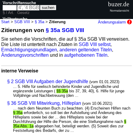
Vorschriftensuche
buzer.de
Normalansicht
§ / Art.
Gesetz
Volltextsuche
Start
>
SGB VIII
>
§ 35a
>
Zitierung
Änderungsalarm
Zitierungen von
§ 35a SGB VIII
nur in SGB VIII
Sie sehen die Vorschriften, die auf § 35a SGB VIII verweisen.
Die Liste ist unterteilt nach Zitaten in
SGB VIII selbst
,
Ermächtigungsgrundlagen
,
anderen geltenden Titeln
,
Änderungsvorschriften
und in
aufgehobenen Titeln
.
interne Verweise
§ 2 SGB VIII Aufgaben der Jugendhilfe
(vom 01.01.2023)
... 5. Hilfe für seelisch behinderte Kinder und Jugendliche und
ergänzende Leistungen (
§§ 35a
bis 37, 39, 40), 6. Hilfe für junge
Volljährige und Nachbetreuung (den ...
§ 36 SGB VIII Mitwirkung, Hilfeplan
(vom 10.06.2021)
... nach dem Neunten Buch zu beachten. (4) Erscheinen Hilfen nach
§ 35a
erforderlich, so soll bei der Aufstellung und Änderung des
Hilfeplans sowie bei der ... des Hilfeplans sowie bei der
Durchführung der Hilfe die Person, die eine Stellungnahme nach
§
35a Abs. 1a
abgegeben hat, beteiligt werden. (5) Soweit dies zur
Feststellung des Bedarfs, der zu ...