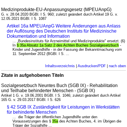
Medizinprodukte-EU-Anpassungsgesetz (MPEUAnpG)
G. v. 28.04.2020 BGBl. I S. 960; zuletzt geändert durch Artikel 19 G. v.
12.05.2021 BGBl. I S. 1087
Artikel 16a MPEUAnpG Weitere Änderungen aus Anlass
der Auflösung des Deutschen Instituts für Medizinische
Dokumentation und Information
... „Bundesinstituts für Arzneimittel und Medizinprodukte" ersetzt. (6)
In
§ 35a Absatz 1a Satz 2 des Achten Buches Sozialgesetzbuch
-
Kinder und Jugendhilfe - in der Fassung der Bekanntmachung vom
11. September 2012 (BGBl. I S. ...
Inhaltsverzeichnis
|
Ausdrucken/PDF
|
nach oben
Zitate in aufgehobenen Titeln
Sozialgesetzbuch Neuntes Buch (SGB IX) - Rehabilitation
und Teilhabe behinderter Menschen - (SGB IX)
Artikel 1 G. v. 19.06.2001 BGBl. I S. 1046; zuletzt geändert durch Artikel
165 G. v. 29.03.2017 BGBl. I S. 626
§ 42 SGB IX Zuständigkeit für Leistungen in Werkstätten
für behinderte Menschen
... die Träger der öffentlichen Jugendhilfe unter den
Voraussetzungen des §
35a
des Achten Buches, 4. im Übrigen die
Träger der Sozialhilfe ...