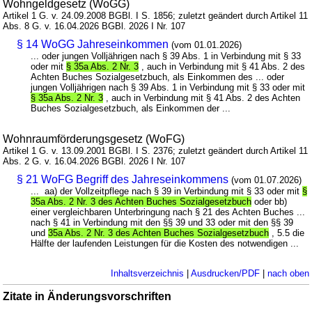
Wohngeldgesetz (WoGG)
Artikel 1 G. v. 24.09.2008 BGBl. I S. 1856; zuletzt geändert durch Artikel 11
Abs. 8 G. v. 16.04.2026 BGBl. 2026 I Nr. 107
§ 14 WoGG Jahreseinkommen
(vom 01.01.2026)
... oder jungen Volljährigen nach § 39 Abs. 1 in Verbindung mit § 33
oder mit
§ 35a Abs. 2 Nr. 3
, auch in Verbindung mit § 41 Abs. 2 des
Achten Buches Sozialgesetzbuch, als Einkommen des ... oder
jungen Volljährigen nach § 39 Abs. 1 in Verbindung mit § 33 oder mit
§ 35a Abs. 2 Nr. 3
, auch in Verbindung mit § 41 Abs. 2 des Achten
Buches Sozialgesetzbuch, als Einkommen der ...
Wohnraumförderungsgesetz (WoFG)
Artikel 1 G. v. 13.09.2001 BGBl. I S. 2376; zuletzt geändert durch Artikel 11
Abs. 2 G. v. 16.04.2026 BGBl. 2026 I Nr. 107
§ 21 WoFG Begriff des Jahreseinkommens
(vom 01.07.2026)
... aa) der Vollzeitpflege nach § 39 in Verbindung mit § 33 oder mit
§
35a Abs. 2 Nr. 3 des Achten Buches Sozialgesetzbuch
oder bb)
einer vergleichbaren Unterbringung nach § 21 des Achten Buches ...
nach § 41 in Verbindung mit den §§ 39 und 33 oder mit den §§ 39
und
35a Abs. 2 Nr. 3 des Achten Buches Sozialgesetzbuch
, 5.5 die
Hälfte der laufenden Leistungen für die Kosten des notwendigen ...
Inhaltsverzeichnis
|
Ausdrucken/PDF
|
nach oben
Zitate in Änderungsvorschriften