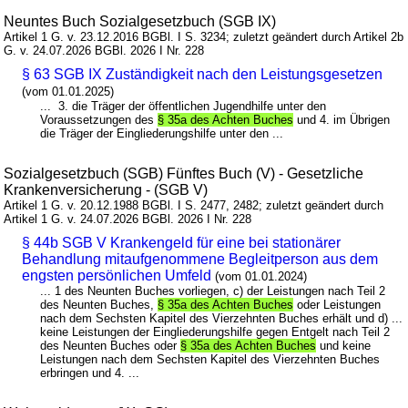
Neuntes Buch Sozialgesetzbuch (SGB IX)
Artikel 1 G. v. 23.12.2016 BGBl. I S. 3234; zuletzt geändert durch Artikel 2b
G. v. 24.07.2026 BGBl. 2026 I Nr. 228
§ 63 SGB IX Zuständigkeit nach den Leistungsgesetzen
(vom 01.01.2025)
... 3. die Träger der öffentlichen Jugendhilfe unter den
Voraussetzungen des
§ 35a des Achten Buches
und 4. im Übrigen
die Träger der Eingliederungshilfe unter den ...
Sozialgesetzbuch (SGB) Fünftes Buch (V) - Gesetzliche
Krankenversicherung - (SGB V)
Artikel 1 G. v. 20.12.1988 BGBl. I S. 2477, 2482; zuletzt geändert durch
Artikel 1 G. v. 24.07.2026 BGBl. 2026 I Nr. 228
§ 44b SGB V Krankengeld für eine bei stationärer
Behandlung mitaufgenommene Begleitperson aus dem
engsten persönlichen Umfeld
(vom 01.01.2024)
... 1 des Neunten Buches vorliegen, c) der Leistungen nach Teil 2
des Neunten Buches,
§ 35a des Achten Buches
oder Leistungen
nach dem Sechsten Kapitel des Vierzehnten Buches erhält und d) ...
keine Leistungen der Eingliederungshilfe gegen Entgelt nach Teil 2
des Neunten Buches oder
§ 35a des Achten Buches
und keine
Leistungen nach dem Sechsten Kapitel des Vierzehnten Buches
erbringen und 4. ...