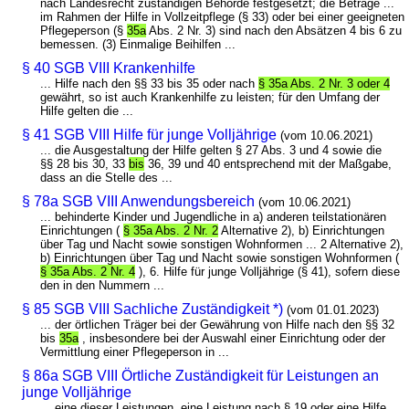
nach Landesrecht zuständigen Behörde festgesetzt; die Beträge ...
im Rahmen der Hilfe in Vollzeitpflege (§ 33) oder bei einer geeigneten
Pflegeperson (§
35a
Abs. 2 Nr. 3) sind nach den Absätzen 4 bis 6 zu
bemessen. (3) Einmalige Beihilfen ...
§ 40 SGB VIII Krankenhilfe
... Hilfe nach den §§ 33 bis 35 oder nach
§ 35a Abs. 2 Nr. 3 oder 4
gewährt, so ist auch Krankenhilfe zu leisten; für den Umfang der
Hilfe gelten die ...
§ 41 SGB VIII Hilfe für junge Volljährige
(vom 10.06.2021)
... die Ausgestaltung der Hilfe gelten § 27 Abs. 3 und 4 sowie die
§§ 28 bis 30, 33
bis
36, 39 und 40 entsprechend mit der Maßgabe,
dass an die Stelle des ...
§ 78a SGB VIII Anwendungsbereich
(vom 10.06.2021)
... behinderte Kinder und Jugendliche in a) anderen teilstationären
Einrichtungen (
§ 35a Abs. 2 Nr. 2
Alternative 2), b) Einrichtungen
über Tag und Nacht sowie sonstigen Wohnformen ... 2 Alternative 2),
b) Einrichtungen über Tag und Nacht sowie sonstigen Wohnformen (
§ 35a Abs. 2 Nr. 4
), 6. Hilfe für junge Volljährige (§ 41), sofern diese
den in den Nummern ...
§ 85 SGB VIII Sachliche Zuständigkeit *)
(vom 01.01.2023)
... der örtlichen Träger bei der Gewährung von Hilfe nach den §§ 32
bis
35a
, insbesondere bei der Auswahl einer Einrichtung oder der
Vermittlung einer Pflegeperson in ...
§ 86a SGB VIII Örtliche Zuständigkeit für Leistungen an
junge Volljährige
... eine dieser Leistungen, eine Leistung nach § 19 oder eine Hilfe