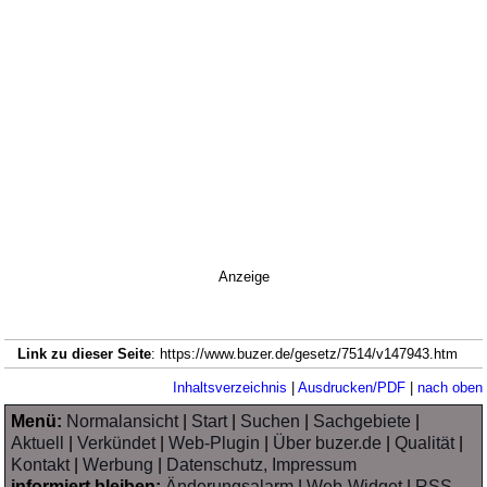
Anzeige
Link zu dieser Seite
: https://www.buzer.de/gesetz/7514/v147943.htm
Inhaltsverzeichnis
|
Ausdrucken/PDF
|
nach oben
Menü:
Normalansicht
|
Start
|
Suchen
|
Sachgebiete
|
Aktuell
|
Verkündet
|
Web-Plugin
|
Über buzer.de
|
Qualität
|
Kontakt
|
Werbung
|
Datenschutz, Impressum
informiert bleiben:
Änderungsalarm
|
Web-Widget
|
RSS-