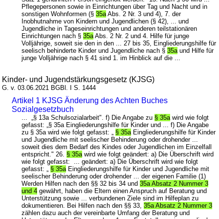
Pflegepersonen sowie in Einrichtungen über Tag und Nacht und in
sonstigen Wohnformen (§
35a
Abs. 2 Nr. 3 und 4), 7. der
Inobhutnahme von Kindern und Jugendlichen (§ 42), ... und
Jugendliche in Tageseinrichtungen und anderen teilstationären
Einrichtungen nach §
35a
Abs. 2 Nr. 2 und 4. Hilfe für junge
Volljährige, soweit sie den in den ... 27 bis 35, Eingliederungshilfe für
seelisch behinderte Kinder und Jugendliche nach §
35a
und Hilfe für
junge Volljährige nach § 41 sind 1. im Hinblick auf die ...
Kinder- und Jugendstärkungsgesetz (KJSG)
G. v. 03.06.2021 BGBl. I S. 1444
Artikel 1 KJSG Änderung des Achten Buches
Sozialgesetzbuch
... „§ 13a Schulsozialarbeit". f) Die Angabe zu
§ 35a
wird wie folgt
gefasst: „§ 35a Eingliederungshilfe für Kinder und ... f) Die Angabe
zu § 35a wird wie folgt gefasst: „
§ 35a
Eingliederungshilfe für Kinder
und Jugendliche mit seelischer Behinderung oder drohender ...
soweit dies dem Bedarf des Kindes oder Jugendlichen im Einzelfall
entspricht." 26.
§ 35a
wird wie folgt geändert: a) Die Überschrift wird
wie folgt gefasst: ... geändert: a) Die Überschrift wird wie folgt
gefasst: „
§ 35a
Eingliederungshilfe für Kinder und Jugendliche mit
seelischer Behinderung oder drohender ... der eigenen Familie (1)
Werden Hilfen nach den §§ 32 bis 34 und
35a Absatz 2 Nummer 3
und 4
gewährt, haben die Eltern einen Anspruch auf Beratung und
Unterstützung sowie ... verbundenen Ziele sind im Hilfeplan zu
dokumentieren. Bei Hilfen nach den §§ 33,
35a Absatz 2 Nummer 3
zählen dazu auch der vereinbarte Umfang der Beratung und