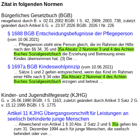
Zitat in folgenden Normen
Bürgerliches Gesetzbuch (BGB)
neugefasst durch B. v. 02.01.2002 BGBl. I S. 42, 2909; 2003, 738; zuletzt
geändert durch Artikel 6 G. v. 23.07.2026 BGBl. 2026 I Nr. 226
§ 1688 BGB Entscheidungsbefugnisse der Pflegeperson
(vom 10.06.2021)
... Pflegeperson steht eine Person gleich, die im Rahmen der Hilfe
nach den §§ 34, 35 und
35a Absatz 2 Nummer 3 und 4 des Achten
Buches Sozialgesetzbuch
die Erziehung und Betreuung eines
Kindes übernommen hat. (3) Die ...
§ 1697a BGB Kindeswohlprinzip
(vom 10.06.2021)
... Sätze 1 und 2 gelten entsprechend, wenn das Kind im Rahmen
einer Hilfe nach § 34 oder
35a Absatz 2 Nummer 4 des Achten
Buches Sozialgesetzbuch
erzogen und betreut ...
Kinder- und Jugendhilfegesetz (KJHG)
G. v. 26.06.1990 BGBl. I S. 1163; zuletzt geändert durch Artikel 3 Satz 2 G.
v. 15.12.1995 BGBl. I S. 1775
Artikel 11 KJHG Übergangsvorschrift für Leistungen an
seelisch behinderte junge Menschen
... Abweichend von Artikel 1 § 10 Abs. 2 Satz 2 und §
35a
gehen bis
zum 31. Dezember 1994 auch für junge Menschen, die seelisch
behindert oder von ...