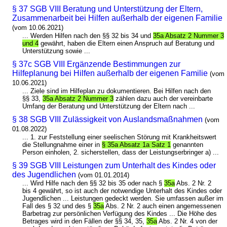
§ 37 SGB VIII Beratung und Unterstützung der Eltern,
Zusammenarbeit bei Hilfen außerhalb der eigenen Familie
(vom 10.06.2021)
... Werden Hilfen nach den §§ 32 bis 34 und
35a Absatz 2 Nummer 3
und 4
gewährt, haben die Eltern einen Anspruch auf Beratung und
Unterstützung sowie ...
§ 37c SGB VIII Ergänzende Bestimmungen zur
Hilfeplanung bei Hilfen außerhalb der eigenen Familie
(vom
10.06.2021)
... Ziele sind im Hilfeplan zu dokumentieren. Bei Hilfen nach den
§§ 33,
35a Absatz 2 Nummer 3
zählen dazu auch der vereinbarte
Umfang der Beratung und Unterstützung der Eltern nach ...
§ 38 SGB VIII Zulässigkeit von Auslandsmaßnahmen
(vom
01.08.2022)
... 1. zur Feststellung einer seelischen Störung mit Krankheitswert
die Stellungnahme einer in
§ 35a Absatz 1a Satz 1
genannten
Person einholen, 2. sicherstellen, dass der Leistungserbringer a) ...
§ 39 SGB VIII Leistungen zum Unterhalt des Kindes oder
des Jugendlichen
(vom 01.01.2014)
... Wird Hilfe nach den §§ 32 bis 35 oder nach §
35a
Abs. 2 Nr. 2
bis 4 gewährt, so ist auch der notwendige Unterhalt des Kindes oder
Jugendlichen ... Leistungen gedeckt werden. Sie umfassen außer im
Fall des § 32 und des §
35a
Abs. 2 Nr. 2 auch einen angemessenen
Barbetrag zur persönlichen Verfügung des Kindes ... Die Höhe des
Betrages wird in den Fällen der §§ 34, 35,
35a
Abs. 2 Nr. 4 von der