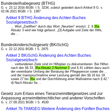
Bundesteilhabegesetz (BTHG)
G. v. 23.12.2016 BGBl. I S. 3234; zuletzt geändert durch Artikel 8 G. v.
02.06.2021 BGBl. I S. 1387
Artikel 9 BTHG Änderung des Achten Buches
Sozialgesetzbuch
... Wort „Zwölften" durch das Wort „Neunten" ersetzt. 2. §
35a
Absatz 3 wird wie folgt gefasst: „(3) Aufgabe und Ziele der Hilfe,
die ...
Bundeskinderschutzgesetz (BKiSchG)
G. v. 22.12.2011 BGBl. I S. 2975
Artikel 2 BKiSchG Änderung des Achten Buches
Sozialgesetzbuch
... verbundenen Ziele sind im Hilfeplan zu dokumentieren. Bei Hilfen
nach den §§ 33,
35a Absatz 2 Nummer 3
und § 41 zählen dazu auch
der vereinbarte Umfang der Beratung der Pflegeperson sowie die ...
und der Inanspruchnahme einer Leistung gemäß den §§ 16 bis 19
sowie 27 bis
35a
und der Durchführung einer Maßnahme nach § 42."
d) Nach Absatz 6a ...
Gesetz zum Erlass eines Tierarzneimittelgesetzes und zur
Anpassung arzneimittelrechtlicher und anderer Vorschriften
G. v. 27.09.2021 BGBl. I S. 4530
Artikel 7b TAMGEG Weitere Änderung des Fünften Buches