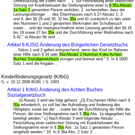
Unterstützung der Eltern nach ... 1. zur Feststellung einer seelischen
Störung mit Krankheitswert die Stellungnahme einer in
§ 35a Absatz
1a Satz 1
genannten Person einholen, 2. sicherstellen, dass der
Leistungserbringer ... des Elternhauses nach § 27 Absatz 1, 3
und 4, den §§ 29 und 30, 32 bis
35a
und 41 zusätzlich zu den unter
den Nummern 1 und 2 genannten Merkmalen der Schulbesuch
sowie ... und der Inanspruchnahme einer Leistung gemäß den §§ 16
bis 19 sowie 27 bis
35a
und der Durchführung einer Maßnahme nach
§ 42." e) Absatz 6b wird ...
Artikel 6 KJSG Änderung des Bürgerlichen Gesetzbuchs
... Sätze 1 und 2 gelten entsprechend, wenn das Kind im Rahmen
einer Hilfe nach § 34 oder
35a Absatz 2 Nummer 4 des Achten
Buches Sozialgesetzbuch
erzogen und betreut wird." 5. In § 1800
Satz 1 wird die Angabe ...
Kinderförderungsgesetz (KiföG)
G. v. 10.12.2008 BGBl. I S. 2403
Artikel 1 KiföG Änderung des Achten Buches
Sozialgesetzbuch
... b) Absatz 3 wird wie folgt gefasst: „(3) Erscheinen Hilfen nach §
35a
erforderlich, so soll bei der Aufstellung und Änderung des
Hilfeplans sowie bei der ... sowie bei der Durchführung der Hilfe die
Person, die eine Stellungnahme nach §
35a
Abs. 1a abgegeben hat,
beteiligt werden." c) Nach Absatz 3 wird folgender Absatz ...
Feststellung einer seelischen Störung mit Krankheitswert die
Stellungnahme einer in §
35a
Abs. 1a Satz 1 genannten Person
eingeholt werden." 10. In § 36a Abs. 2 Satz 2 ...