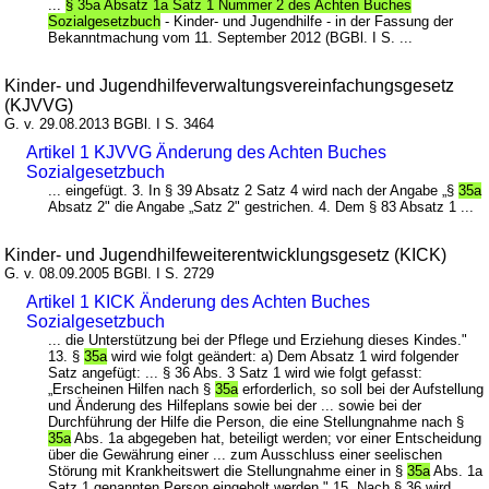
...
§ 35a Absatz 1a Satz 1 Nummer 2 des Achten Buches
Sozialgesetzbuch
- Kinder- und Jugendhilfe - in der Fassung der
Bekanntmachung vom 11. September 2012 (BGBl. I S. ...
Kinder- und Jugendhilfeverwaltungsvereinfachungsgesetz
(KJVVG)
G. v. 29.08.2013 BGBl. I S. 3464
Artikel 1 KJVVG Änderung des Achten Buches
Sozialgesetzbuch
... eingefügt. 3. In § 39 Absatz 2 Satz 4 wird nach der Angabe „§
35a
Absatz 2" die Angabe „Satz 2" gestrichen. 4. Dem § 83 Absatz 1 ...
Kinder- und Jugendhilfeweiterentwicklungsgesetz (KICK)
G. v. 08.09.2005 BGBl. I S. 2729
Artikel 1 KICK Änderung des Achten Buches
Sozialgesetzbuch
... die Unterstützung bei der Pflege und Erziehung dieses Kindes."
13. §
35a
wird wie folgt geändert: a) Dem Absatz 1 wird folgender
Satz angefügt: ... § 36 Abs. 3 Satz 1 wird wie folgt gefasst:
„Erscheinen Hilfen nach §
35a
erforderlich, so soll bei der Aufstellung
und Änderung des Hilfeplans sowie bei der ... sowie bei der
Durchführung der Hilfe die Person, die eine Stellungnahme nach §
35a
Abs. 1a abgegeben hat, beteiligt werden; vor einer Entscheidung
über die Gewährung einer ... zum Ausschluss einer seelischen
Störung mit Krankheitswert die Stellungnahme einer in §
35a
Abs. 1a
Satz 1 genannten Person eingeholt werden." 15. Nach § 36 wird ...