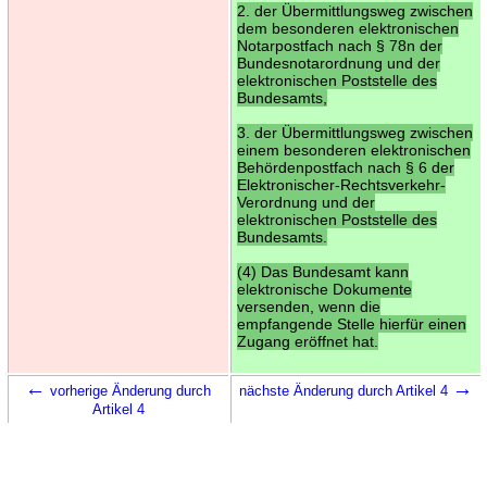
2. der Übermittlungsweg zwischen
dem besonderen elektronischen
Notarpostfach nach § 78n der
Bundesnotarordnung und der
elektronischen Poststelle des
Bundesamts,
3. der Übermittlungsweg zwischen
einem besonderen elektronischen
Behördenpostfach nach § 6 der
Elektronischer-Rechtsverkehr-
Verordnung und der
elektronischen Poststelle des
Bundesamts.
(4) Das Bundesamt kann
elektronische Dokumente
versenden, wenn die
empfangende Stelle hierfür einen
Zugang eröffnet hat.
←
→
vorherige Änderung durch
nächste Änderung durch Artikel 4
Artikel 4