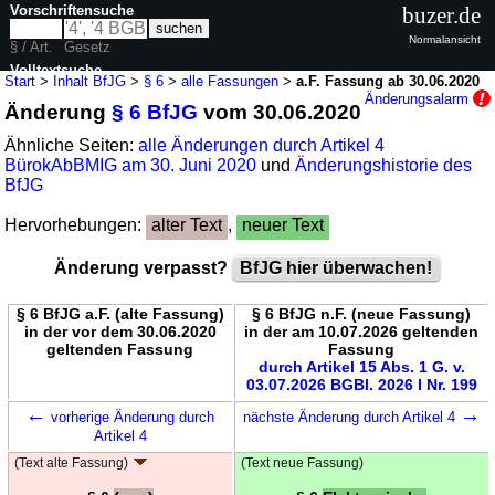
Vorschriftensuche
buzer.de
Normalansicht
§ / Art.
Gesetz
Volltextsuche
Start
>
Inhalt BfJG
>
§ 6
>
alle Fassungen
>
a.F. Fassung ab 30.06.2020
Änderungsalarm
Änderung
§ 6 BfJG
vom 30.06.2020
nur in BfJG
Ähnliche Seiten:
alle Änderungen durch Artikel 4
BürokAbBMIG am 30. Juni 2020
und
Änderungshistorie des
BfJG
Hervorhebungen:
alter Text
,
neuer Text
Änderung verpasst?
BfJG hier überwachen!
§ 6 BfJG a.F. (alte Fassung)
§ 6 BfJG n.F. (neue Fassung)
in der vor dem 30.06.2020
in der am 10.07.2026 geltenden
geltenden Fassung
Fassung
durch Artikel 15 Abs. 1 G. v.
03.07.2026 BGBl. 2026 I Nr. 199
←
→
vorherige Änderung durch
nächste Änderung durch Artikel 4
Artikel 4
(Text alte Fassung)
(Text neue Fassung)