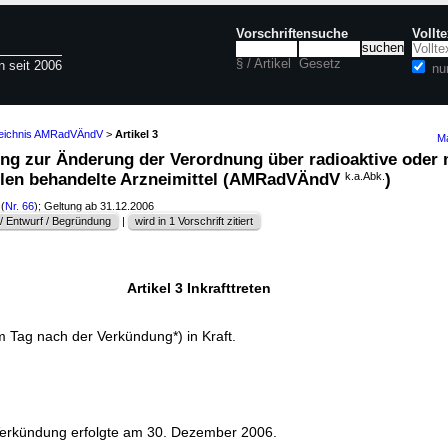
Vorschriftensuche
Vollt
§ / Artikel
Gesetz
n seit 2006
nu
zeichnis AMRadVÄndV
>
Artikel 3
Ma
nung zur Änderung der Verordnung über radioaktive oder 
hlen behandelte Arzneimittel (AMRadVÄndV
k.a.Abk.
)
(
Nr. 66
); Geltung ab 31.12.2006
 Entwurf / Begründung
|
wird in 1 Vorschrift zitiert
Artikel 3 Inkrafttreten
m Tag nach der Verkündung*) in Kraft.
Verkündung erfolgte am 30. Dezember 2006.