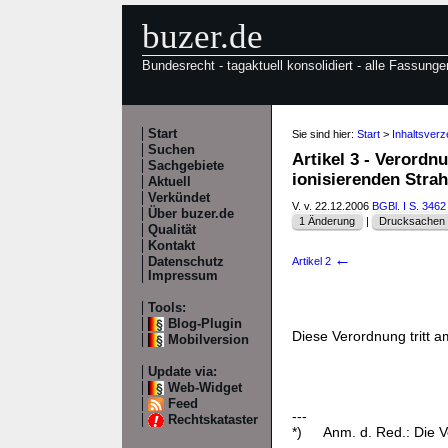
buzer.de
Bundesrecht - tagaktuell konsolidiert - alle Fassunge
Start
Sie sind hier:
Start
>
Inhaltsver
Suchen
Artikel 3 - Verord
Sachgebiete
ionisierenden Stra
Aktuell
Verkündet
V. v. 22.12.2006
BGBl. I S. 3462
Über buzer.de
1 Änderung
|
Drucksachen /
Qualität
Kontakt
←
Datenschutz
Artikel 2
Impressum
Tools:
Blog-Plugin
Diese Verordnung tritt a
Mobilversion
Update via:
Web-Widget
Feed
---
Rechtskataster
*)
Anm. d. Red.: Die 