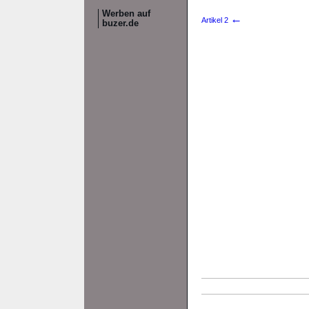
Werben auf
←
Artikel 2
buzer.de