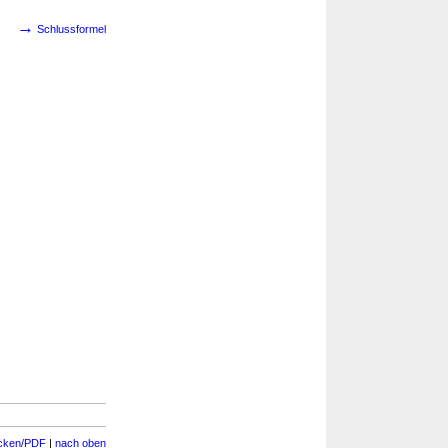
→
Schlussformel
cken/PDF
|
nach oben