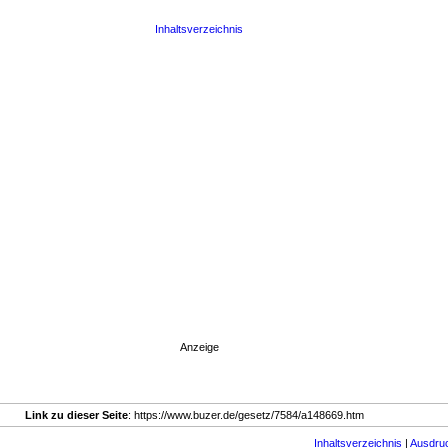
Inhaltsverzeichnis
Anzeige
Link zu dieser Seite
: https://www.buzer.de/gesetz/7584/a148669.htm
Inhaltsverzeichnis
|
Ausdru