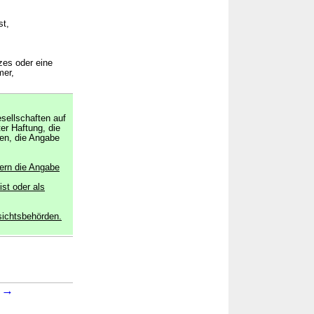
st,
zes oder eine
mer,
sellschaften auf
er Haftung, die
den, die Angabe
tern die Angabe
ist oder als
sichtsbehörden.
→
1