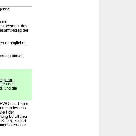
lgende
h die
cht werden, das
Gesamtbetrag der
en ermöglichen,
assung bedarf,
gister,
ter oder
d, und die
48/EWG des Rates
ine mindestens
be f der
ung beruflicher
S. 20), zuletzt
 angeboten oder