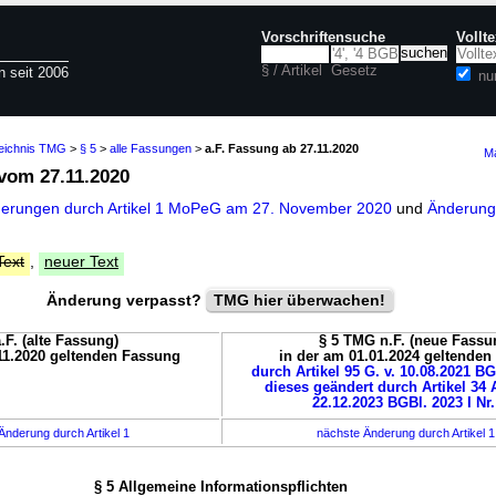
Vorschriftensuche
Vollt
§ / Artikel
Gesetz
n seit 2006
nu
zeichnis TMG
>
§ 5
>
alle Fassungen
>
a.F. Fassung ab 27.11.2020
Ma
vom 27.11.2020
derungen durch Artikel 1 MoPeG am 27. November 2020
und
Änderungs
Text
,
neuer Text
Änderung verpasst?
TMG hier überwachen!
.F. (alte Fassung)
§ 5 TMG n.F. (neue Fassu
11.2020 geltenden Fassung
in der am 01.01.2024 geltende
durch Artikel 95 G. v. 10.08.2021 BG
dieses geändert durch Artikel 34 A
22.12.2023 BGBl. 2023 I Nr.
Änderung durch Artikel 1
nächste Änderung durch Artikel 
§ 5 Allgemeine Informationspflichten