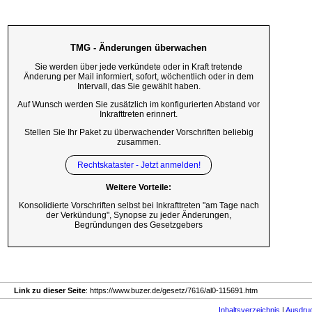
TMG - Änderungen überwachen
Sie werden über jede verkündete oder in Kraft tretende
Änderung per Mail informiert, sofort, wöchentlich oder in dem
Intervall, das Sie gewählt haben.
Auf Wunsch werden Sie zusätzlich im konfigurierten Abstand vor
Inkrafttreten erinnert.
Stellen Sie Ihr Paket zu überwachender Vorschriften beliebig
zusammen.
Rechtskataster - Jetzt anmelden!
Weitere Vorteile:
Konsolidierte Vorschriften selbst bei Inkrafttreten "am Tage nach
der Verkündung", Synopse zu jeder Änderungen,
Begründungen des Gesetzgebers
Link zu dieser Seite
: https://www.buzer.de/gesetz/7616/al0-115691.htm
Inhaltsverzeichnis
|
Ausdru