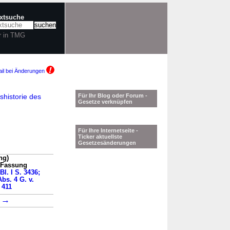
extsuche
r in TMG
il bei Änderungen
historie des
Für Ihr Blog oder Forum -
Gesetze verknüpfen
Für Ihre Internetseite -
Ticker aktuellste
Gesetzesänderungen
ng)
n Fassung
Bl. I S. 3436;
bs. 4 G. v.
 411
→
1