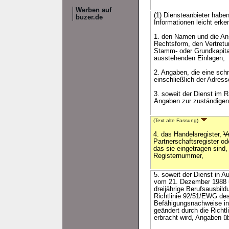
Werben auf
(1) Diensteanbieter habe
buzer.de
Informationen leicht erke
1. den Namen und die Ansc
Rechtsform, den Vertretu
Stamm- oder Grundkapital
ausstehenden Einlagen,
2. Angaben, die eine sch
einschließlich der Adress
3. soweit der Dienst im R
Angaben zur zuständigen
(Text alte Fassung)
4. das Handelsregister,
V
Partnerschaftsregister o
das sie eingetragen sind
Registernummer,
5. soweit der Dienst in 
vom 21. Dezember 1988 ü
dreijährige Berufsausbild
Richtlinie 92/51/EWG des
Befähigungsnachweise in 
geändert durch die Richt
erbracht wird, Angaben ü