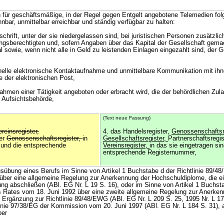
n für geschäftsmäßige, in der Regel gegen Entgelt angebotene Telemedien fo
nnbar, unmittelbar erreichbar und ständig verfügbar zu halten:
hrift, unter der sie niedergelassen sind, bei juristischen Personen zusätzlic
ngsberechtigten und, sofern Angaben über das Kapital der Gesellschaft gema
 sowie, wenn nicht alle in Geld zu leistenden Einlagen eingezahlt sind, der 
nelle elektronische Kontaktaufnahme und unmittelbare Kommunikation mit ihn
e der elektronischen Post,
ahmen einer Tätigkeit angeboten oder erbracht wird, die der behördlichen Zul
 Aufsichtsbehörde,
(Text neue Fassung)
ereinsregister,
4. das Handelsregister,
Genossenschaftsre
der
Genossenschaftsregister,
in
Gesellschaftsregister,
Partnerschaftsregis
, und die entsprechende
Vereinsregister,
in das sie eingetragen sin
entsprechende Registernummer,
Ausübung eines Berufs im Sinne von Artikel 1 Buchstabe d der Richtlinie 89/
ber eine allgemeine Regelung zur Anerkennung der Hochschuldiplome, die e
ung abschließen (ABl. EG Nr. L 19 S. 16), oder im Sinne von Artikel 1 Buchsta
 Rates vom 18. Juni 1992 über eine zweite allgemeine Regelung zur Anerkenn
Ergänzung zur Richtlinie 89/48/EWG (ABl. EG Nr. L 209 S. 25, 1995 Nr. L 17 
linie 97/38/EG der Kommission vom 20. Juni 1997 (ABl. EG Nr. L 184 S. 31),
ber