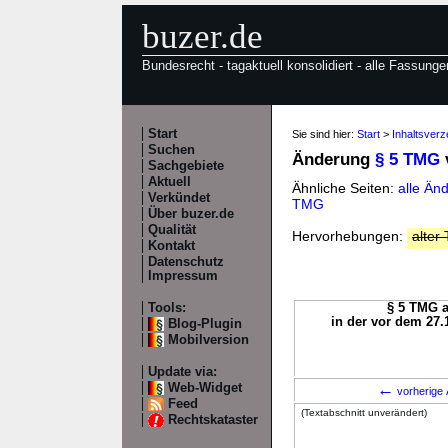
buzer.de
Bundesrecht - tagaktuell konsolidiert - alle Fassunge
Start
Sie sind hier:
Start
>
Inhaltsver
Suchen
Änderung
§ 5 TMG
Sachgebiete
Aktuell
Ähnliche Seiten:
alle Än
Verkündet
TMG
Über buzer.de
Qualität
Hervorhebungen:
alter 
Kontakt
Datenschutz
Impressum
Tools:
§ 5 TMG a
in der vor dem 27.
Blog-Plugin
Mobilversion
Update via:
←
Web-Widget
vorherige 
Feed
(Textabschnitt unverändert)
Rechtskataster