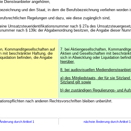
ie Diensteanbieter angehören,
sbezeichnung und den Staat, in dem die Berufsbezeichnung verliehen worden i
erufsrechtlichen Regelungen und dazu, wie diese zugänglich sind,
ie eine Umsatzsteueridentifikationsnummer nach § 27a des Umsatzsteuergeset
ionsnummer nach § 139c der Abgabenordnung besitzen, die Angabe dieser Num
ten, Kommanditgesellschaften auf
7. bei Aktiengesellschaften, Kommanditge
n mit beschränkter Haftung, die
Aktien und Gesellschaften mit beschränkt
iquidation befinden, die Angabe
sich in Abwicklung oder Liquidation befin
hierüber,
8. bei audiovisuellen Mediendiensteanbie
a) des Mitgliedstaats, der für sie Sitzland 
Sitzland gilt sowie
b) der zuständigen Regulierungs- und Auf
ationspflichten nach anderen Rechtsvorschriften bleiben unberührt.
Änderung durch Artikel 1
nächste Änderung durch Artikel 