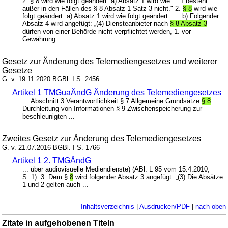
2. § 8 wird wie folgt geändert: a) Absatz 1 wird wie ... 1 besteht
außer in den Fällen des § 8 Absatz 1 Satz 3 nicht." 2.
§ 8
wird wie
folgt geändert: a) Absatz 1 wird wie folgt geändert: ... b) Folgender
Absatz 4 wird angefügt: „(4) Diensteanbieter nach
§ 8 Absatz 3
dürfen von einer Behörde nicht verpflichtet werden, 1. vor
Gewährung ...
Gesetz zur Änderung des Telemediengesetzes und weiterer
Gesetze
G. v. 19.11.2020 BGBl. I S. 2456
Artikel 1 TMGuaÄndG Änderung des Telemediengesetzes
... Abschnitt 3 Verantwortlichkeit § 7 Allgemeine Grundsätze
§ 8
Durchleitung von Informationen § 9 Zwischenspeicherung zur
beschleunigten ...
Zweites Gesetz zur Änderung des Telemediengesetzes
G. v. 21.07.2016 BGBl. I S. 1766
Artikel 1 2. TMGÄndG
... über audiovisuelle Mediendienste) (ABl. L 95 vom 15.4.2010,
S. 1). 3. Dem §
8
wird folgender Absatz 3 angefügt: „(3) Die Absätze
1 und 2 gelten auch ...
Inhaltsverzeichnis
|
Ausdrucken/PDF
|
nach oben
Zitate in aufgehobenen Titeln