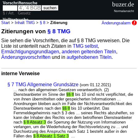
Vorschriftensuche
buzer.de
Normalansicht
§ / Art.
Gesetz
Volltextsuche
Start
>
Inhalt TMG
>
§ 8
>
Zitierung
Änderungsalarm
Zitierungen von
§ 8 TMG
nur in TMG
Sie sehen die Vorschriften, die auf § 8 TMG verweisen. Die
Liste ist unterteilt nach Zitaten in
TMG selbst
,
Ermächtigungsgrundlagen
,
anderen geltenden Titeln
,
Änderungsvorschriften
und in
aufgehobenen Titeln
.
interne Verweise
§ 7 TMG Allgemeine Grundsätze
(vom 01.12.2021)
... nach den allgemeinen Gesetzen verantwortlich. (2)
Diensteanbieter im Sinne der
§§ 8
bis 10 sind nicht verpflichtet, die
von ihnen übermittelten oder gespeicherten Informationen ...
Anordnungen bleiben auch im Falle der Nichtverantwortlichkeit des
Diensteanbieters nach den
§§ 8
bis 10 unberührt. Das
Fernmeldegeheimnis nach § 3 des ... seines Rechts abzuhelfen, so
kann der Inhaber des Rechts von dem betroffenen Diensteanbieter
nach
§ 8 Absatz 3
die Sperrung der Nutzung von Informationen
verlangen, um die Wiederholung der Rechtsverletzung zu ... und
Durchsetzung des Anspruchs nach Satz 1 besteht außer in den
Fällen des
§ 8 Absatz 1 Satz 3
...