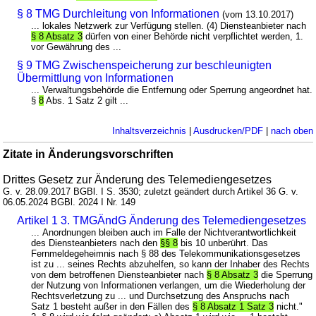
§ 8 TMG Durchleitung von Informationen
(vom 13.10.2017)
... lokales Netzwerk zur Verfügung stellen. (4) Diensteanbieter nach
§ 8 Absatz 3
dürfen von einer Behörde nicht verpflichtet werden, 1.
vor Gewährung des ...
§ 9 TMG Zwischenspeicherung zur beschleunigten
Übermittlung von Informationen
... Verwaltungsbehörde die Entfernung oder Sperrung angeordnet hat.
§
8
Abs. 1 Satz 2 gilt ...
Inhaltsverzeichnis
|
Ausdrucken/PDF
|
nach oben
Zitate in Änderungsvorschriften
Drittes Gesetz zur Änderung des Telemediengesetzes
G. v. 28.09.2017 BGBl. I S. 3530; zuletzt geändert durch Artikel 36 G. v.
06.05.2024 BGBl. 2024 I Nr. 149
Artikel 1 3. TMGÄndG Änderung des Telemediengesetzes
... Anordnungen bleiben auch im Falle der Nichtverantwortlichkeit
des Diensteanbieters nach den
§§ 8
bis 10 unberührt. Das
Fernmeldegeheimnis nach § 88 des Telekommunikationsgesetzes
ist zu ... seines Rechts abzuhelfen, so kann der Inhaber des Rechts
von dem betroffenen Diensteanbieter nach
§ 8 Absatz 3
die Sperrung
der Nutzung von Informationen verlangen, um die Wiederholung der
Rechtsverletzung zu ... und Durchsetzung des Anspruchs nach
Satz 1 besteht außer in den Fällen des
§ 8 Absatz 1 Satz 3
nicht."