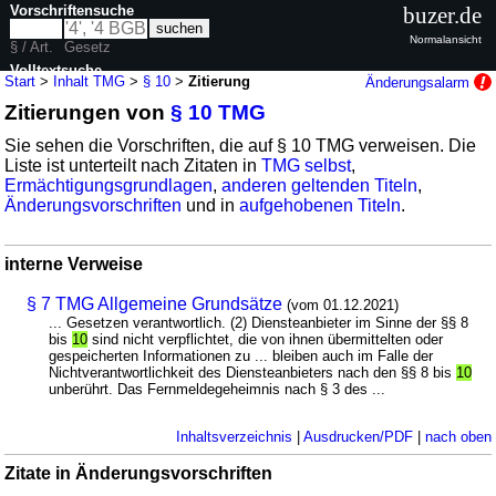
Vorschriftensuche
buzer.de
Normalansicht
§ / Art.
Gesetz
Volltextsuche
Start
>
Inhalt TMG
>
§ 10
>
Zitierung
Änderungsalarm
Zitierungen von
§ 10 TMG
nur in TMG
Sie sehen die Vorschriften, die auf § 10 TMG verweisen. Die
Liste ist unterteilt nach Zitaten in
TMG selbst
,
Ermächtigungsgrundlagen
,
anderen geltenden Titeln
,
Änderungsvorschriften
und in
aufgehobenen Titeln
.
interne Verweise
§ 7 TMG Allgemeine Grundsätze
(vom 01.12.2021)
... Gesetzen verantwortlich. (2) Diensteanbieter im Sinne der §§ 8
bis
10
sind nicht verpflichtet, die von ihnen übermittelten oder
gespeicherten Informationen zu ... bleiben auch im Falle der
Nichtverantwortlichkeit des Diensteanbieters nach den §§ 8 bis
10
unberührt. Das Fernmeldegeheimnis nach § 3 des ...
Inhaltsverzeichnis
|
Ausdrucken/PDF
|
nach oben
Zitate in Änderungsvorschriften