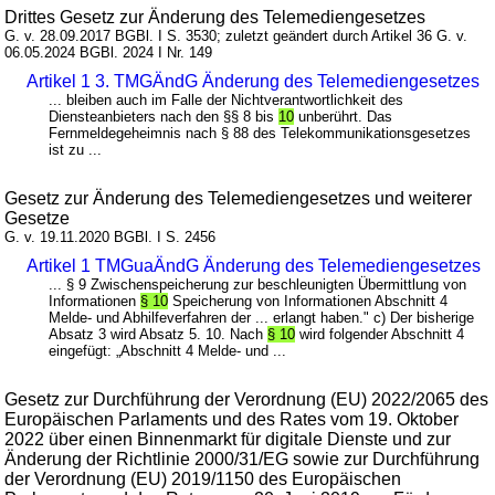
Drittes Gesetz zur Änderung des Telemediengesetzes
G. v. 28.09.2017 BGBl. I S. 3530; zuletzt geändert durch Artikel 36 G. v.
06.05.2024 BGBl. 2024 I Nr. 149
Artikel 1 3. TMGÄndG Änderung des Telemediengesetzes
... bleiben auch im Falle der Nichtverantwortlichkeit des
Diensteanbieters nach den §§ 8 bis
10
unberührt. Das
Fernmeldegeheimnis nach § 88 des Telekommunikationsgesetzes
ist zu ...
Gesetz zur Änderung des Telemediengesetzes und weiterer
Gesetze
G. v. 19.11.2020 BGBl. I S. 2456
Artikel 1 TMGuaÄndG Änderung des Telemediengesetzes
... § 9 Zwischenspeicherung zur beschleunigten Übermittlung von
Informationen
§ 10
Speicherung von Informationen Abschnitt 4
Melde- und Abhilfeverfahren der ... erlangt haben." c) Der bisherige
Absatz 3 wird Absatz 5. 10. Nach
§ 10
wird folgender Abschnitt 4
eingefügt: „Abschnitt 4 Melde- und ...
Gesetz zur Durchführung der Verordnung (EU) 2022/2065 des
Europäischen Parlaments und des Rates vom 19. Oktober
2022 über einen Binnenmarkt für digitale Dienste und zur
Änderung der Richtlinie 2000/31/EG sowie zur Durchführung
der Verordnung (EU) 2019/1150 des Europäischen