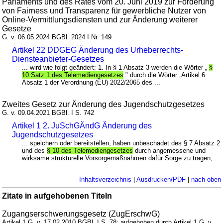
Parlaments und des Rates vom 20. Juni 2019 zur Förderung
von Fairness und Transparenz für gewerbliche Nutzer von
Online-Vermittlungsdiensten und zur Änderung weiterer
Gesetze
G. v. 06.05.2024 BGBl. 2024 I Nr. 149
Artikel 22 DDGEG Änderung des Urheberrechts-
Diensteanbieter-Gesetzes
... wird wie folgt geändert: 1. In § 1 Absatz 3 werden die Wörter „
§
10 Satz 1 des Telemediengesetzes
" durch die Wörter „Artikel 6
Absatz 1 der Verordnung (EU) 2022/2065 des ...
Zweites Gesetz zur Änderung des Jugendschutzgesetzes
G. v. 09.04.2021 BGBl. I S. 742
Artikel 1 2. JuSchGÄndG Änderung des
Jugendschutzgesetzes
... speichern oder bereitstellen, haben unbeschadet des § 7 Absatz 2
und des
§ 10 des Telemediengesetzes
durch angemessene und
wirksame strukturelle Vorsorgemaßnahmen dafür Sorge zu tragen, ...
Inhaltsverzeichnis
|
Ausdrucken/PDF
|
nach oben
Zitate in aufgehobenen Titeln
Zugangserschwerungsgesetz (ZugErschwG)
Artikel 1 G. v. 17.02.2010 BGBl. I S. 78; aufgehoben durch Artikel 1 G. v.