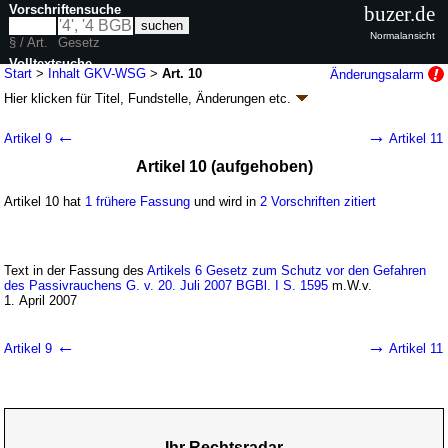
Vorschriftensuche
buzer.de
Normalansicht
§ / Art.
Gesetz
Volltextsuche
Start
>
Inhalt GKV-WSG
>
Art. 10
Änderungsalarm
Hier klicken für
Titel, Fundstelle, Änderungen
etc.
nur in GKV-WSG
Artikel 10 - GKV-Wettbewerbsstärkungsgesetz
←
→
Artikel 9
Artikel 11
(GKV-WSG)
Artikel 10 (aufgehoben)
G. v. 26.03.2007
BGBl. I S. 378
(
Nr. 11
); zuletzt geändert durch
Artikel 4
G.
v. 28.07.2011
BGBl. I S. 1622
Artikel 10 hat
1 frühere Fassung
und wird in
2 Vorschriften zitiert
Geltung ab 01.04.2007, abweichend siehe
Artikel 46
87 Änderungen
|
Drucksachen / Entwurf / Begründung
|
wird in 66 Vorschriften zitiert
Text in der Fassung des
Artikels 6 Gesetz zum Schutz vor den Gefahren
des Passivrauchens G. v. 20. Juli 2007 BGBl. I S. 1595
m.W.v.
1. April 2007
←
→
Artikel 9
Artikel 11
Ihr Rechtsradar