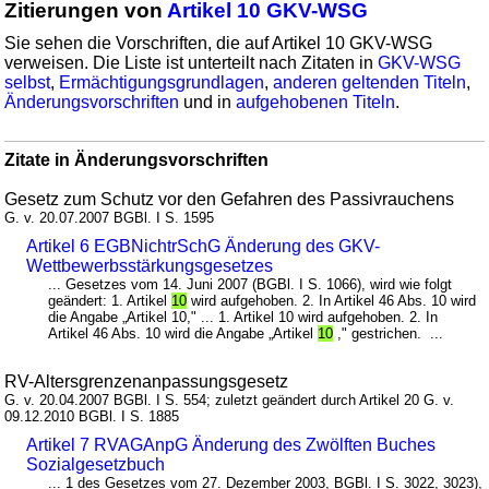
Zitierungen von
Artikel 10 GKV-WSG
Sie sehen die Vorschriften, die auf Artikel 10 GKV-WSG
verweisen. Die Liste ist unterteilt nach Zitaten in
GKV-WSG
selbst
,
Ermächtigungsgrundlagen
,
anderen geltenden Titeln
,
Änderungsvorschriften
und in
aufgehobenen Titeln
.
Zitate in Änderungsvorschriften
Gesetz zum Schutz vor den Gefahren des Passivrauchens
G. v. 20.07.2007 BGBl. I S. 1595
Artikel 6 EGBNichtrSchG Änderung des GKV-
Wettbewerbsstärkungsgesetzes
... Gesetzes vom 14. Juni 2007 (BGBl. I S. 1066), wird wie folgt
geändert: 1. Artikel
10
wird aufgehoben. 2. In Artikel 46 Abs. 10 wird
die Angabe „Artikel 10," ... 1. Artikel 10 wird aufgehoben. 2. In
Artikel 46 Abs. 10 wird die Angabe „Artikel
10
," gestrichen. ...
RV-Altersgrenzenanpassungsgesetz
G. v. 20.04.2007 BGBl. I S. 554; zuletzt geändert durch Artikel 20 G. v.
09.12.2010 BGBl. I S. 1885
Artikel 7 RVAGAnpG Änderung des Zwölften Buches
Sozialgesetzbuch
... 1 des Gesetzes vom 27. Dezember 2003, BGBl. I S. 3022, 3023),