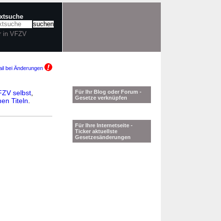
extsuche
r in VFZV
il bei Änderungen
ZV selbst
,
Für Ihr Blog oder Forum -
Gesetze verknüpfen
en Titeln
.
Für Ihre Internetseite -
Ticker aktuellste
Gesetzesänderungen