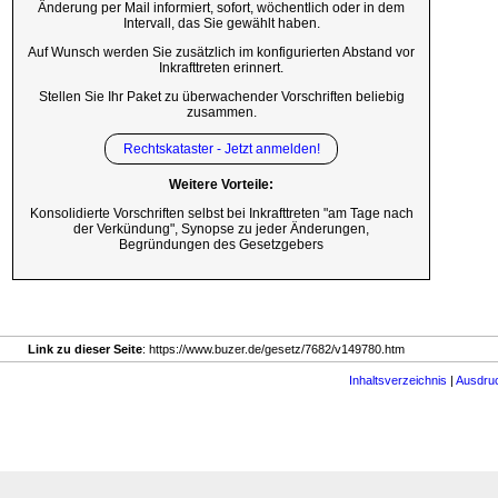
Änderung per Mail informiert, sofort, wöchentlich oder in dem
Intervall, das Sie gewählt haben.
Auf Wunsch werden Sie zusätzlich im konfigurierten Abstand vor
Inkrafttreten erinnert.
Stellen Sie Ihr Paket zu überwachender Vorschriften beliebig
zusammen.
Rechtskataster - Jetzt anmelden!
Weitere Vorteile:
Konsolidierte Vorschriften selbst bei Inkrafttreten "am Tage nach
der Verkündung", Synopse zu jeder Änderungen,
Begründungen des Gesetzgebers
Link zu dieser Seite
: https://www.buzer.de/gesetz/7682/v149780.htm
Inhaltsverzeichnis
|
Ausdru