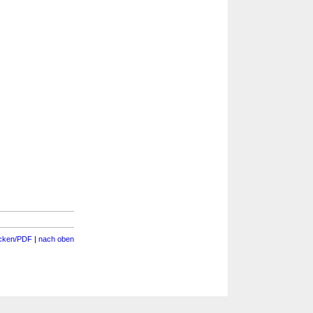
cken/PDF
|
nach oben