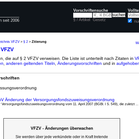
Vorschriftensuche
Vollt
§ / Artikel
Gesetz
n seit 2006
nu
zeichnis VFZV
>
§ 2
>
Zitierung
Ma
2 VFZV
n, die auf § 2 VFZV verweisen. Die Liste ist unterteilt nach Zitaten in
VF
en
,
anderen geltenden Titeln
,
Änderungsvorschriften
und in
aufgehoben
schriften
passungsverordnung
AnpV Änderung der Versorgungsfondszuweisungsverordnung
 Versorgungsfondszuweisungsverordnung vom 11. April 2007 (BGBl. I S. 549), die zuletzt ...
VFZV - Änderungen überwachen
Sie werden über jede verkündete oder in Kraft tretende