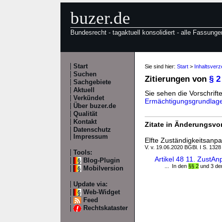
buzer.de
Bundesrecht - tagaktuell konsolidiert - alle Fassunge
Start
Sie sind hier:
Start
>
Inhaltsver
Suchen
Zitierungen von
§ 
Sachgebiete
Aktuell
Sie sehen die Vorschrifte
Verkündet
Ermächtigungsgrundlag
Über buzer.de
Qualität
Kontakt
Zitate in Änderungsvor
Datenschutz
Impressum
Elfte Zuständigkeitsan
V. v. 19.06.2020 BGBl. I S. 1328
Tools:
Artikel 48 11. Zust
Blog-Plugin
... In den
§§ 2
und 3 der
Mobilversion
Update via:
Web-Widget
Feed
Rechtskataster