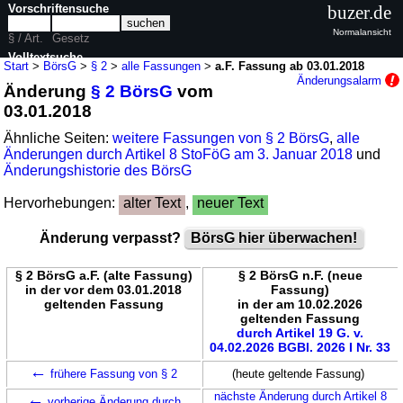
Vorschriftensuche
buzer.de
Normalansicht
§ / Art.
Gesetz
Volltextsuche
Start
>
BörsG
>
§ 2
>
alle Fassungen
>
a.F. Fassung ab 03.01.2018
Änderungsalarm
Änderung
§ 2 BörsG
vom
nur in BörsG
03.01.2018
Ähnliche Seiten:
weitere Fassungen von § 2 BörsG
,
alle
Änderungen durch Artikel 8 StoFöG am 3. Januar 2018
und
Änderungshistorie des BörsG
Hervorhebungen:
alter Text
,
neuer Text
Änderung verpasst?
BörsG hier überwachen!
§ 2 BörsG a.F. (alte Fassung)
§ 2 BörsG n.F. (neue
in der vor dem 03.01.2018
Fassung)
geltenden Fassung
in der am 10.02.2026
geltenden Fassung
durch Artikel 19 G. v.
04.02.2026 BGBl. 2026 I Nr. 33
←
frühere Fassung von § 2
(heute geltende Fassung)
←
nächste Änderung durch Artikel 8
vorherige Änderung durch