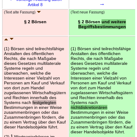
→
Artikel 8
(Text alte Fassung)
(Text neue Fassung)
§ 2 Börsen
§ 2 Börsen
und weitere
Begriffsbestimmungen
(1) Börsen sind teilrechtsfähige
(1) Börsen sind teilrechtsfähige
Anstalten des öffentlichen
Anstalten des öffentlichen
Rechts, die nach Maßgabe
Rechts, die nach Maßgabe
dieses Gesetzes multilaterale
dieses Gesetzes multilaterale
Systeme regeln und
Systeme regeln und
überwachen, welche die
überwachen, welche die
Interessen einer Vielzahl von
Interessen einer Vielzahl von
Personen am Kauf und Verkauf
Personen am Kauf und Verkauf
von dort zum Handel
von dort zum Handel
zugelassenen Wirtschaftsgütern
zugelassenen Wirtschaftsgütern
und Rechten innerhalb des
und Rechten innerhalb des
Systems nach
festgelegten
Systems nach
Bestimmungen in einer Weise
nichtdiskretionären
zusammenbringen oder das
Bestimmungen in einer Weise
Zusammenbringen fördern, die
zusammenbringen oder das
zu einem Vertrag über den Kauf
Zusammenbringen fördern, die
dieser Handelsobjekte führt.
zu einem Vertrag über den Kauf
dieser Handelsobjekte führt.
(2)
1
Wertpapierbörsen im