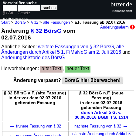
Vorschriftensuche
buzer.de
Normalansicht
§ / Art.
Gesetz
Volltextsuche
Start
>
BörsG
>
§ 32
>
alle Fassungen
>
a.F. Fassung ab 02.07.2016
Änderungsalarm
Änderung
§ 32 BörsG
vom
nur in BörsG
02.07.2016
Ähnliche Seiten:
weitere Fassungen von § 32 BörsG
,
alle
Änderungen durch Artikel 5 1. FiMaNoG am 2. Juli 2016
und
Änderungshistorie des BörsG
Hervorhebungen:
alter Text
,
neuer Text
Änderung verpasst?
BörsG hier überwachen!
§ 32 BörsG a.F. (alte Fassung)
§ 32 BörsG n.F. (neue
in der vor dem 02.07.2016
Fassung)
geltenden Fassung
in der am 02.07.2016
geltenden Fassung
durch Artikel 5 G. v.
30.06.2016 BGBl. I S. 1514
←
→
frühere Fassung von § 32
nächste Fassung von § 32
←
nächste Änderung durch Artikel 5
vorherige Änderung durch