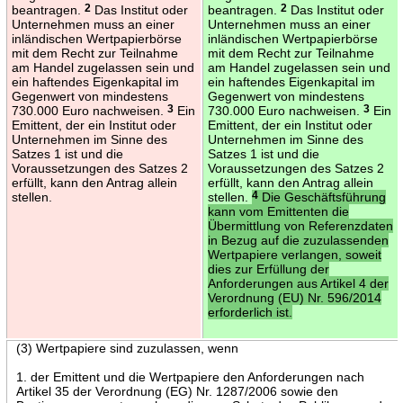
beantragen.
2
Das Institut oder
beantragen.
2
Das Institut oder
Unternehmen muss an einer
Unternehmen muss an einer
inländischen Wertpapierbörse
inländischen Wertpapierbörse
mit dem Recht zur Teilnahme
mit dem Recht zur Teilnahme
am Handel zugelassen sein und
am Handel zugelassen sein und
ein haftendes Eigenkapital im
ein haftendes Eigenkapital im
Gegenwert von mindestens
Gegenwert von mindestens
730.000 Euro nachweisen.
3
Ein
730.000 Euro nachweisen.
3
Ein
Emittent, der ein Institut oder
Emittent, der ein Institut oder
Unternehmen im Sinne des
Unternehmen im Sinne des
Satzes 1 ist und die
Satzes 1 ist und die
Voraussetzungen des Satzes 2
Voraussetzungen des Satzes 2
erfüllt, kann den Antrag allein
erfüllt, kann den Antrag allein
stellen.
stellen.
4
Die Geschäftsführung
kann vom Emittenten die
Übermittlung von Referenzdaten
in Bezug auf die zuzulassenden
Wertpapiere verlangen, soweit
dies zur Erfüllung der
Anforderungen aus Artikel 4 der
Verordnung (EU) Nr. 596/2014
erforderlich ist.
(3) Wertpapiere sind zuzulassen, wenn
1. der Emittent und die Wertpapiere den Anforderungen nach
Artikel 35 der Verordnung (EG) Nr. 1287/2006 sowie den