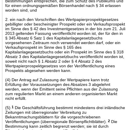
Bestimmungen entsprechen, die zum Schutz des Publikums und
für einen ordnungsgemäßen Börsenhandel nach § 34 erlassen
worden sind, und
2. ein nach den Vorschriften des Wertpapierprospektgesetzes
gebilligter oder bescheinigter Prospekt oder ein Verkaufsprospekt
im Sinne des § 42 des Investmentgesetzes in der bis zum 21. Juli
2013 geltenden Fassung veröffentlicht worden ist, der für den in
§ 345 Absatz 6 Satz 1 des Kapitalanlagegesetzbuchs
vorgesehenen Zeitraum noch verwendet werden darf, oder ein
Verkaufsprospekt im Sinne des § 165 des
Kapitalanlagegesetzbuchs oder ein Prospekt im Sinne des § 318
Absatz 3 des Kapitalanlagegesetzbuchs veröffentlicht worden ist,
soweit nicht nach § 1 Absatz 2 oder § 4 Absatz 2 des
Wertpapierprospektgesetzes von der Veröffentlichung eines
Prospekts abgesehen werden kann.
(4) Der Antrag auf Zulassung der Wertpapiere kann trotz
Erfüllung der Voraussetzungen des Absatzes 3 abgelehnt
werden, wenn der Emittent seine Pflichten aus der Zulassung
zum regulierten Markt an einem anderen organisierten Markt
nicht erfüllt.
(5)
1
Die Geschäftsführung bestimmt mindestens drei inländische
Zeitungen mit überregionaler Verbreitung zu
Bekanntmachungsblättern für die vorgeschriebenen
Veröffentlichungen (überregionale Börsenpflichtblätter).
2
Die
Bestimmung kann zeitlich begrenzt werden; sie ist durch