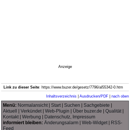
Anzeige
Link zu dieser Seite
: https://www.buzer.de/gesetz/7796/al55342-0.htm
Inhaltsverzeichnis
|
Ausdrucken/PDF
|
nach oben
Menü:
Normalansicht
|
Start
|
Suchen
|
Sachgebiete
|
Aktuell
|
Verkündet
|
Web-Plugin
|
Über buzer.de
|
Qualität
|
Kontakt
|
Werbung
|
Datenschutz, Impressum
informiert bleiben:
Änderungsalarm
|
Web-Widget
|
RSS-
Feed