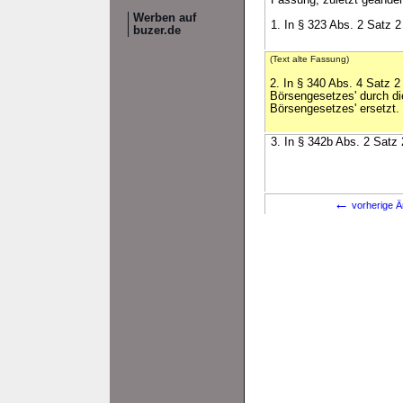
Fassung, zuletzt geändert
Werben auf
1. In § 323 Abs. 2 Satz 2
buzer.de
(Text alte Fassung)
2. In § 340 Abs. 4 Satz 2
Börsengesetzes' durch di
Börsengesetzes' ersetzt.
3. In § 342b Abs. 2 Satz 
←
vorherige Ä