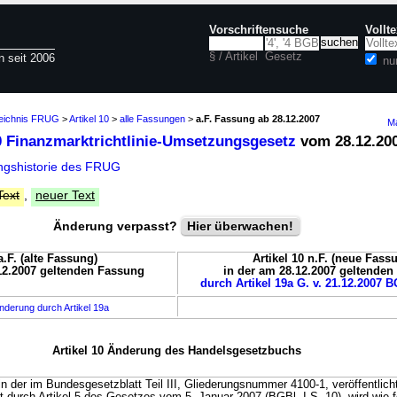
Vorschriftensuche
Vollt
§ / Artikel
Gesetz
n seit 2006
nu
zeichnis FRUG
>
Artikel 10
>
alle Fassungen
>
a.F. Fassung ab 28.12.2007
Ma
10 Finanzmarktrichtlinie-Umsetzungsgesetz
vom 28.12.20
ngshistorie des FRUG
Text
,
neuer Text
Änderung verpasst?
Hier überwachen!
a.F. (alte Fassung)
Artikel 10 n.F. (neue Fass
12.2007 geltenden Fassung
in der am 28.12.2007 geltende
durch Artikel 19a G. v. 21.12.2007 B
nderung durch Artikel 19a
Artikel 10 Änderung des Handelsgesetzbuchs
 der im Bundesgesetzblatt Teil III, Gliederungsnummer 4100-1, veröffentlicht