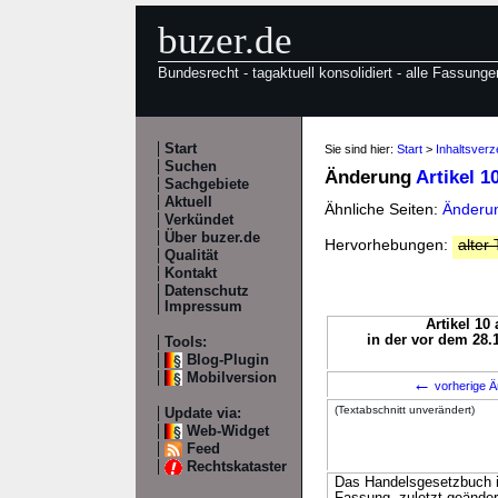
buzer.de
Bundesrecht - tagaktuell konsolidiert - alle Fassunge
Start
Sie sind hier:
Start
>
Inhaltsver
Suchen
Änderung
Artikel 
Sachgebiete
Aktuell
Ähnliche Seiten:
Änderu
Verkündet
Über buzer.de
Hervorhebungen:
alter 
Qualität
Kontakt
Datenschutz
Impressum
Artikel 10 
in der vor dem 28.
Tools:
Blog-Plugin
Mobilversion
←
vorherige Ä
(Textabschnitt unverändert)
Update via:
Web-Widget
Feed
Rechtskataster
Das Handelsgesetzbuch in