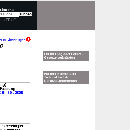
extsuche
r in FRUG
il bei Änderungen
07
Für Ihr Blog oder Forum -
Gesetze verknüpfen
Für Ihre Internetseite -
Ticker aktuellste
Gesetzesänderungen
ung)
n Fassung
GBl. I S. 3089
en bereinigten