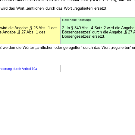
 durch Artikel 5 des Gesetzes vom 5. Januar 2007 (BGBl. I S. 10), wird wie f
 wird das Wort „amtlichen' durch das Wort „regulierten' ersetzt.
(Text neue Fassung)
 wird die Angabe „§ 25
Abs.
1 des
2. In § 340 Abs. 4 Satz 2 wird die Angabe
e Angabe „§ 27 Abs. 1 des
Börsengesetzes' durch die Angabe „§ 27
Börsengesetzes' ersetzt.
2 werden die Wörter „amtlichen oder geregelten' durch das Wort „regulierten' er
nderung durch Artikel 19a