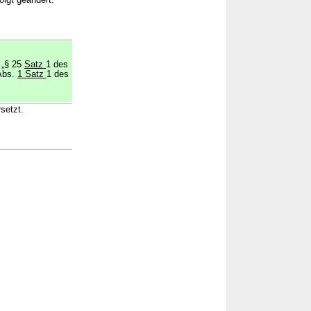
olgt geändert:
 „§ 25
Satz
1 des
 Abs.
1 Satz
1 des
setzt.