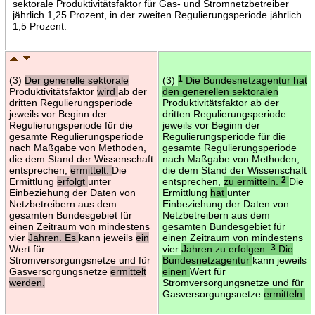
sektorale Produktivitätsfaktor für Gas- und Stromnetzbetreiber
jährlich 1,25 Prozent, in der zweiten Regulierungsperiode jährlich
1,5 Prozent.
(3)
Der generelle sektorale
(3)
1
Die Bundesnetzagentur hat
Produktivitätsfaktor
wird
ab der
den generellen sektoralen
dritten Regulierungsperiode
Produktivitätsfaktor ab der
jeweils vor Beginn der
dritten Regulierungsperiode
Regulierungsperiode für die
jeweils vor Beginn der
gesamte Regulierungsperiode
Regulierungsperiode für die
nach Maßgabe von Methoden,
gesamte Regulierungsperiode
die dem Stand der Wissenschaft
nach Maßgabe von Methoden,
entsprechen,
ermittelt.
Die
die dem Stand der Wissenschaft
Ermittlung
erfolgt
unter
entsprechen,
zu ermitteln.
2
Die
Einbeziehung der Daten von
Ermittlung
hat
unter
Netzbetreibern aus dem
Einbeziehung der Daten von
gesamten Bundesgebiet für
Netzbetreibern aus dem
einen Zeitraum von mindestens
gesamten Bundesgebiet für
vier
Jahren. Es
kann jeweils
ein
einen Zeitraum von mindestens
Wert für
vier
Jahren zu erfolgen.
3
Die
Stromversorgungsnetze und für
Bundesnetzagentur
kann jeweils
Gasversorgungsnetze
ermittelt
einen
Wert für
werden.
Stromversorgungsnetze und für
Gasversorgungsnetze
ermitteln.