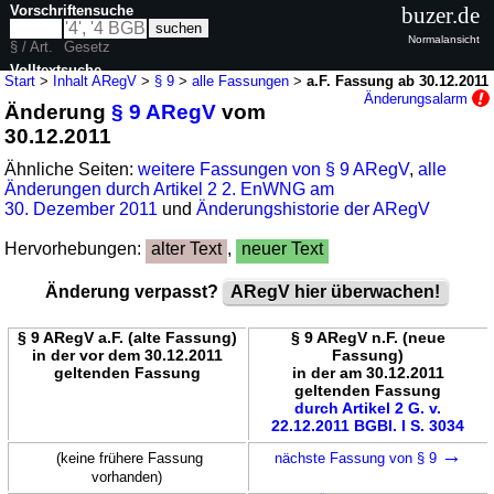
Vorschriftensuche
buzer.de
Normalansicht
§ / Art.
Gesetz
Volltextsuche
Start
>
Inhalt ARegV
>
§ 9
>
alle Fassungen
>
a.F. Fassung ab 30.12.2011
Änderungsalarm
Änderung
§ 9 ARegV
vom
nur in ARegV
30.12.2011
Ähnliche Seiten:
weitere Fassungen von § 9 ARegV
,
alle
Änderungen durch Artikel 2 2. EnWNG am
30. Dezember 2011
und
Änderungshistorie der ARegV
Hervorhebungen:
alter Text
,
neuer Text
Änderung verpasst?
ARegV hier überwachen!
§ 9 ARegV a.F. (alte Fassung)
§ 9 ARegV n.F. (neue
in der vor dem 30.12.2011
Fassung)
geltenden Fassung
in der am 30.12.2011
geltenden Fassung
durch Artikel 2 G. v.
22.12.2011 BGBl. I S. 3034
→
(keine frühere Fassung
nächste Fassung von § 9
vorhanden)