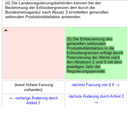
(4) Die Landesregulierungsbehörden können bei der
Bestimmung der Erlösobergrenzen den durch die
Bundesnetzagentur nach Absatz 3 ermittelten generellen
sektoralen Produktivitätsfaktor anwenden.
(5) Die Einbeziehung des
generellen sektoralen
Produktivitätsfaktors in die
Erlösobergrenzen erfolgt durch
Potenzierung der Werte nach
den Absätzen 2 und 3 mit dem
jeweiligen Jahr der
Regulierungsperiode.
→
(keine frühere Fassung
nächste Fassung von § 9
vorhanden)
←
nächste Änderung durch Artikel 2
vorherige Änderung durch
→
Artikel 2