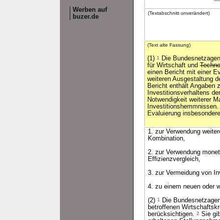
Werben auf
(Textabschnitt unverändert)
buzer.de
(Text alte Fassung)
(1)
1
Die Bundesnetzagent
für Wirtschaft und
Techno
einen Bericht mit einer E
weiteren Ausgestaltung de
Bericht enthält Angaben 
Investitionsverhaltens de
Notwendigkeit weiterer 
Investitionshemmnissen
Evaluierung insbesonder
1. zur Verwendung weiter
Kombination,
2. zur Verwendung monet
Effizienzvergleich,
3. zur Vermeidung von I
4. zu einem neuen oder we
(2)
1
Die Bundesnetzagentu
betroffenen Wirtschaftskr
berücksichtigen.
2
Sie gib