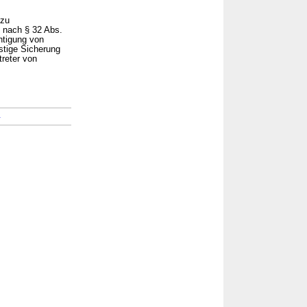
 zu
s nach § 32 Abs.
htigung von
stige Sicherung
treter von
→