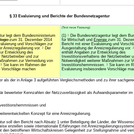
§ 33 Evaluierung und Berichte der Bundesnetzagentur
(Text neue Fassung)
ur legt dem Bundesministerium
(1)
1
Die Bundesnetzagentur legt dem Bu
logie
zum 31. Dezember 2014
für Wirtschaft und
Energie
zum 31. Dezem
valuierung und Vorschlägen zur
Bericht mit einer Evaluierung und Vorschl
r Anreizregulierung vor.
2
Der
Ausgestaltung der Anreizregulierung vor.
zur Entwicklung des
enthält Angaben zur Entwicklung des
r Netzbetreiber und zur
Investitionsverhaltens der Netzbetreiber 
Maßnahmen zur Vermeidung von
Notwendigkeit weiterer Maßnahmen zur 
.
3
Sie kann im Rahmen der
Investitionshemmnissen.
3
Sie kann im R
e Vorschläge machen
Evaluierung insbesondere Vorschläge ma
er als der in Anlage 3 aufgeführten Vergleichsmethoden und zu ihrer sachger
är bewerteter Kennzahlen der Netzzuverlässigkeit als Aufwandsparameter im
nvestitionshemmnissen und
iterentwickelten Konzept für eine Anreizregulierung.
r soll den Bericht nach Absatz 1 unter Beteiligung der Länder, der Wissensc
eise erstellen sowie internationale Erfahrungen mit Anreizregulierungssystem
t den betroffenen Wirtschaftskreisen Gelegenheit zur Stellungnahme und veröf