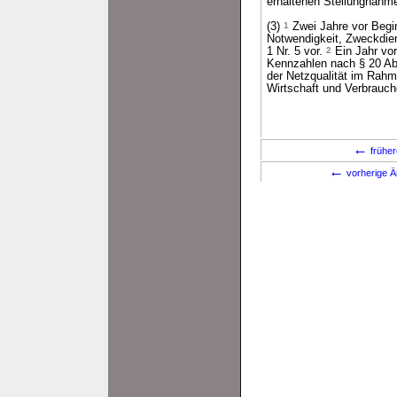
erhaltenen Stellungnahme
(3)
1
Zwei Jahre vor Begin
Notwendigkeit, Zweckdien
1 Nr. 5 vor.
2
Ein Jahr vor
Kennzahlen nach § 20 Abs
der Netzqualität im Rahm
Wirtschaft und Verbrauch
←
früher
←
vorherige Ä