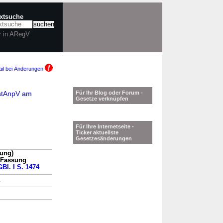
extsuche
r in ARegV
il bei Änderungen
ustAnpV am
Für Ihr Blog oder Forum -
Gesetze verknüpfen
Für Ihre Internetseite -
Ticker aktuellste
Gesetzesänderungen
sung)
n Fassung
GBl. I S. 1474
→