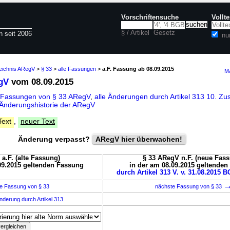
Vorschriftensuche
Vollt
§ / Artikel
Gesetz
n seit 2006
nu
zeichnis ARegV
>
§ 33
>
alle Fassungen
>
a.F. Fassung ab 08.09.2015
Ma
gV
vom 08.09.2015
 Fassungen von § 33 ARegV
,
alle Änderungen durch Artikel 313 10. Z
Änderungshistorie der ARegV
Text
,
neuer Text
Änderung verpasst?
ARegV hier überwachen!
a.F. (alte Fassung)
§ 33 ARegV n.F. (neue Fas
09.2015 geltenden Fassung
in der am 08.09.2015 geltende
durch Artikel 313 V. v. 31.08.2015 B
e Fassung von § 33
nächste Fassung von § 33
nderung durch Artikel 313