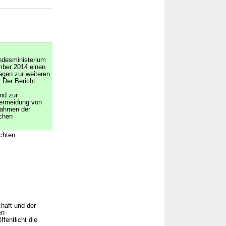
ndesministerium
ber 2014 einen
ägen zur weiteren
2
Der Bericht
und zur
Vermeidung von
ahmen der
chen
echten
haft und der
en
fentlicht die