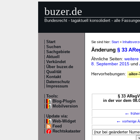
buzer.de
Bundesrecht - tagaktuell konsolidiert - alle Fassunge
Start
Sie sind hier:
Start
>
Inhaltsver
Suchen
Änderung
§ 33 ARe
Sachgebiete
Aktuell
Ähnliche Seiten:
weitere
Verkündet
8. September 2015
und
Über buzer.de
Qualität
Hervorhebungen:
alter 
Kontakt
Datenschutz
Impressum
Tools:
§ 33 ARegV 
in der vor dem 08.
Blog-Plugin
Mobilversion
←
früher
Update via:
←
Web-Widget
vorherige Ä
Feed
Rechtskataster