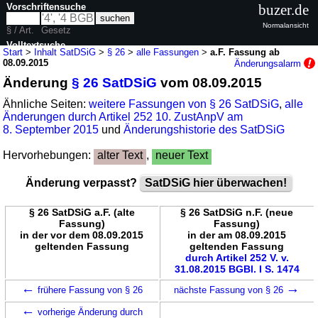
Vorschriftensuche
buzer.de
Normalansicht
§ / Art.
Gesetz
Volltextsuche
Start
>
Inhalt SatDSiG
>
§ 26
>
alle Fassungen
>
a.F. Fassung ab
08.09.2015
Änderungsalarm
nur in SatDSiG
Änderung
§ 26 SatDSiG
vom 08.09.2015
Ähnliche Seiten:
weitere Fassungen von § 26 SatDSiG
,
alle
Änderungen durch Artikel 252 10. ZustAnpV am
8. September 2015
und
Änderungshistorie des SatDSiG
Hervorhebungen:
alter Text
,
neuer Text
Änderung verpasst?
SatDSiG hier überwachen!
§ 26 SatDSiG a.F. (alte
§ 26 SatDSiG n.F. (neue
Fassung)
Fassung)
in der vor dem 08.09.2015
in der am 08.09.2015
geltenden Fassung
geltenden Fassung
durch Artikel 252 V. v.
31.08.2015 BGBl. I S. 1474
←
→
frühere Fassung von § 26
nächste Fassung von § 26
←
vorherige Änderung durch