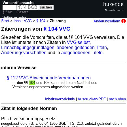
Vorschriftensuche
buzer.de
Normalansicht
§ / Art.
Gesetz
Volltextsuche
Start
>
Inhalt VVG
>
§ 104
>
Zitierung
Änderungsalarm
Zitierungen von
§ 104 VVG
nur in VVG
Sie sehen die Vorschriften, die auf § 104 VVG verweisen. Die
Liste ist unterteilt nach Zitaten in
VVG selbst
,
Ermächtigungsgrundlagen
,
anderen geltenden Titeln
,
Änderungsvorschriften
und in
aufgehobenen Titeln
.
interne Verweise
§ 112 VVG Abweichende Vereinbarungen
... den §§
104
und 106 kann nicht zum Nachteil des
Versicherungsnehmers abgewichen werden. ...
Inhaltsverzeichnis
|
Ausdrucken/PDF
|
nach oben
Zitat in folgenden Normen
Pflichtversicherungsgesetz
neugefasst durch B. v. 05.04.1965 BGBl. I S. 213; zuletzt geändert durch