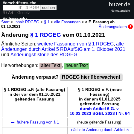
Vorschriftensuche
buzer.de
Normalansicht
§ / Art.
Gesetz
Volltextsuche
Start
>
Inhalt RDGEG
>
§ 1
>
alle Fassungen
>
a.F. Fassung ab
01.10.2021
Änderungsalarm
nur in RDGEG
Änderung
§ 1 RDGEG
vom 01.10.2021
Ähnliche Seiten:
weitere Fassungen von § 1 RDGEG
,
alle
Änderungen durch Artikel 5 RDAufStG am 1. Oktober 2021
und
Änderungshistorie des RDGEG
Hervorhebungen:
alter Text
,
neuer Text
Änderung verpasst?
RDGEG hier überwachen!
§ 1 RDGEG a.F. (alte Fassung)
§ 1 RDGEG n.F. (neue
in der vor dem 01.10.2021
Fassung)
geltenden Fassung
in der am 01.01.2025
geltenden Fassung
durch Artikel 6 G. v.
10.03.2023 BGBl. 2023 I Nr. 64
←
frühere Fassung von § 1
(heute geltende Fassung)
nächste Änderung durch Artikel 5