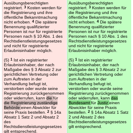
Ausübungsberechtigten
Ausübungsberechtigten
registriert.
3
Kosten werden für
registriert.
3
Kosten werden für
die Registrierung und ihre
die Registrierung und ihre
öffentliche Bekanntmachung
öffentliche Bekanntmachung
nicht erhoben.
4
Die spätere
nicht erhoben.
4
Die spätere
Benennung qualifizierter
Benennung qualifizierter
Personen ist nur für registrierte
Personen ist nur für registrierte
Personen nach § 10 Abs. 1 des
Personen nach § 10 Abs. 1 des
Rechtsdienstleistungsgesetzes
Rechtsdienstleistungsgesetzes
und nicht für registrierte
und nicht für registrierte
Erlaubnisinhaber möglich.
Erlaubnisinhaber möglich.
(5)
1
Ist ein registrierter
(5)
1
Ist ein registrierter
Erlaubnisinhaber, der nach
Erlaubnisinhaber, der nach
Maßgabe des § 3 Absatz 2 zur
Maßgabe des § 3 Absatz 2 zur
gerichtlichen Vertretung oder
gerichtlichen Vertretung oder
zum Auftreten in der
zum Auftreten in der
Verhandlung befugt ist,
Verhandlung befugt ist,
verstorben oder wurde seine
verstorben oder wurde seine
Registrierung zurückgenommen
Registrierung zurückgenommen
oder widerrufen, kann
die
für
oder widerrufen, kann
das
die Registrierung zuständige
Bundesamt
für
Justiz
einen
Behörde
einen Abwickler für
Abwickler für seine Praxis
seine Praxis bestellen.
2
§ 14a
bestellen.
2
§ 14a Absatz 1 Satz
Absatz 1 Satz 2 und Absatz 2
2 und Absatz 2 des
des
Rechtsdienstleistungsgesetzes
Rechtsdienstleistungsgesetzes
gilt entsprechend.
gilt entsprechend.