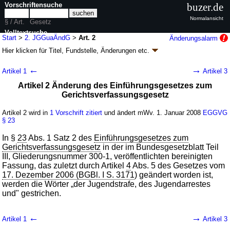
Vorschriftensuche
buzer.de
Normalansicht
§ / Art.
Gesetz
Volltextsuche
Start
>
2. JGGuaÄndG
>
Art. 2
Änderungsalarm
Hier klicken für
Titel, Fundstelle, Änderungen
etc.
nur in 2. JGGuaÄndG
Artikel 2 - Zweites Gesetz zur Änderung des
←
→
Artikel 1
Artikel 3
Jugendgerichtsgesetzes und anderer Gesetze
Artikel 2 Änderung des Einführungsgesetzes zum
(2. JGGuaÄndG
k.a.Abk.
)
Gerichtsverfassungsgesetz
G. v. 13.12.2007
BGBl. I S. 2894
(
Nr. 65
); Geltung ab 01.01.2008
6 Änderungen
|
Drucksachen / Entwurf / Begründung
|
Artikel 2 wird in
1 Vorschrift zitiert
und ändert mWv. 1. Januar 2008
EGGVG
§ 23
wird in 7 Vorschriften zitiert
In §
23
Abs. 1 Satz 2 des
Einführungsgesetzes zum
Gerichtsverfassungsgesetz
in der im Bundesgesetzblatt Teil
III, Gliederungsnummer 300-1, veröffentlichten bereinigten
Fassung, das zuletzt durch Artikel
4
Abs. 5 des Gesetzes vom
17. Dezember 2006 (BGBl. I S. 3171
) geändert worden ist,
werden die Wörter „der Jugendstrafe, des Jugendarrestes
und" gestrichen.
←
→
Artikel 1
Artikel 3