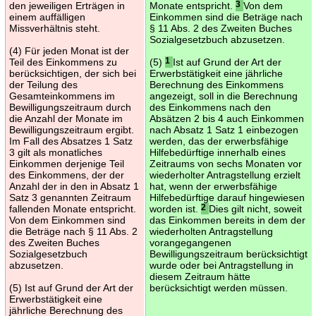
den jeweiligen Erträgen in
Monate entspricht.
3
Von dem
einem auffälligen
Einkommen sind die Beträge nach
Missverhältnis steht.
§ 11 Abs. 2 des Zweiten Buches
Sozialgesetzbuch abzusetzen.
(4) Für jeden Monat ist der
Teil des Einkommens zu
(5)
1
Ist auf Grund der Art der
berücksichtigen, der sich bei
Erwerbstätigkeit eine jährliche
der Teilung des
Berechnung des Einkommens
Gesamteinkommens im
angezeigt, soll in die Berechnung
Bewilligungszeitraum durch
des Einkommens nach den
die Anzahl der Monate im
Absätzen 2 bis 4 auch Einkommen
Bewilligungszeitraum ergibt.
nach Absatz 1 Satz 1 einbezogen
Im Fall des Absatzes 1 Satz
werden, das der erwerbsfähige
3 gilt als monatliches
Hilfebedürftige innerhalb eines
Einkommen derjenige Teil
Zeitraums von sechs Monaten vor
des Einkommens, der der
wiederholter Antragstellung erzielt
Anzahl der in den in Absatz 1
hat, wenn der erwerbsfähige
Satz 3 genannten Zeitraum
Hilfebedürftige darauf hingewiesen
fallenden Monate entspricht.
worden ist.
2
Dies gilt nicht, soweit
Von dem Einkommen sind
das Einkommen bereits in dem der
die Beträge nach § 11 Abs. 2
wiederholten Antragstellung
des Zweiten Buches
vorangegangenen
Sozialgesetzbuch
Bewilligungszeitraum berücksichtigt
abzusetzen.
wurde oder bei Antragstellung in
diesem Zeitraum hätte
(5) Ist auf Grund der Art der
berücksichtigt werden müssen.
Erwerbstätigkeit eine
jährliche Berechnung des