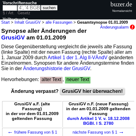
Vorschriftensuche
buzer.de
Normalansicht
§ / Art.
Gesetz
Volltextsuche
Start
>
Inhalt GrusiGV
>
alle Fassungen
>
Gesamtsynopse 01.01.2009
Änderungsalarm
Synopse aller Änderungen der
nur in GrusiGV
GrusiGV
am 01.01.2009
Diese Gegenüberstellung vergleicht die jeweils alte Fassung
(linke Spalte) mit der neuen Fassung (rechte Spalte) aller am
1. Januar 2009 durch
Artikel 1 der 1. Alg II-VÄndV
geänderten
Einzelnormen. Synopsen für andere Änderungstermine finden
Sie in der
Änderungshistorie der GrusiGV
.
Hervorhebungen:
alter Text
,
neuer Text
Änderung verpasst?
GrusiGV hier überwachen!
GrusiGV a.F. (alte
GrusiGV n.F. (neue Fassung)
Fassung)
in der am 01.01.2009 geltenden
in der vor dem 01.01.2009
Fassung
geltenden Fassung
durch Artikel 1 V. v. 18.12.2008
BGBl. I S. 2780
←
→
frühere Fassung von § 1
nächste Fassung von § 1