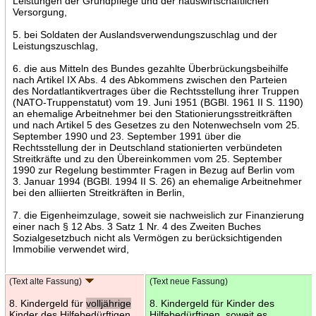
Leistungen der Grundpflege und der hauswirtschaftlichen
Versorgung,
5. bei Soldaten der Auslandsverwendungszuschlag und der
Leistungszuschlag,
6. die aus Mitteln des Bundes gezahlte Überbrückungsbeihilfe
nach Artikel IX Abs. 4 des Abkommens zwischen den Parteien
des Nordatlantikvertrages über die Rechtsstellung ihrer Truppen
(NATO-Truppenstatut) vom 19. Juni 1951 (BGBl. 1961 II S. 1190)
an ehemalige Arbeitnehmer bei den Stationierungsstreitkräften
und nach Artikel 5 des Gesetzes zu den Notenwechseln vom 25.
September 1990 und 23. September 1991 über die
Rechtsstellung der in Deutschland stationierten verbündeten
Streitkräfte und zu den Übereinkommen vom 25. September
1990 zur Regelung bestimmter Fragen in Bezug auf Berlin vom
3. Januar 1994 (BGBl. 1994 II S. 26) an ehemalige Arbeitnehmer
bei den alliierten Streitkräften in Berlin,
7. die Eigenheimzulage, soweit sie nachweislich zur Finanzierung
einer nach § 12 Abs. 3 Satz 1 Nr. 4 des Zweiten Buches
Sozialgesetzbuch nicht als Vermögen zu berücksichtigenden
Immobilie verwendet wird,
(Text alte Fassung)
(Text neue Fassung)
8. Kindergeld für
volljährige
8. Kindergeld für Kinder des
Kinder des Hilfebedürftigen,
Hilfebedürftigen, soweit es