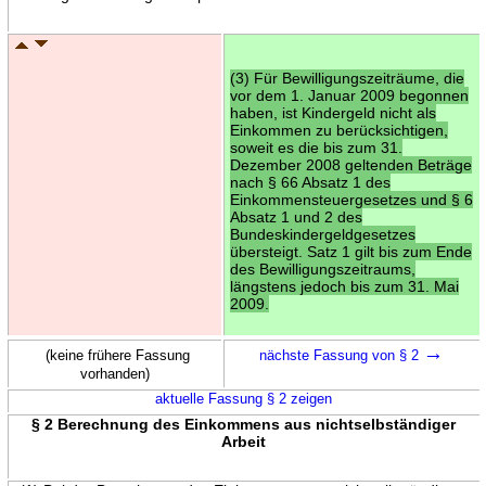
(3) Für Bewilligungszeiträume, die
vor dem 1. Januar 2009 begonnen
haben, ist Kindergeld nicht als
Einkommen zu berücksichtigen,
soweit es die bis zum 31.
Dezember 2008 geltenden Beträge
nach § 66 Absatz 1 des
Einkommensteuergesetzes und § 6
Absatz 1 und 2 des
Bundeskindergeldgesetzes
übersteigt. Satz 1 gilt bis zum Ende
des Bewilligungszeitraums,
längstens jedoch bis zum 31. Mai
2009.
→
(keine frühere Fassung
nächste Fassung von § 2
vorhanden)
aktuelle Fassung § 2 zeigen
§ 2 Berechnung des Einkommens aus nichtselbständiger
Arbeit