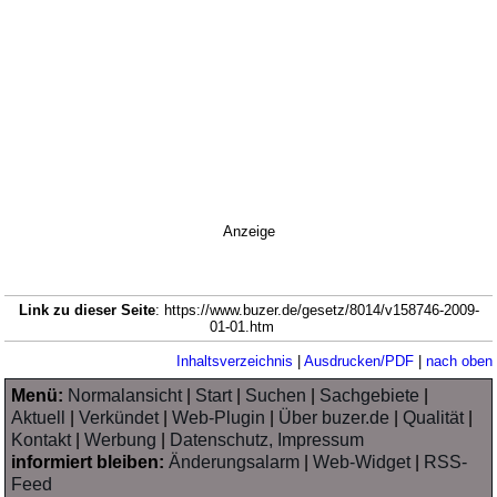
Anzeige
Link zu dieser Seite
: https://www.buzer.de/gesetz/8014/v158746-2009-
01-01.htm
Inhaltsverzeichnis
|
Ausdrucken/PDF
|
nach oben
Menü:
Normalansicht
|
Start
|
Suchen
|
Sachgebiete
|
Aktuell
|
Verkündet
|
Web-Plugin
|
Über buzer.de
|
Qualität
|
Kontakt
|
Werbung
|
Datenschutz, Impressum
informiert bleiben:
Änderungsalarm
|
Web-Widget
|
RSS-
Feed