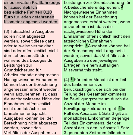
eines privaten Kraftfahrzeugs
Leistungen zur Grundsicherung für
für ausschließlich
Arbeitsuchende entsprechen.
2
betriebliche Fahrten 0,10
Nachgewiesene Einnahmen
Euro für jeden gefahrenen
können bei der Berechnung
Kilometer abgesetzt werden.
angemessen erhöht werden, wenn
anzunehmen ist, dass die
(3) Tatsächliche Ausgaben
nachgewiesene Höhe der
sollen nicht abgesetzt
Einnahmen offensichtlich nicht den
werden, soweit diese ganz
tatsächlichen Einnahmen
oder teilweise vermeidbar
entspricht.
3
Ausgaben können bei
sind oder offensichtlich nicht
der Berechnung nicht abgesetzt
den Lebensumständen
werden, soweit das Verhältnis der
während des Bezuges der
Ausgaben zu den jeweiligen
Leistungen zur
Erträgen in einem auffälligen
Grundsicherung für
Missverhältnis steht.
Arbeitsuchende entsprechen.
Nachgewiesene Einnahmen
(4)
1
Für jeden Monat ist der Teil
können bei der Berechnung
des Einkommens zu
angemessen erhöht werden,
berücksichtigen, der sich bei der
wenn anzunehmen ist, dass
Teilung des Gesamteinkommens
die nachgewiesene Höhe der
im Bewilligungszeitraum durch die
Einnahmen offensichtlich
Anzahl der Monate im
nicht den tatsächlichen
Bewilligungszeitraum ergibt.
2
Im
Einnahmen entspricht.
Fall des Absatzes 1 Satz 3 gilt als
Ausgaben können bei der
monatliches Einkommen derjenige
Berechnung nicht abgesetzt
Teil des Einkommens, der der
werden, soweit das
Anzahl der in den in Absatz 1 Satz
Verhältnis der Ausgaben zu
3 genannten Zeitraum fallenden