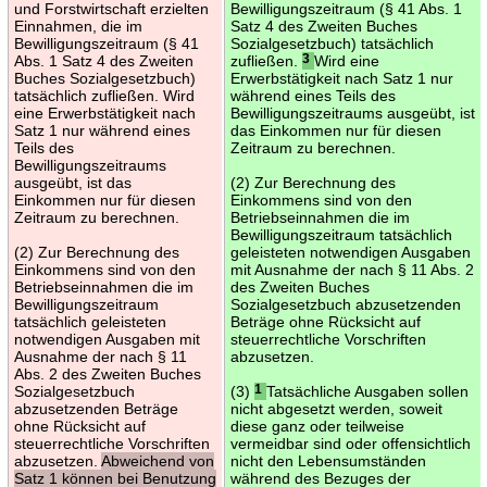
und Forstwirtschaft erzielten
Bewilligungszeitraum (§ 41 Abs. 1
Einnahmen, die im
Satz 4 des Zweiten Buches
Bewilligungszeitraum (§ 41
Sozialgesetzbuch) tatsächlich
Abs. 1 Satz 4 des Zweiten
zufließen.
3
Wird eine
Buches Sozialgesetzbuch)
Erwerbstätigkeit nach Satz 1 nur
tatsächlich zufließen. Wird
während eines Teils des
eine Erwerbstätigkeit nach
Bewilligungszeitraums ausgeübt, ist
Satz 1 nur während eines
das Einkommen nur für diesen
Teils des
Zeitraum zu berechnen.
Bewilligungszeitraums
ausgeübt, ist das
(2) Zur Berechnung des
Einkommen nur für diesen
Einkommens sind von den
Zeitraum zu berechnen.
Betriebseinnahmen die im
Bewilligungszeitraum tatsächlich
(2) Zur Berechnung des
geleisteten notwendigen Ausgaben
Einkommens sind von den
mit Ausnahme der nach § 11 Abs. 2
Betriebseinnahmen die im
des Zweiten Buches
Bewilligungszeitraum
Sozialgesetzbuch abzusetzenden
tatsächlich geleisteten
Beträge ohne Rücksicht auf
notwendigen Ausgaben mit
steuerrechtliche Vorschriften
Ausnahme der nach § 11
abzusetzen.
Abs. 2 des Zweiten Buches
Sozialgesetzbuch
(3)
1
Tatsächliche Ausgaben sollen
abzusetzenden Beträge
nicht abgesetzt werden, soweit
ohne Rücksicht auf
diese ganz oder teilweise
steuerrechtliche Vorschriften
vermeidbar sind oder offensichtlich
abzusetzen.
Abweichend von
nicht den Lebensumständen
Satz 1 können bei Benutzung
während des Bezuges der