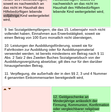
soweit es nachweislich an
nachweislich an das nicht im
das nicht im Haushalt des
Haushalt des Hilfebedürftigen
Hilfebedürftigen lebende
lebende Kind weitergeleitet wird,
volljährige
Kind weitergeleitet
wird,
9. bei Sozialgeldempfängern, die das 15. Lebensjahr noch nicht
vollendet haben, Einnahmen aus Erwerbstätigkeit, soweit sie
einen Betrag von 100 Euro monatlich nicht übersteigen,
10. Leistungen der Ausbildungsförderung, soweit sie für
Fahrtkosten zur Ausbildung oder für Ausbildungsmaterial
verwendet werden; ist bereits mindestens ein Betrag nach § 11
Abs. 2 Satz 2 des Zweiten Buches Sozialgesetzbuch von der
Ausbildungsvergütung absetzbar, gilt dies nur für den darüber
hinausgehenden Betrag,
11. Verpflegung, die außerhalb der in den §§ 2, 3 und 4 Nummer
4 genannten Einkommensarten bereitgestellt wird,
12. Geldgeschenke an
Minderjährige anlässlich der
Firmung, Kommunion, Konfirmation
oder vergleichbarer religiöser