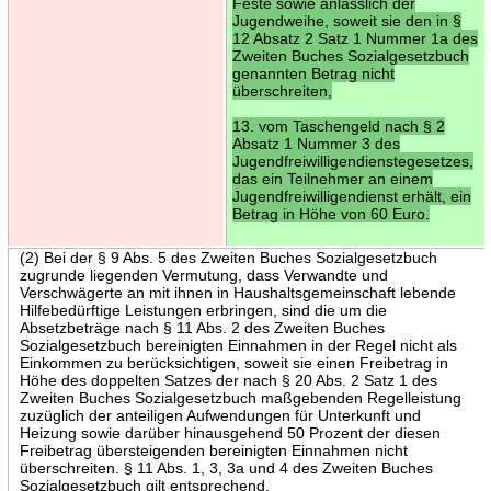
Feste sowie anlässlich der
Jugendweihe, soweit sie den in §
12 Absatz 2 Satz 1 Nummer 1a des
Zweiten Buches Sozialgesetzbuch
genannten Betrag nicht
überschreiten,
13. vom Taschengeld nach § 2
Absatz 1 Nummer 3 des
Jugendfreiwilligendienstegesetzes,
das ein Teilnehmer an einem
Jugendfreiwilligendienst erhält, ein
Betrag in Höhe von 60 Euro.
(2) Bei der § 9 Abs. 5 des Zweiten Buches Sozialgesetzbuch
zugrunde liegenden Vermutung, dass Verwandte und
Verschwägerte an mit ihnen in Haushaltsgemeinschaft lebende
Hilfebedürftige Leistungen erbringen, sind die um die
Absetzbeträge nach § 11 Abs. 2 des Zweiten Buches
Sozialgesetzbuch bereinigten Einnahmen in der Regel nicht als
Einkommen zu berücksichtigen, soweit sie einen Freibetrag in
Höhe des doppelten Satzes der nach § 20 Abs. 2 Satz 1 des
Zweiten Buches Sozialgesetzbuch maßgebenden Regelleistung
zuzüglich der anteiligen Aufwendungen für Unterkunft und
Heizung sowie darüber hinausgehend 50 Prozent der diesen
Freibetrag übersteigenden bereinigten Einnahmen nicht
überschreiten. § 11 Abs. 1, 3, 3a und 4 des Zweiten Buches
Sozialgesetzbuch gilt entsprechend.