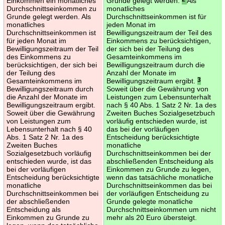
Einkommen ein monatliches
Grunde gelegt werden.
Als
Durchschnittseinkommen zu
monatliches
Grunde gelegt werden. Als
Durchschnittseinkommen ist für
monatliches
jeden Monat im
Durchschnittseinkommen ist
Bewilligungszeitraum der Teil des
für jeden Monat im
Einkommens zu berücksichtigen,
Bewilligungszeitraum der Teil
der sich bei der Teilung des
des Einkommens zu
Gesamteinkommens im
berücksichtigen, der sich bei
Bewilligungszeitraum durch die
der Teilung des
Anzahl der Monate im
Gesamteinkommens im
Bewilligungszeitraum ergibt.
3
Bewilligungszeitraum durch
Soweit über die Gewährung von
die Anzahl der Monate im
Leistungen zum Lebensunterhalt
Bewilligungszeitraum ergibt.
nach § 40 Abs. 1 Satz 2 Nr. 1a des
Soweit über die Gewährung
Zweiten Buches Sozialgesetzbuch
von Leistungen zum
vorläufig entschieden wurde, ist
Lebensunterhalt nach § 40
das bei der vorläufigen
Abs. 1 Satz 2 Nr. 1a des
Entscheidung berücksichtigte
Zweiten Buches
monatliche
Sozialgesetzbuch vorläufig
Durchschnittseinkommen bei der
entschieden wurde, ist das
abschließenden Entscheidung als
bei der vorläufigen
Einkommen zu Grunde zu legen,
Entscheidung berücksichtigte
wenn das tatsächliche monatliche
monatliche
Durchschnittseinkommen das bei
Durchschnittseinkommen bei
der vorläufigen Entscheidung zu
der abschließenden
Grunde gelegte monatliche
Entscheidung als
Durchschnittseinkommen um nicht
Einkommen zu Grunde zu
mehr als 20 Euro übersteigt.