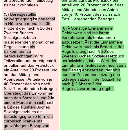
entsprechenden Teilbetrag
entfallen auf das Frühstück ein
zu berücksichtigen.
Anteil von 20 Prozent und auf das
Mittag- und Abendessen Anteile
(5)
Bereitgestellte
von je 40 Prozent des sich nach
Vollverpflegung
ist
pauschal
Satz 1 ergebenden Betrages.
in Höhe von monatlich 35
Prozent der nach § 20 des
(6)
1
Sonstige Einnahmen in
Zweiten Buches
Geldeswert sind mit ihrem
Sozialgesetzbuch
Verkehrswert als
Einkommen
maßgebenden monatlichen
anzusetzen.
2
Ist die Einnahme
in
Regelleistung
als
Geldeswert auch als Bedarf in der
Einkommen zu
Regelleistung
nach §
20
des
berücksichtigen.
Wird
Zweiten
Buches Sozialgesetzbuch
Teilverpflegung bereitgestellt,
berücksichtigt, ist
als
Wert der
entfallen auf das Frühstück
Einnahme in Geldeswert höchstens
ein Anteil von 20 Prozent und
der
Betrag
anzusetzen,
der
sich
auf das Mittag- und
aus der Zusammensetzung des
Abendessen Anteile von je
Eckregelsatzes in der Sozialhilfe
40 Prozent des sich nach
nach § 2 Absatz 2 der
Satz 1 ergebenden Betrages.
Regelsatzverordnung ergibt.
Übersteigt das
Einkommen
nach den Sätzen 1 und 2
in
einem Monat den sich
nach
§
62
des
Fünften
Buches
Sozialgesetzbuch als
Belastungsgrenze für nicht
chronisch Kranke mit
ganzjährigem Bezug von