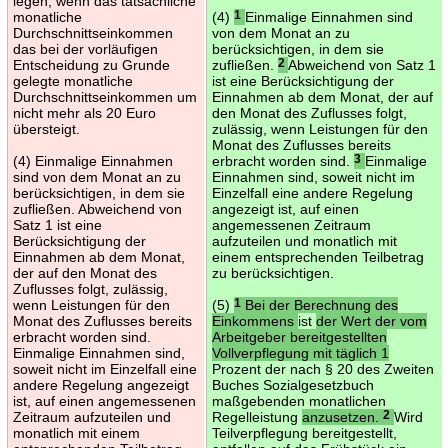
legen, wenn das tatsächliche
monatliche
(4)
1
Einmalige Einnahmen sind
Durchschnittseinkommen
von dem Monat an zu
das bei der vorläufigen
berücksichtigen, in dem sie
Entscheidung zu Grunde
zufließen.
2
Abweichend von Satz 1
gelegte monatliche
ist eine Berücksichtigung der
Durchschnittseinkommen um
Einnahmen ab dem Monat, der auf
nicht mehr als 20 Euro
den Monat des Zuflusses folgt,
übersteigt.
zulässig, wenn Leistungen für den
Monat des Zuflusses bereits
(4) Einmalige Einnahmen
erbracht worden sind.
3
Einmalige
sind von dem Monat an zu
Einnahmen sind, soweit nicht im
berücksichtigen, in dem sie
Einzelfall eine andere Regelung
zufließen. Abweichend von
angezeigt ist, auf einen
Satz 1 ist eine
angemessenen Zeitraum
Berücksichtigung der
aufzuteilen und monatlich mit
Einnahmen ab dem Monat,
einem entsprechenden Teilbetrag
der auf den Monat des
zu berücksichtigen.
Zuflusses folgt, zulässig,
wenn Leistungen für den
(5)
1
Bei der Berechnung des
Monat des Zuflusses bereits
Einkommens
ist
der Wert der vom
erbracht worden sind.
Arbeitgeber bereitgestellten
Einmalige Einnahmen sind,
Vollverpflegung mit täglich 1
soweit nicht im Einzelfall eine
Prozent der nach § 20 des Zweiten
andere Regelung angezeigt
Buches Sozialgesetzbuch
ist, auf einen angemessenen
maßgebenden monatlichen
Zeitraum aufzuteilen und
Regelleistung
anzusetzen.
2
Wird
monatlich mit einem
Teilverpflegung bereitgestellt,