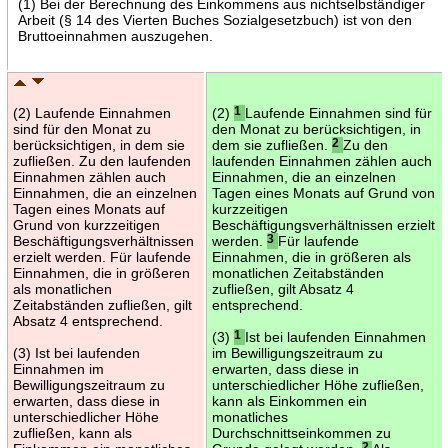
(1) Bei der Berechnung des Einkommens aus nichtselbständiger
Arbeit (§ 14 des Vierten Buches Sozialgesetzbuch) ist von den
Bruttoeinnahmen auszugehen.
(2) Laufende Einnahmen
(2)
1
Laufende Einnahmen sind für
sind für den Monat zu
den Monat zu berücksichtigen, in
berücksichtigen, in dem sie
dem sie zufließen.
2
Zu den
zufließen. Zu den laufenden
laufenden Einnahmen zählen auch
Einnahmen zählen auch
Einnahmen, die an einzelnen
Einnahmen, die an einzelnen
Tagen eines Monats auf Grund von
Tagen eines Monats auf
kurzzeitigen
Grund von kurzzeitigen
Beschäftigungsverhältnissen erzielt
Beschäftigungsverhältnissen
werden.
3
Für laufende
erzielt werden. Für laufende
Einnahmen, die in größeren als
Einnahmen, die in größeren
monatlichen Zeitabständen
als monatlichen
zufließen, gilt Absatz 4
Zeitabständen zufließen, gilt
entsprechend.
Absatz 4 entsprechend.
(3)
1
Ist bei laufenden Einnahmen
(3) Ist bei laufenden
im Bewilligungszeitraum zu
Einnahmen im
erwarten, dass diese in
Bewilligungszeitraum zu
unterschiedlicher Höhe zufließen,
erwarten, dass diese in
kann als Einkommen ein
unterschiedlicher Höhe
monatliches
zufließen, kann als
Durchschnittseinkommen zu
2