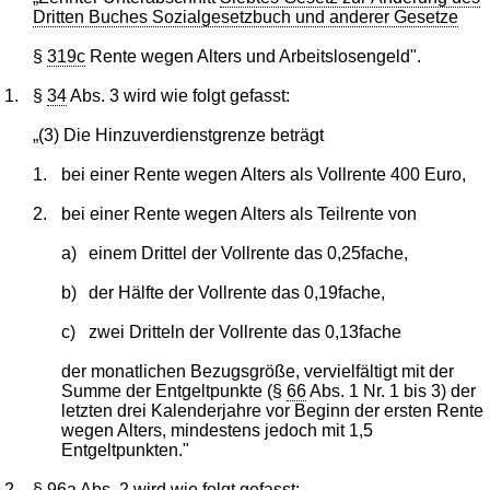
Dritten Buches Sozialgesetzbuch und anderer Gesetze
§
319c
Rente wegen Alters und Arbeitslosengeld".
1.
§
34
Abs. 3 wird wie folgt gefasst:
„(3) Die Hinzuverdienstgrenze beträgt
1.
bei einer Rente wegen Alters als Vollrente 400 Euro,
2.
bei einer Rente wegen Alters als Teilrente von
a)
einem Drittel der Vollrente das 0,25fache,
b)
der Hälfte der Vollrente das 0,19fache,
c)
zwei Dritteln der Vollrente das 0,13fache
der monatlichen Bezugsgröße, vervielfältigt mit der
Summe der Entgeltpunkte (§
66
Abs. 1 Nr. 1 bis 3) der
letzten drei Kalenderjahre vor Beginn der ersten Rente
wegen Alters, mindestens jedoch mit 1,5
Entgeltpunkten."
2.
§
96a
Abs. 2 wird wie folgt gefasst: