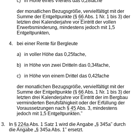
c)
in Höhe eines Viertels das 0,28fache
der monatlichen Bezugsgröße, vervielfältigt mit der
Summe der Entgeltpunkte (§
66
Abs. 1 Nr. 1 bis 3) der
letzten drei Kalenderjahre vor Eintritt der vollen
Erwerbsminderung, mindestens jedoch mit 1,5
Entgeltpunkten,
4.
bei einer Rente für Bergleute
a)
in voller Höhe das 0,25fache,
b)
in Höhe von zwei Dritteln das 0,34fache,
c)
in Höhe von einem Drittel das 0,42fache
der monatlichen Bezugsgröße, vervielfältigt mit der
Summe der Entgeltpunkte (§
66
Abs. 1 Nr. 1 bis 3) der
letzten drei Kalenderjahre vor Eintritt der im Bergbau
verminderten Berufsfähigkeit oder der Erfüllung der
Voraussetzungen nach §
45
Abs. 3, mindestens
jedoch mit 1,5 Entgeltpunkten."
3.
In §
224a
Abs. 1 Satz 1 wird die Angabe „§ 345a" durch
die Angabe „§ 345a Abs. 1" ersetzt.