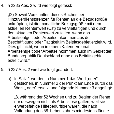
4.
§
228a
Abs. 2 wird wie folgt gefasst:
„(2) Soweit Vorschriften dieses Buches bei
Hinzuverdienstgrenzen für Renten an die Bezugsgröße
anknüpfen, ist die monatliche Bezugsgröße mit dem
aktuellen Rentenwert (Ost) zu vervielfältigen und durch
den aktuellen Rentenwert zu teilen, wenn das
Arbeitsentgelt oder Arbeitseinkommen aus der
Beschäftigung oder Tätigkeit im Beitrittsgebiet erzielt wird.
Dies gilt nicht, wenn in einem Kalendermonat
Arbeitsentgelt oder Arbeitseinkommen auch im Gebiet der
Bundesrepublik Deutschland ohne das Beitrittsgebiet
erzielt wird."
5.
§
237
Abs. 2 wird wie folgt geändert:
a)
In Satz 1 werden in Nummer 1 das Wort „oder"
gestrichen, in Nummer 2 der Punkt am Ende durch das
Wort „, oder" ersetzt und folgende Nummer 3 angefügt:
„3. während der 52 Wochen und zu Beginn der Rente
nur deswegen nicht als Arbeitslose galten, weil sie
erwerbsfähige Hilfebedürftige waren, die nach
Vollendung des 58. Lebensjahres mindestens für die