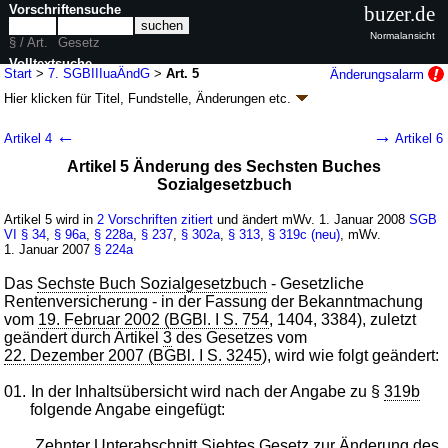
Vorschriftensuche
buzer.de
Normalansicht
§ / Art.
Gesetz
Volltextsuche
Start
>
7. SGBIIIuaÄndG
>
Art. 5
Änderungsalarm
Hier klicken für
Titel, Fundstelle, Änderungen
etc.
nur in 7. SGBIIIuaÄndG
Artikel 5 - Siebtes Gesetz zur Änderung des
←
→
Artikel 4
Artikel 6
Dritten Buches Sozialgesetzbuch und anderer
Artikel 5 Änderung des Sechsten Buches
Gesetze (7. SGBIIIuaÄndG
k.a.Abk.
)
Sozialgesetzbuch
G. v. 08.04.2008
BGBl. I S. 681
(
Nr. 14
); Geltung ab 01.01.2008,
abweichend siehe
Artikel 7
Artikel 5 wird in
2 Vorschriften zitiert
und ändert mWv. 1. Januar 2008
SGB
9 Änderungen
|
Drucksachen / Entwurf / Begründung
|
VI
§ 34
,
§ 96a
,
§ 228a
,
§ 237
,
§ 302a
,
§ 313
,
§ 319c (neu)
, mWv.
1. Januar 2007
§ 224a
wird in 11 Vorschriften zitiert
Das
Sechste Buch Sozialgesetzbuch
- Gesetzliche
Rentenversicherung - in der Fassung der Bekanntmachung
vom
19. Februar 2002 (BGBl. I S. 754
, 1404, 3384), zuletzt
geändert durch Artikel
3
des Gesetzes vom
22. Dezember 2007 (BGBl. I S. 3245
), wird wie folgt geändert:
01.
In der Inhaltsübersicht wird nach der Angabe zu §
319b
folgende Angabe eingefügt:
„Zehnter Unterabschnitt
Siebtes Gesetz zur Änderung des