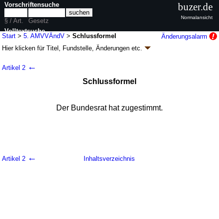
Vorschriftensuche
buzer.de
Normalansicht
§ / Art.
Gesetz
Volltextsuche
Start
>
5. AMVVÄndV
>
Schlussformel
Änderungsalarm
Hier klicken für
Titel, Fundstelle, Änderungen
etc.
nur in 5. AMVVÄndV
Schlussformel - Fünfte Verordnung zur
←
Artikel 2
Änderung der
Schlussformel
Arzneimittelverschreibungsverordnung (5.
AMVVÄndV
k.a.Abk.
)
Der Bundesrat hat zugestimmt.
V. v. 18.06.2008
BGBl. I S. 1067
(
Nr. 25
); Geltung ab 01.07.2008,
abweichend siehe
Artikel 2
3 Änderungen
|
Drucksachen / Entwurf / Begründung
|
wird in 1 Vorschrift zitiert
←
Artikel 2
Inhaltsverzeichnis