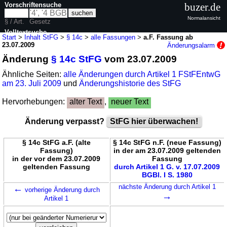
Vorschriftensuche
buzer.de
Normalansicht
§ / Art.
Gesetz
Volltextsuche
Start
>
Inhalt StFG
>
§ 14c
>
alle Fassungen
>
a.F. Fassung ab
23.07.2009
Änderungsalarm
nur in StFG
Änderung
§ 14c StFG
vom 23.07.2009
Ähnliche Seiten:
alle Änderungen durch Artikel 1 FStFEntwG
am 23. Juli 2009
und
Änderungshistorie des StFG
Hervorhebungen:
alter Text
,
neuer Text
Änderung verpasst?
StFG hier überwachen!
§ 14c StFG a.F. (alte
§ 14c StFG n.F. (neue Fassung)
Fassung)
in der am 23.07.2009 geltenden
in der vor dem 23.07.2009
Fassung
geltenden Fassung
durch Artikel 1 G. v. 17.07.2009
BGBl. I S. 1980
←
nächste Änderung durch Artikel 1
vorherige Änderung durch
→
Artikel 1