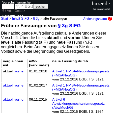
Vorschriftensuche
buzer.de
Normalansicht
§ / Art.
Gesetz
Volltextsuche
Start
>
Inhalt StFG
>
§ 3g
>
alte Fassungen
Änderungsalarm
Frühere Fassungen von
§ 3g StFG
nur in StFG
Die nachfolgende Aufstellung zeigt alle Änderungen dieser
Vorschrift. Über die Links
aktuell
und
vorher
können Sie
jeweils alte Fassung (a.F.) und neue Fassung (n.F.)
vergleichen. Beim Änderungsgesetz finden Sie dessen
Volltext sowie die Begründung des Gesetzgebers.
vergleichen
mWv
neue Fassung durch
mit
(verkündet)
aktuell
vorher
01.01.2018
Artikel 1 FMSA-Neuordnungsgesetz
(FMSANeuOG)
vom 23.12.2016 BGBl. I S. 3171
aktuell
vorher
01.02.2017
Artikel 1 FMSA-Neuordnungsgesetz
(FMSANeuOG)
vom 23.12.2016 BGBl. I S. 3171
aktuell
vorher
06.11.2015
Artikel 6
Abwicklungsmechanismusgesetz
(AbwMechG)
vom 02.11.2015 BGBl. I S. 1864