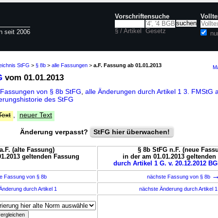
Vorschriftensuche
Vollt
§ / Artikel
Gesetz
n seit 2006
nu
eichnis StFG
>
§ 8b
>
alle Fassungen
>
a.F. Fassung ab 01.01.2013
Ma
G
vom 01.01.2013
 Fassungen von § 8b StFG
,
alle Änderungen durch Artikel 1 3. FMStG
rungshistorie des StFG
Text
,
neuer Text
Änderung verpasst?
StFG hier überwachen!
a.F. (alte Fassung)
§ 8b StFG n.F. (neue Fass
01.2013 geltenden Fassung
in der am 01.01.2013 geltende
durch Artikel 1 G. v. 20.12.2012 BG
e Fassung von § 8b
nächste Fassung von § 8b
Änderung durch Artikel 1
nächste Änderung durch Artikel 