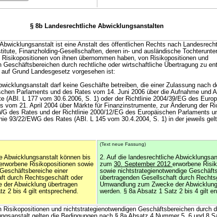
§ 8b Landesrechtliche Abwicklungsanstalten
 Abwicklungsanstalt ist eine Anstalt des öffentlichen Rechts nach Landesrecht
nstitute, Finanzholding-Gesellschaften, deren in- und ausländische Tochterunt
e Risikopositionen von ihnen übernommen haben, von Risikopositionen und
 Geschäftsbereichen durch rechtliche oder wirtschaftliche Übertragung zu ent
 auf Grund Landesgesetz vorgesehen ist:
bwicklungsanstalt darf keine Geschäfte betreiben, die einer Zulassung nach de
chen Parlaments und des Rates vom 14. Juni 2006 über die Aufnahme und 
tute (ABl. L 177 vom 30.6.2006, S. 1) oder der Richtlinie 2004/39/EG des Euro
 vom 21. April 2004 über Märkte für Finanzinstrumente, zur Änderung der Ric
 des Rates und der Richtlinie 2000/12/EG des Europäischen Parlaments u
inie 93/22/EWG des Rates (ABl. L 145 vom 30.4.2004, S. 1) in der jeweils ge
(Text neue Fassung)
he Abwicklungsanstalt können bis
2. Auf die landesrechtliche Abwicklungsan
erworbene Risikopositionen sowie
zum
30. September 2012
erworbene Risik
 Geschäftsbereiche einer
sowie nichtstrategienotwendige Geschäfts
ft durch Rechtsgeschäft oder
übertragenden Gesellschaft durch Rechts
der Abwicklung übertragen
Umwandlung zum Zwecke der Abwicklung
z 2 bis 4 gilt entsprechend.
werden. § 8a Absatz 1 Satz 2 bis 4 gilt e
 Risikopositionen und nichtstrategienotwendigen Geschäftsbereichen durch d
ungsanstalt gelten die Bedingungen nach § 8a Absatz 4 Nummer 5, 6 und 8 S