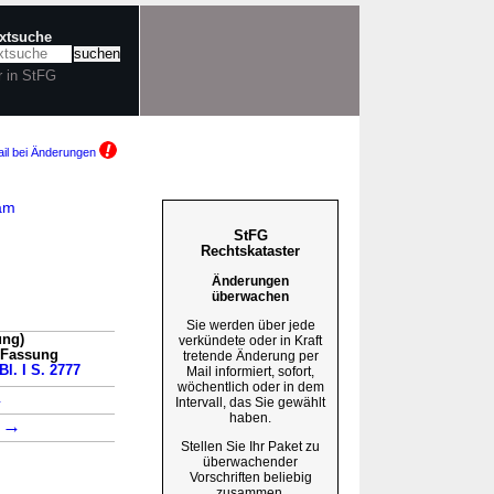
extsuche
r in StFG
il bei Änderungen
 am
StFG
Rechtskataster
Änderungen
überwachen
Sie werden über jede
ung)
verkündete oder in Kraft
n Fassung
tretende Änderung per
Bl. I S. 2777
Mail informiert, sofort,
wöchentlich oder in dem
→
Intervall, das Sie gewählt
haben.
→
1
Stellen Sie Ihr Paket zu
überwachender
Vorschriften beliebig
zusammen.