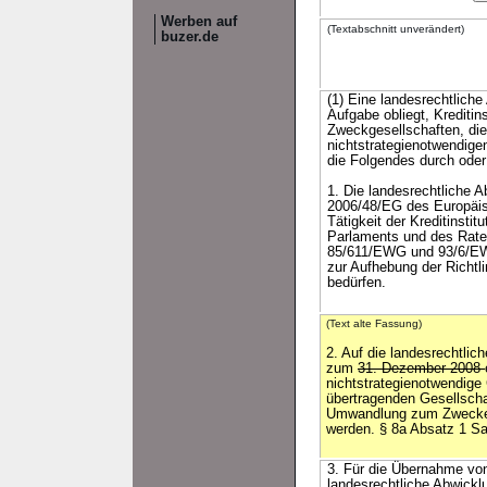
Werben auf
(Textabschnitt unverändert)
buzer.de
(1) Eine landesrechtliche
Aufgabe obliegt, Krediti
Zweckgesellschaften, di
nichtstrategienotwendigen
die Folgendes durch oder
1. Die landesrechtliche A
2006/48/EG des Europäis
Tätigkeit der Kreditinsti
Parlaments und des Rates
85/611/EWG und 93/6/EWG
zur Aufhebung der Richtl
bedürfen.
(Text alte Fassung)
2. Auf die landesrechtlic
zum
31. Dezember 2008
nichtstrategienotwendige
übertragenden Gesellscha
Umwandlung zum Zwecke 
werden. § 8a Absatz 1 Sat
3. Für die Übernahme von
landesrechtliche Abwickl