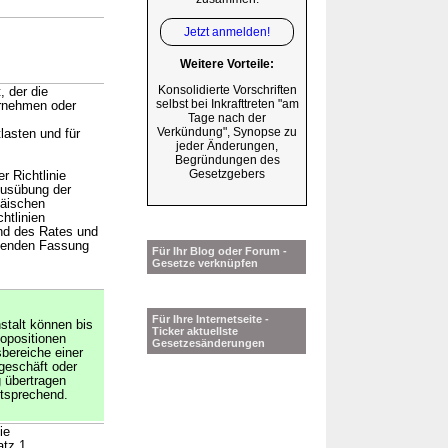
Jetzt anmelden!
Weitere Vorteile:
Konsolidierte Vorschriften
, der die
selbst bei Inkrafttreten "am
ernehmen oder
Tage nach der
Verkündung", Synopse zu
lasten und für
jeder Änderungen,
Begründungen des
Gesetzgebers
r Richtlinie
Ausübung der
päischen
htlinien
nd des Rates und
ltenden Fassung
Für Ihr Blog oder Forum -
Gesetze verknüpfen
Für Ihre Internetseite -
stalt können bis
Ticker aktuellste
opositionen
Gesetzesänderungen
bereiche einer
geschäft oder
 übertragen
ntsprechend.
ie
atz 1