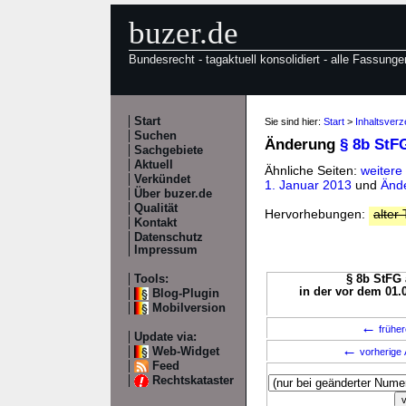
buzer.de
Bundesrecht - tagaktuell konsolidiert - alle Fassunge
Start
Sie sind hier:
Start
>
Inhaltsverz
Suchen
Änderung
§ 8b StF
Sachgebiete
Aktuell
Ähnliche Seiten:
weitere
Verkündet
1. Januar 2013
und
Ände
Über buzer.de
Qualität
Hervorhebungen:
alter 
Kontakt
Datenschutz
Impressum
Tools:
§ 8b StFG 
in der vor dem 01.
Blog-Plugin
Mobilversion
←
früher
Update via:
←
Web-Widget
vorherige 
Feed
Rechtskataster