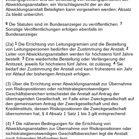
Abwicklungsanstalten; ein Vorschlagsrecht der an der
Abwicklungsanstalt Beteiligten kann vorgesehen werden; Absatz
2a bleibt unberührt.
6
Die Statuten sind im Bundesanzeiger zu veröffentlichen.
7
Sonstige Veröffentlichungen erfolgen ebenfalls im
Bundesanzeiger.
(2a)
1
Die Errichtung von Leitungsgremien und die Bestellung
von Leitungspersonen bedürfen der Zustimmung der Anstalt.
2
Leiter von Abwicklungsanstalten werden für höchstens fünf Jahre
bestellt.
3
Eine wiederholte Bestellung oder Verlängerung der
Amtszeit, jeweils für höchstens fünf Jahre, ist zulässig.
4
Sie
bedarf der Zustimmung der Anstalt und kann frühestens ein Jahr
vor Ablauf der bisherigen Amtszeit erfolgen.
(3) Über die Errichtung einer Abwicklungsanstalt zur Übernahme
von Risikopositionen oder nichtstrategienotwendigen
Geschäftsbereichen entscheidet die Anstalt auf Antrag der
übertragenden Gesellschaft, im Falle einer Zweckgesellschaft auf
den gemeinsamen Antrag der Zweckgesellschaft und des
Kreditinstituts, dessen Risikopositionen die Zweckgesellschaft
übernommen hat; § 4 Absatz 1 Satz 1 bis 3 gilt entsprechend.
(4)
1
Die näheren Bedingungen für die Errichtung von
Abwicklungsanstalten zur Übernahme von Risikopositionen oder
nichtstrategienotwendigen Geschäftsbereichen legt die Anstalt
nach folgenden Maßgaben fest: