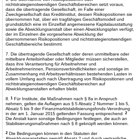
nichtstrategienotwendigen Geschäftsbereichen setzt voraus,
dass die übertragende Gesellschaft, im Falle einer
Zweckgesellschaft das Kreditinstitut, dessen Risikopositionen sie
übernommen hat, über ein tragfähiges Geschäftsmodell und
grundsätzlich eine im Einzelfall angemessene Kapitalausstattung
sowie die Abwicklungsanstalt über einen Abwicklungsplan verfügt,
der im Einzelnen die vorgesehene Abwicklung der
übernommenen Risikopositionen und nichtstrategienotwendigen
Geschäftsbereiche bestimmt.
7. Die übertragende Gesellschaft oder deren unmittelbare oder
mittelbare Anteilsinhaber oder Mitglieder müssen sicherstellen,
dass ihre Verantwortung für Arbeitnehmer und
Arbeitnehmerinnen, Pensionsverbindlichkeiten und sonstige im
Zusammenhang mit Arbeitsverhältnissen bestehenden Lasten in
vollem Umfang auch nach Übertragung von Risikopositionen und
nichtstrategienotwendigen Geschäftsbereichen auf
Abwicklungsanstalten erhalten bleibt.
8.
1
Für Institute, die Maßnahmen nach § 8a in Anspruch
nehmen, gelten die Auflagen aus § 5 Absatz 2 Nummer 1 bis 5,
Absatz 5 bis 9 der Finanzmarktstabilisierungsfonds-Verordnung
in der am 1. Januar 2015 geltenden Fassung entsprechend.
2
Die Anstalt kann sonstige Bedingungen festlegen, die auch an
Stabilisierungsmaßnahmen nach § 8 geknüpft werden können.
2
Die Bedingungen können in den Statuten der
Abwicklungsanstalten gemäß Absatz 2 und durch vertragliche