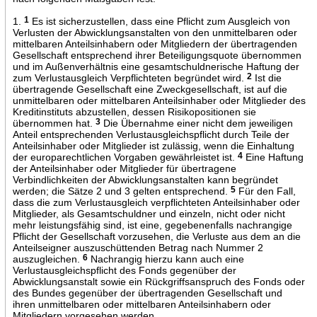
1.
1
Es ist sicherzustellen, dass eine Pflicht zum Ausgleich von
Verlusten der Abwicklungsanstalten von den unmittelbaren oder
mittelbaren Anteilsinhabern oder Mitgliedern der übertragenden
Gesellschaft entsprechend ihrer Beteiligungsquote übernommen
und im Außenverhältnis eine gesamtschuldnerische Haftung der
zum Verlustausgleich Verpflichteten begründet wird.
2
Ist die
übertragende Gesellschaft eine Zweckgesellschaft, ist auf die
unmittelbaren oder mittelbaren Anteilsinhaber oder Mitglieder des
Kreditinstituts abzustellen, dessen Risikopositionen sie
übernommen hat.
3
Die Übernahme einer nicht dem jeweiligen
Anteil entsprechenden Verlustausgleichspflicht durch Teile der
Anteilsinhaber oder Mitglieder ist zulässig, wenn die Einhaltung
der europarechtlichen Vorgaben gewährleistet ist.
4
Eine Haftung
der Anteilsinhaber oder Mitglieder für übertragene
Verbindlichkeiten der Abwicklungsanstalten kann begründet
werden; die Sätze 2 und 3 gelten entsprechend.
5
Für den Fall,
dass die zum Verlustausgleich verpflichteten Anteilsinhaber oder
Mitglieder, als Gesamtschuldner und einzeln, nicht oder nicht
mehr leistungsfähig sind, ist eine, gegebenenfalls nachrangige
Pflicht der Gesellschaft vorzusehen, die Verluste aus dem an die
Anteilseigner auszuschüttenden Betrag nach Nummer 2
auszugleichen.
6
Nachrangig hierzu kann auch eine
Verlustausgleichspflicht des Fonds gegenüber der
Abwicklungsanstalt sowie ein Rückgriffsanspruch des Fonds oder
des Bundes gegenüber der übertragenden Gesellschaft und
ihren unmittelbaren oder mittelbaren Anteilsinhabern oder
Mitgliedern vorgesehen werden.