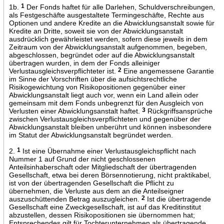
1b.
1
Der Fonds haftet für alle Darlehen, Schuldverschreibungen,
als Festgeschäfte ausgestaltete Termingeschäfte, Rechte aus
Optionen und andere Kredite an die Abwicklungsanstalt sowie für
Kredite an Dritte, soweit sie von der Abwicklungsanstalt
ausdrücklich gewährleistet werden, sofern diese jeweils in dem
Zeitraum von der Abwicklungsanstalt aufgenommen, begeben,
abgeschlossen, begründet oder auf die Abwicklungsanstalt
übertragen wurden, in dem der Fonds alleiniger
Verlustausgleichsverpflichteter ist.
2
Eine angemessene Garantie
im Sinne der Vorschriften über die aufsichtsrechtliche
Risikogewichtung von Risikopositionen gegenüber einer
Abwicklungsanstalt liegt auch vor, wenn ein Land allein oder
gemeinsam mit dem Fonds unbegrenzt für den Ausgleich von
Verlusten einer Abwicklungsanstalt haftet.
3
Rückgriffsansprüche
zwischen Verlustausgleichsverpflichteten und gegenüber der
Abwicklungsanstalt bleiben unberührt und können insbesondere
im Statut der Abwicklungsanstalt begründet werden.
2.
1
Ist eine Übernahme einer Verlustausgleichspflicht nach
Nummer 1 auf Grund der nicht geschlossenen
Anteilsinhaberschaft oder Mitgliedschaft der übertragenden
Gesellschaft, etwa bei deren Börsennotierung, nicht praktikabel,
ist von der übertragenden Gesellschaft die Pflicht zu
übernehmen, die Verluste aus dem an die Anteilseigner
auszuschüttenden Betrag auszugleichen.
2
Ist die übertragende
Gesellschaft eine Zweckgesellschaft, ist auf das Kreditinstitut
abzustellen, dessen Risikopositionen sie übernommen hat;
Entsprechendes gilt für Tochterunternehmen als übertragende