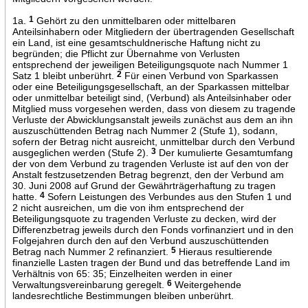
1a.
1
Gehört zu den unmittelbaren oder mittelbaren
Anteilsinhabern oder Mitgliedern der übertragenden Gesellschaft
ein Land, ist eine gesamtschuldnerische Haftung nicht zu
begründen; die Pflicht zur Übernahme von Verlusten
entsprechend der jeweiligen Beteiligungsquote nach Nummer 1
Satz 1 bleibt unberührt.
2
Für einen Verbund von Sparkassen
oder eine Beteiligungsgesellschaft, an der Sparkassen mittelbar
oder unmittelbar beteiligt sind, (Verbund) als Anteilsinhaber oder
Mitglied muss vorgesehen werden, dass von diesem zu tragende
Verluste der Abwicklungsanstalt jeweils zunächst aus dem an ihn
auszuschüttenden Betrag nach Nummer 2 (Stufe 1), sodann,
sofern der Betrag nicht ausreicht, unmittelbar durch den Verbund
ausgeglichen werden (Stufe 2).
3
Der kumulierte Gesamtumfang
der von dem Verbund zu tragenden Verluste ist auf den von der
Anstalt festzusetzenden Betrag begrenzt, den der Verbund am
30. Juni 2008 auf Grund der Gewährträgerhaftung zu tragen
hatte.
4
Sofern Leistungen des Verbundes aus den Stufen 1 und
2 nicht ausreichen, um die von ihm entsprechend der
Beteiligungsquote zu tragenden Verluste zu decken, wird der
Differenzbetrag jeweils durch den Fonds vorfinanziert und in den
Folgejahren durch den auf den Verbund auszuschüttenden
Betrag nach Nummer 2 refinanziert.
5
Hieraus resultierende
finanzielle Lasten tragen der Bund und das betreffende Land im
Verhältnis von 65: 35; Einzelheiten werden in einer
Verwaltungsvereinbarung geregelt.
6
Weitergehende
landesrechtliche Bestimmungen bleiben unberührt.