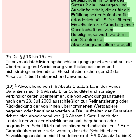
Satzes 2 die Unterlagen und
Auskünfte erhält, die er für die
Erfüllung seiner Aufgaben für
erforderlich hält.
6
Die näheren
Einzelheiten zur Gründung einer
Gesellschaft und zum
Beteiligungserwerb werden in
den Statuten der
Abwicklungsanstalten geregelt.
(9) Die §§ 16 bis 19 des
Finanzmarktstabilisierungsbeschleunigungsgesetzes sind auf die
Übertragung und Absicherung von Risikopositionen und
nichtstrategienotwendigen Geschäftsbereichen gemäß den
Absätzen 1 bis 8 entsprechend anwendbar.
(10)
1
Abweichend von § 6 Absatz 1 Satz 2 kann der Fonds
Garantien nach § 6 Absatz 1 für Schuldtitel und sonstige
Verbindlichkeiten übernehmen, die von Abwicklungsanstalten
nach dem 23. Juli 2009 ausschließlich zur Refinanzierung oder
Rückdeckung der von ihnen übernommenen Wertpapiere
begeben oder begründet werden.
2
Die Laufzeiten der Garantien
richten sich abweichend von § 6 Absatz 1 Satz 1 nach der
Laufzeit der von der Abwicklungsanstalt begebenen oder
begründeten Schuldtitel und sonstigen Verbindlichkeiten.
3
Eine
Garantieübernahme setzt voraus, dass die Schuldtitel der
Abwicklungsanstalten nicht handelbar sind.
4
§ 6 Absatz 1a bis 3