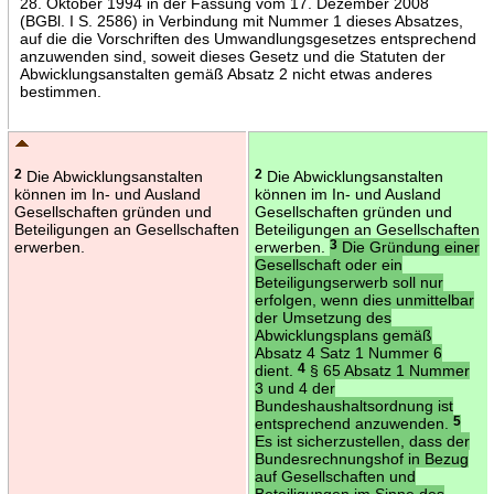
28. Oktober 1994 in der Fassung vom 17. Dezember 2008
(BGBl. I S. 2586) in Verbindung mit Nummer 1 dieses Absatzes,
auf die die Vorschriften des Umwandlungsgesetzes entsprechend
anzuwenden sind, soweit dieses Gesetz und die Statuten der
Abwicklungsanstalten gemäß Absatz 2 nicht etwas anderes
bestimmen.
2
Die Abwicklungsanstalten
2
Die Abwicklungsanstalten
können im In- und Ausland
können im In- und Ausland
Gesellschaften gründen und
Gesellschaften gründen und
Beteiligungen an Gesellschaften
Beteiligungen an Gesellschaften
erwerben.
erwerben.
3
Die Gründung einer
Gesellschaft oder ein
Beteiligungserwerb soll nur
erfolgen, wenn dies unmittelbar
der Umsetzung des
Abwicklungsplans gemäß
Absatz 4 Satz 1 Nummer 6
dient.
4
§ 65 Absatz 1 Nummer
3 und 4 der
Bundeshaushaltsordnung ist
entsprechend anzuwenden.
5
Es ist sicherzustellen, dass der
Bundesrechnungshof in Bezug
auf Gesellschaften und
Beteiligungen im Sinne des