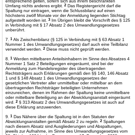
entsprechend gelten, sofern sich aus ihrem beschränkten
Umfang nichts anderes ergibt.
2
Das Registergericht darf die
Spaltung nur eintragen, wenn die Schlussbilanz auf einen
höchstens zwölf Monate vor der Anmeldung liegenden Stichtag
aufgestellt worden ist.
3
Im Übrigen bleibt die Vorschrift des § 125
in Verbindung mit § 17 Absatz 2 des Umwandlungsgesetzes
unberührt.
7.
1
Als Zwischenbilanz (§ 125 in Verbindung mit § 63 Absatz 1
Nummer 1 des Umwandlungsgesetzes) darf auch eine Teilbilanz
verwendet werden.
2
Diese muss nicht geprüft werden.
8.
1
Werden mittelbaren Anteilsinhabern im Sinne des Absatzes 4
Nummer 1 Satz 2 Beteiligungen eingeräumt, sind bei der
Anmeldung zum Handelsregister des übertragenden
Rechtsträgers auch Erklärungen gemäß den §§ 140, 146 Absatz
1 und § 148 Absatz 1 des Umwandlungsgesetzes der
gesetzlichen Vertreter aller unmittelbar oder mittelbar an dem
übertragenden Rechtsträger beteiligten Unternehmen
einzureichen, denen im Rahmen der Spaltung keine unmittelbare
oder mittelbare Beteiligung an der Abwicklungsanstalt eingeräumt
wird.
2
§ 313 Absatz 2 des Umwandlungsgesetzes ist auch auf
diese Erklärung anzuwenden.
9.
1
Das Nähere über die Spaltung ist in den Statuten der
Abwicklungsanstalten gemäß Absatz 2 zu regeln.
2
Spaltungen
nach diesem Absatz sind Ausgliederungen und Abspaltungen,
jeweils zur Aufnahme, im Sinne des Umwandlungsgesetzes vom