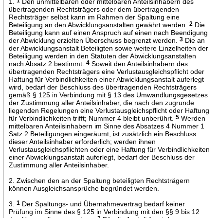
1.
1
Den unmittelbaren oder mittelbaren Anteilsinhabern des
übertragenden Rechtsträgers oder dem übertragenden
Rechtsträger selbst kann im Rahmen der Spaltung eine
Beteiligung an den Abwicklungsanstalten gewährt werden.
2
Die
Beteiligung kann auf einen Anspruch auf einen nach Beendigung
der Abwicklung erzielten Überschuss begrenzt werden.
3
Die an
der Abwicklungsanstalt Beteiligten sowie weitere Einzelheiten der
Beteiligung werden in den Statuten der Abwicklungsanstalten
nach Absatz 2 bestimmt.
4
Soweit den Anteilsinhabern des
übertragenden Rechtsträgers eine Verlustausgleichspflicht oder
Haftung für Verbindlichkeiten einer Abwicklungsanstalt auferlegt
wird, bedarf der Beschluss des übertragenden Rechtsträgers
gemäß § 125 in Verbindung mit § 13 des Umwandlungsgesetzes
der Zustimmung aller Anteilsinhaber, die nach den zugrunde
liegenden Regelungen eine Verlustausgleichspflicht oder Haftung
für Verbindlichkeiten trifft; Nummer 4 bleibt unberührt.
5
Werden
mittelbaren Anteilsinhabern im Sinne des Absatzes 4 Nummer 1
Satz 2 Beteiligungen eingeräumt, ist zusätzlich ein Beschluss
dieser Anteilsinhaber erforderlich; werden ihnen
Verlustausgleichspflichten oder eine Haftung für Verbindlichkeiten
einer Abwicklungsanstalt auferlegt, bedarf der Beschluss der
Zustimmung aller Anteilsinhaber.
2. Zwischen den an der Spaltung beteiligten Rechtsträgern
können Ausgleichsansprüche begründet werden.
3.
1
Der Spaltungs- und Übernahmevertrag bedarf keiner
Prüfung im Sinne des § 125 in Verbindung mit den §§ 9 bis 12