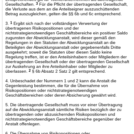
Gesellschaften.
3
Für die Pflicht der übertragenden Gesellschaft,
die Verluste aus dem an die Anteilseigner auszuschüttenden
Betrag auszugleichen, gelten die §§ 6b und 6c entsprechend.
3.
1
Ergibt sich nach der vollständigen Verwertung der
übertragenen Risikopositionen und der
nichtstrategienotwendigen Geschäftsbereiche ein positiver Saldo
zugunsten der Abwicklungsanstalt, wird dieser gemäß den
Regelungen in den Statuten der Abwicklungsanstalt an die
Beteiligten der Abwicklungsanstalt oder gegebenenfalls Dritte
ausgekehrt; soweit die Statuten über diesen Saldo keine
Regelung treffen, ist er den Anteilsinhabern oder Mitgliedern der
übertragenden Gesellschaft oder der übertragenden Gesellschaft
zur Auskehrung an ihre Anteilsinhaber oder Mitglieder zu
überlassen.
2
§ 6b Absatz 2 Satz 2 gilt entsprechend.
4. Unbeschadet der Nummern 1 und 2 kann die Anstalt die
Gegenleistung bestimmen, die für die Übernahme von
Risikopositionen oder nichtstrategienotwendigen
Geschäftsbereichen oder deren Absicherung gewährt wird.
5. Die übertragende Gesellschaft muss vor einer Übertragung
auf die Abwicklungsanstalt sämtliche Risiken bezüglich der zu
übertragenden oder abzusichernden Risikopositionen und
nichtstrategienotwendigen Geschäftsbereiche gegenüber der
Anstalt offenlegen.
6. Die Übernahme von Risikopositionen oder