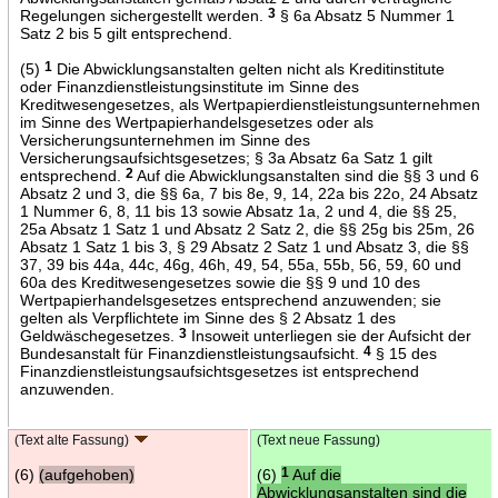
Regelungen sichergestellt werden.
3
§ 6a Absatz 5 Nummer 1
Satz 2 bis 5 gilt entsprechend.
(5)
1
Die Abwicklungsanstalten gelten nicht als Kreditinstitute
oder Finanzdienstleistungsinstitute im Sinne des
Kreditwesengesetzes, als Wertpapierdienstleistungsunternehmen
im Sinne des Wertpapierhandelsgesetzes oder als
Versicherungsunternehmen im Sinne des
Versicherungsaufsichtsgesetzes; § 3a Absatz 6a Satz 1 gilt
entsprechend.
2
Auf die Abwicklungsanstalten sind die §§ 3 und 6
Absatz 2 und 3, die §§ 6a, 7 bis 8e, 9, 14, 22a bis 22o, 24 Absatz
1 Nummer 6, 8, 11 bis 13 sowie Absatz 1a, 2 und 4, die §§ 25,
25a Absatz 1 Satz 1 und Absatz 2 Satz 2, die §§ 25g bis 25m, 26
Absatz 1 Satz 1 bis 3, § 29 Absatz 2 Satz 1 und Absatz 3, die §§
37, 39 bis 44a, 44c, 46g, 46h, 49, 54, 55a, 55b, 56, 59, 60 und
60a des Kreditwesengesetzes sowie die §§ 9 und 10 des
Wertpapierhandelsgesetzes entsprechend anzuwenden; sie
gelten als Verpflichtete im Sinne des § 2 Absatz 1 des
Geldwäschegesetzes.
3
Insoweit unterliegen sie der Aufsicht der
Bundesanstalt für Finanzdienstleistungsaufsicht.
4
§ 15 des
Finanzdienstleistungsaufsichtsgesetzes ist entsprechend
anzuwenden.
(Text alte Fassung)
(Text neue Fassung)
(6)
(aufgehoben)
(6)
1
Auf die
Abwicklungsanstalten sind die