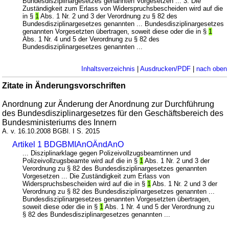
Bundesdisziplinargesetzes genannten Vorgesetzen ... 3. Die
Zuständigkeit zum Erlass von Widerspruchsbescheiden wird auf die
in §
1
Abs. 1 Nr. 2 und 3 der Verordnung zu § 82 des
Bundesdisziplinargesetzes genannten ... Bundesdisziplinargesetzes
genannten Vorgesetzten übertragen, soweit diese oder die in §
1
Abs. 1 Nr. 4 und 5 der Verordnung zu § 82 des
Bundesdisziplinargesetzes genannten ...
Inhaltsverzeichnis
|
Ausdrucken/PDF
|
nach oben
Zitate in Änderungsvorschriften
Anordnung zur Änderung der Anordnung zur Durchführung
des Bundesdisziplinargesetzes für den Geschäftsbereich des
Bundesministeriums des Innern
A. v. 16.10.2008 BGBl. I S. 2015
Artikel 1 BDGBMIAnOÄndAnO
... Disziplinarklage gegen Polizeivollzugsbeamtinnen und
Polizeivollzugsbeamte wird auf die in §
1
Abs. 1 Nr. 2 und 3 der
Verordnung zu § 82 des Bundesdisziplinargesetzes genannten
Vorgesetzen ... Die Zuständigkeit zum Erlass von
Widerspruchsbescheiden wird auf die in §
1
Abs. 1 Nr. 2 und 3 der
Verordnung zu § 82 des Bundesdisziplinargesetzes genannten ...
Bundesdisziplinargesetzes genannten Vorgesetzten übertragen,
soweit diese oder die in §
1
Abs. 1 Nr. 4 und 5 der Verordnung zu
§ 82 des Bundesdisziplinargesetzes genannten ...