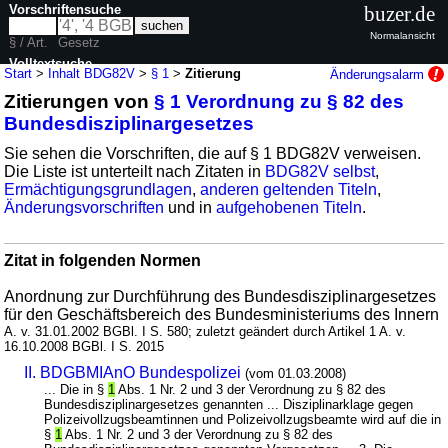
Vorschriftensuche
buzer.de
Normalansicht
§ / Art.
Gesetz
Volltextsuche
Start
>
Inhalt BDG82V
>
§ 1
>
Zitierung
Änderungsalarm
Zitierungen von
§ 1 Verordnung zu § 82 des
nur in BDG82V
Bundesdisziplinargesetzes
Sie sehen die Vorschriften, die auf § 1 BDG82V verweisen.
Die Liste ist unterteilt nach Zitaten in
BDG82V selbst
,
Ermächtigungsgrundlagen
,
anderen geltenden Titeln
,
Änderungsvorschriften
und in
aufgehobenen Titeln
.
Zitat in folgenden Normen
Anordnung zur Durchführung des Bundesdisziplinargesetzes
für den Geschäftsbereich des Bundesministeriums des Innern
A. v. 31.01.2002 BGBl. I S. 580; zuletzt geändert durch Artikel 1 A. v.
16.10.2008 BGBl. I S. 2015
II. BDGBMIAnO Bundespolizei
(vom 01.03.2008)
... Die in §
1
Abs. 1 Nr. 2 und 3 der Verordnung zu § 82 des
Bundesdisziplinargesetzes genannten ... Disziplinarklage gegen
Polizeivollzugsbeamtinnen und Polizeivollzugsbeamte wird auf die in
§
1
Abs. 1 Nr. 2 und 3 der Verordnung zu § 82 des