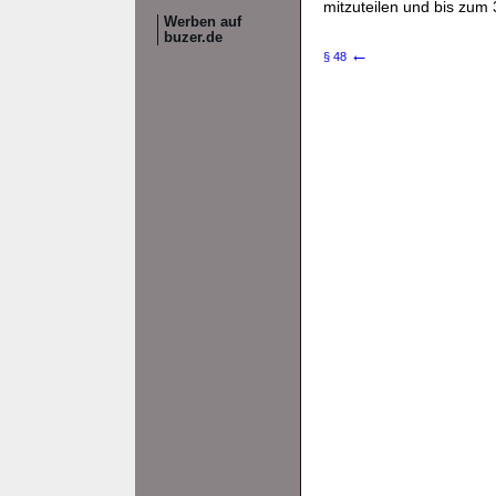
mitzuteilen und bis zum
Werben auf
buzer.de
←
§ 48