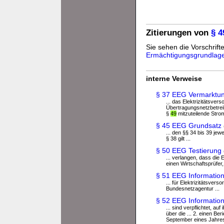
Zitierungen von
§ 
Sie sehen die Vorschrifte
Ermächtigungsgrundlag
interne Verweise
§ 37 EEG Vermarktu
... das Elektrizitätsv
Übertragungsnetzbetreib
§
49
mitzuteilende Stro
§ 45 EEG Grundsatz
... den §§ 34 bis 39 jew
§ 38 gilt ...
§ 50 EEG Testierung
... verlangen, dass di
einen Wirtschaftsprüfer, 
§ 51 EEG Informatio
... für Elektrizitätsver
Bundesnetzagentur ...
§ 52 EEG Information 
... sind verpflichtet, a
über die ... 2. einen Be
September eines Jahres 