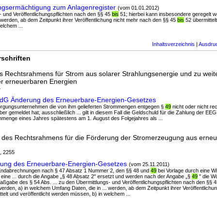
gsermächtigung zum Anlagenregister
(vom 01.01.2012)
s- und Veröffentlichungspflichten nach den §§ 45
bis
51; hierbei kann insbesondere geregelt w
. werden, ab dem Zeitpunkt ihrer Veröffentlichung nicht mehr nach den §§ 45
bis
52 übermittelt
elchem ...
Inhaltsverzeichnis
|
Ausdru
schriften
 Rechtsrahmens für Strom aus solarer Strahlungsenergie und zu weit
r erneuerbaren Energien
4
ÄndG Änderung des Erneuerbare-Energien-Gesetzes
ersorgungsunternehmen die von ihm gelieferten Strommengen entgegen §
49
nicht oder nicht re
er gemeldet hat; ausschließlich ... gilt in diesem Fall die Geldschuld für die Zahlung der EE
mmenge eines Jahres spätestens am 1. August des Folgejahres als ...
 des Rechtsrahmens für die Förderung der Stromerzeugung aus erne
4, 2255
rung des Erneuerbare-Energien-Gesetzes
(vom 25.11.2011)
e Endabrechnungen nach § 47 Absatz 1 Nummer 2, den §§ 48 und
49
bei Vorlage durch eine Wi
, eine ... durch die Angabe „§ 48 Absatz 2" ersetzt und werden nach der Angabe „§
49
" die Wö
ßgabe des § 54 Abs. ... zu den Übermittlungs- und Veröffentlichungspflichten nach den §§ 
erden, a) in welchem Umfang Daten, die in ... werden, ab dem Zeitpunkt ihrer Veröffentlichu
telt und veröffentlicht werden müssen, b) in welchem ...