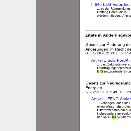
§ 64e EEG Verordnun
... zu den Übermittlung
Umfang Daten, die in ..
werden müssen, b) in w
Zitate in Änderungsvor
Gesetz zur Änderung des
Änderungen im Recht de
G. v. 17.08.2012 BGBl. I S. 175
Artikel 1 SolarFörd
... das Elektrizitätsv
Übertragungsnetzbetreib
§
49
mitzuteilende Stro
Gesetz zur Neuregelung
Energien
G. v. 28.07.2011 BGBl. I S. 163
Artikel 1 EENG Ände
... verlangen, dass di
einen Wirtschaftsprüfer
Differenzkosten nach Ma
insbesondere geregelt w
den §§ 45
bis
52 übermit