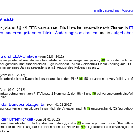
Inhaltsverzeichnis
|
Ausdru
49 EEG
n, die auf § 49 EEG verweisen. Die Liste ist unterteilt nach Zitaten in
E
en
,
anderen geltenden Titeln
,
Änderungsvorschriften
und in
aufgehoben
ng und EEG-Umlage
(vom 01.04.2012)
ersorgungsunternehmen die von ihm gelieferten Strommengen entgegen §
49
nicht oder nicht re
er gemeldet hat; ausschließlich ... gilt in diesem Fall die Geldschuld für die Zahlung der EE
mmenge eines Jahres spätestens am 1. August des Folgejahres als ...
(vom 01.01.2012)
eils erforderlichen Daten, insbesondere die in den §§ 46
bis
50 genannten, unverzüglich zur Ve
(vom 01.01.2012)
e Endabrechnungen nach § 47 Absatz 1 Nummer 2, den §§ 48 und
49
bei Vorlage durch eine Wi
eine ...
n der Bundesnetzagentur
(vom 01.01.2012)
sorgungsunternehmen gilt dies hinsichtlich der Angaben nach §
49
entsprechend. (2) (aufgehobe
der Öffentlichkeit
(vom 01.01.2012)
uf ihren Internetseiten 1. die Angaben nach den §§ 45 bis
49
unverzüglich nach ihrer Übermittlun
richt über die Ermittlung der von ihnen nach den §§ 45 bis
49
mitgeteilten Daten unverzüglich 
zu ...