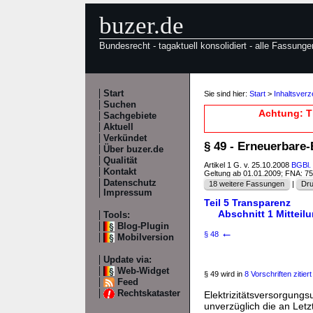
buzer.de
Bundesrecht - tagaktuell konsolidiert - alle Fassunge
Start
Sie sind hier:
Start
>
Inhaltsver
Suchen
Achtung: T
Sachgebiete
Aktuell
Verkündet
§ 49 - Erneuerbare
Über buzer.de
Qualität
Artikel 1 G. v. 25.10.2008
BGBl. 
Kontakt
Geltung ab 01.01.2009; FNA: 7
Datenschutz
18 weitere Fassungen
|
Dru
Impressum
Teil 5 Transparenz
Abschnitt 1 Mitteil
Tools:
Blog-Plugin
←
§ 48
Mobilversion
Update via:
Web-Widget
§ 49 wird in
8 Vorschriften zitiert
Feed
Rechtskataster
Elektrizitätsversorgungs
unverzüglich die an Let