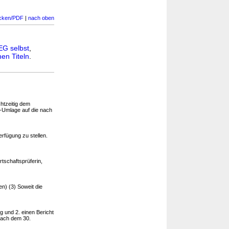
cken/PDF
|
nach oben
EG selbst
,
en Titeln
.
chtzeitig dem
G-Umlage auf die nach
rfügung zu stellen.
rtschaftsprüferin,
n) (3) Soweit die
g und 2. einen Bericht
nach dem 30.