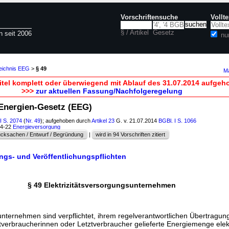
Vorschriftensuche
Vollt
§ / Artikel
Gesetz
n seit 2006
nu
zeichnis EEG
>
§ 49
Ma
itel komplett oder überwiegend mit Ablauf des 31.07.2014 aufgeh
>>>
zur aktuellen Fassung/Nachfolgeregelung
-Energien-Gesetz (EEG)
I S. 2074
(
Nr. 49
); aufgehoben durch
Artikel 23
G. v. 21.07.2014
BGBl. I S. 1066
54-22
Energieversorgung
cksachen / Entwurf / Begründung
|
wird in 94 Vorschriften zitiert
ungs- und Veröffentlichungspflichten
§ 49 Elektrizitätsversorgungsunternehmen
unternehmen sind verpflichtet, ihrem regelverantwortlichen Übertragun
ztverbraucherinnen oder Letztverbraucher gelieferte Energiemenge elek