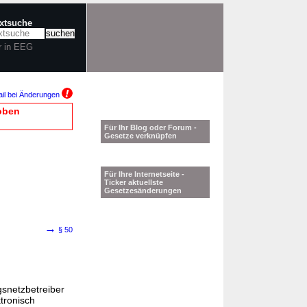
extsuche
r in EEG
il bei Änderungen
oben
Für Ihr Blog oder Forum -
Gesetze verknüpfen
Für Ihre Internetseite -
Ticker aktuellste
Gesetzesänderungen
→
§ 50
gsnetzbetreiber
tronisch