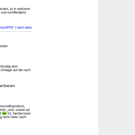
erden, a) in welchem
 und veröffentlicht
cken/PDF
|
nach oben
eren
chtzeitig dem
G-Umlage auf die nach
uerbaren
rtschaftsprüferin,
rter „und, soweit sie
45
bis
51; hierbei kann
ng nicht mehr nach