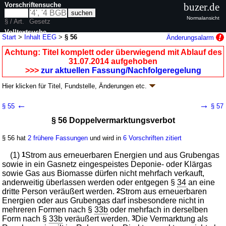
Vorschriftensuche
buzer.de
Normalansicht
§ / Art.
Gesetz
Volltextsuche
Start
>
Inhalt EEG
>
§ 56
Änderungsalarm
nur in EEG
Achtung: Titel komplett oder überwiegend mit Ablauf des
31.07.2014 aufgehoben
>>>
zur aktuellen Fassung/Nachfolgeregelung
Hier klicken für
Titel, Fundstelle, Änderungen
etc.
§ 56 - Erneuerbare-Energien-Gesetz (EEG)
←
→
§ 55
§ 57
Artikel 1 G. v. 25.10.2008
BGBl. I S. 2074
(
Nr. 49
); aufgehoben durch
§ 56 Doppelvermarktungsverbot
Artikel 23
G. v. 21.07.2014
BGBl. I S. 1066
Geltung ab 01.01.2009; FNA: 754-22
Energieversorgung
§ 56 hat
2 frühere Fassungen
und wird in
6 Vorschriften zitiert
18 weitere Fassungen
|
Drucksachen / Entwurf / Begründung
|
wird in 94 Vorschriften zitiert
(1)
1
Strom aus erneuerbaren Energien und aus Grubengas
Teil 5 Transparenz
sowie in ein Gasnetz eingespeistes Deponie- oder Klärgas
sowie Gas aus Biomasse dürfen nicht mehrfach verkauft,
Abschnitt 3 Herkunftsnachweis und
anderweitig überlassen werden oder entgegen §
Doppelvermarktungsverbot
34
an eine
dritte Person veräußert werden.
2
Strom aus erneuerbaren
Energien oder aus Grubengas darf insbesondere nicht in
mehreren Formen nach §
33b
oder mehrfach in derselben
Form nach §
33b
veräußert werden.
3
Die Vermarktung als