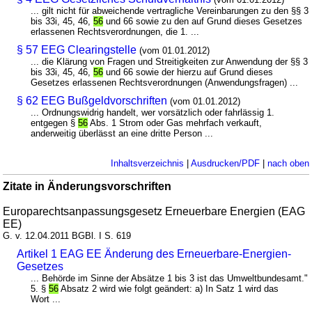
... gilt nicht für abweichende vertragliche Vereinbarungen zu den §§ 3
bis 33i, 45, 46,
56
und 66 sowie zu den auf Grund dieses Gesetzes
erlassenen Rechtsverordnungen, die 1. ...
§ 57 EEG Clearingstelle
(vom 01.01.2012)
... die Klärung von Fragen und Streitigkeiten zur Anwendung der §§ 3
bis 33i, 45, 46,
56
und 66 sowie der hierzu auf Grund dieses
Gesetzes erlassenen Rechtsverordnungen (Anwendungsfragen) ...
§ 62 EEG Bußgeldvorschriften
(vom 01.01.2012)
... Ordnungswidrig handelt, wer vorsätzlich oder fahrlässig 1.
entgegen §
56
Abs. 1 Strom oder Gas mehrfach verkauft,
anderweitig überlässt an eine dritte Person ...
Inhaltsverzeichnis
|
Ausdrucken/PDF
|
nach oben
Zitate in Änderungsvorschriften
Europarechtsanpassungsgesetz Erneuerbare Energien (EAG
EE)
G. v. 12.04.2011 BGBl. I S. 619
Artikel 1 EAG EE Änderung des Erneuerbare-Energien-
Gesetzes
... Behörde im Sinne der Absätze 1 bis 3 ist das Umweltbundesamt."
5. §
56
Absatz 2 wird wie folgt geändert: a) In Satz 1 wird das
Wort ...