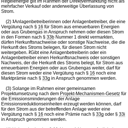
Regelenergie gilt im Rahmen der Direktvermarktung nicht als
mehrfacher Verkauf oder anderweitige Überlassung von
Strom.
(2)
1
Anlagenbetreiberinnen oder Anlagenbetreiber, die eine
Vergütung nach §
16
für Strom aus erneuerbaren Energien
oder aus Grubengas in Anspruch nehmen oder diesen Strom
in den Formen nach §
33b
Nummer 1 direkt vermarkten,
dürfen Herkunftsnachweise oder sonstige Nachweise, die die
Herkunft des Stroms belegen, für diesen Strom nicht
weitergeben.
2
Gibt eine Anlagenbetreiberin oder ein
Anlagenbetreiber einen Herkunftsnachweis oder sonstigen
Nachweis, der die Herkunft des Stroms belegt, für Strom aus
erneuerbaren Energien oder aus Grubengas weiter, darf für
diesen Strom weder eine Vergütung nach §
16
noch eine
Marktprämie nach §
33g
in Anspruch genommen werden.
(3) Solange im Rahmen einer gemeinsamen
Projektumsetzung nach dem
Projekt-Mechanismen-Gesetz
für
die Emissionsminderungen der Anlage
Emissionsreduktionseinheiten erzeugt werden können, darf
für den Strom aus der betreffenden Anlage weder eine
Vergütung nach §
16
noch eine Prämie nach §
33g
oder §
33i
in Anspruch genommen werden.