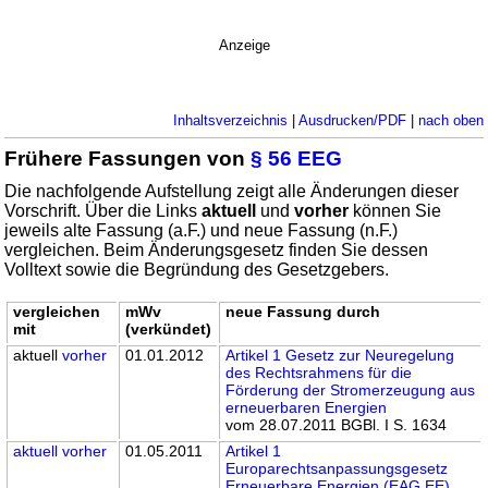
Anzeige
Inhaltsverzeichnis
|
Ausdrucken/PDF
|
nach oben
Frühere Fassungen von
§ 56 EEG
Die nachfolgende Aufstellung zeigt alle Änderungen dieser
Vorschrift. Über die Links
aktuell
und
vorher
können Sie
jeweils alte Fassung (a.F.) und neue Fassung (n.F.)
vergleichen. Beim Änderungsgesetz finden Sie dessen
Volltext sowie die Begründung des Gesetzgebers.
vergleichen
mWv
neue Fassung durch
mit
(verkündet)
aktuell
vorher
01.01.2012
Artikel 1 Gesetz zur Neuregelung
des Rechtsrahmens für die
Förderung der Stromerzeugung aus
erneuerbaren Energien
vom 28.07.2011 BGBl. I S. 1634
aktuell
vorher
01.05.2011
Artikel 1
Europarechtsanpassungsgesetz
Erneuerbare Energien (EAG EE)