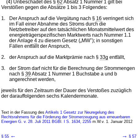
(4) Unbeschadet des §
62
Absatz 1 Nummer 1 gilt bei
Verstößen gegen die Absätze 1 bis 3 Folgendes:
1.
Der Anspruch auf die Vergütung nach §
16
verringert sich
im Fall einer Abnahme des Stroms durch die
Netzbetreiber auf den tatsächlichen Monatsmittelwert des
energieträgerspezifischen Marktwerts nach Nummer 1.1
der Anlage
4
zu diesem Gesetz („MW"); in sonstigen
Fällen entfällt der Anspruch,
2.
der Anspruch auf die Marktprämie nach §
33g
entfällt,
3.
der Strom darf nicht für die Berechnung der Strommengen
nach §
39
Absatz 1 Nummer 1 Buchstabe a und b
angerechnet werden,
jeweils für den Zeitraum der Dauer des Verstoßes zuzüglich
der darauffolgenden sechs Kalendermonate.
Text in der Fassung des
Artikels 1 Gesetz zur Neuregelung des
Rechtsrahmens für die Förderung der Stromerzeugung aus erneuerbaren
Energien G. v. 28. Juli 2011 BGBl. I S. 1634, 2255
m.W.v. 1. Januar 2012
←
→
§ 55
§ 57