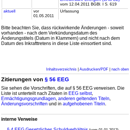
vom 12.04.2011 BGBl. I S. 619
aktuell
vor
Urfassung
01.05.2011
Bitte beachten Sie, dass rückwirkende Änderungen - soweit
vorhanden - nach dem Verkündungsdatum des
Änderungstitels (Datum in Klammern) und nicht nach dem
Datum des Inkrafttretens in diese Liste einsortiert sind.
Inhaltsverzeichnis
|
Ausdrucken/PDF
|
nach oben
Zitierungen von
§ 56 EEG
Sie sehen die Vorschriften, die auf § 56 EEG verweisen. Die
Liste ist unterteilt nach Zitaten in
EEG selbst
,
Ermächtigungsgrundlagen
,
anderen geltenden Titeln
,
Änderungsvorschriften
und in
aufgehobenen Titeln
.
interne Verweise
§ 4 EEG Gesetzliches Schuldverhältnis
(vom 01.01.2012)