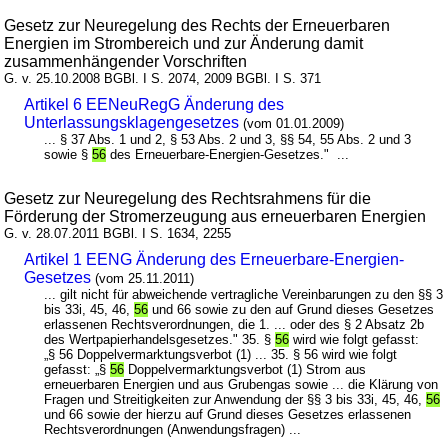
Gesetz zur Neuregelung des Rechts der Erneuerbaren
Energien im Strombereich und zur Änderung damit
zusammenhängender Vorschriften
G. v. 25.10.2008 BGBl. I S. 2074, 2009 BGBl. I S. 371
Artikel 6 EENeuRegG Änderung des
Unterlassungsklagengesetzes
(vom 01.01.2009)
... § 37 Abs. 1 und 2, § 53 Abs. 2 und 3, §§ 54, 55 Abs. 2 und 3
sowie §
56
des Erneuerbare-Energien-Gesetzes." ...
Gesetz zur Neuregelung des Rechtsrahmens für die
Förderung der Stromerzeugung aus erneuerbaren Energien
G. v. 28.07.2011 BGBl. I S. 1634, 2255
Artikel 1 EENG Änderung des Erneuerbare-Energien-
Gesetzes
(vom 25.11.2011)
... gilt nicht für abweichende vertragliche Vereinbarungen zu den §§ 3
bis 33i, 45, 46,
56
und 66 sowie zu den auf Grund dieses Gesetzes
erlassenen Rechtsverordnungen, die 1. ... oder des § 2 Absatz 2b
des Wertpapierhandelsgesetzes." 35. §
56
wird wie folgt gefasst:
„§ 56 Doppelvermarktungsverbot (1) ... 35. § 56 wird wie folgt
gefasst: „§
56
Doppelvermarktungsverbot (1) Strom aus
erneuerbaren Energien und aus Grubengas sowie ... die Klärung von
Fragen und Streitigkeiten zur Anwendung der §§ 3 bis 33i, 45, 46,
56
und 66 sowie der hierzu auf Grund dieses Gesetzes erlassenen
Rechtsverordnungen (Anwendungsfragen) ...