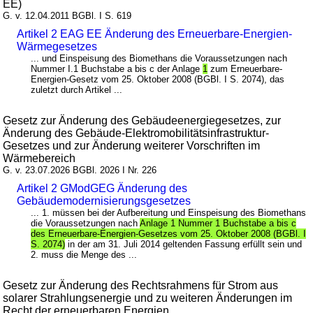
EE)
G. v. 12.04.2011 BGBl. I S. 619
Artikel 2 EAG EE Änderung des Erneuerbare-Energien-
Wärmegesetzes
... und Einspeisung des Biomethans die Voraussetzungen nach
Nummer I.1 Buchstabe a bis c der Anlage
1
zum Erneuerbare-
Energien-Gesetz vom 25. Oktober 2008 (BGBl. I S. 2074), das
zuletzt durch Artikel ...
Gesetz zur Änderung des Gebäudeenergiegesetzes, zur
Änderung des Gebäude-Elektromobilitätsinfrastruktur-
Gesetzes und zur Änderung weiterer Vorschriften im
Wärmebereich
G. v. 23.07.2026 BGBl. 2026 I Nr. 226
Artikel 2 GModGEG Änderung des
Gebäudemodernisierungsgesetzes
... 1. müssen bei der Aufbereitung und Einspeisung des Biomethans
die Voraussetzungen nach
Anlage 1 Nummer 1 Buchstabe a bis c
des Erneuerbare-Energien-Gesetzes vom 25. Oktober 2008 (BGBl. I
S. 2074)
in der am 31. Juli 2014 geltenden Fassung erfüllt sein und
2. muss die Menge des ...
Gesetz zur Änderung des Rechtsrahmens für Strom aus
solarer Strahlungsenergie und zu weiteren Änderungen im
Recht der erneuerbaren Energien