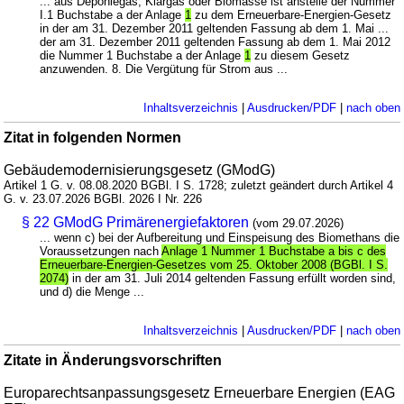
... aus Deponiegas, Klärgas oder Biomasse ist anstelle der Nummer
I.1 Buchstabe a der Anlage
1
zu dem Erneuerbare-Energien-Gesetz
in der am 31. Dezember 2011 geltenden Fassung ab dem 1. Mai ...
der am 31. Dezember 2011 geltenden Fassung ab dem 1. Mai 2012
die Nummer 1 Buchstabe a der Anlage
1
zu diesem Gesetz
anzuwenden. 8. Die Vergütung für Strom aus ...
Inhaltsverzeichnis
|
Ausdrucken/PDF
|
nach oben
Zitat in folgenden Normen
Gebäudemodernisierungsgesetz (GModG)
Artikel 1 G. v. 08.08.2020 BGBl. I S. 1728; zuletzt geändert durch Artikel 4
G. v. 23.07.2026 BGBl. 2026 I Nr. 226
§ 22 GModG Primärenergiefaktoren
(vom 29.07.2026)
... wenn c) bei der Aufbereitung und Einspeisung des Biomethans die
Voraussetzungen nach
Anlage 1 Nummer 1 Buchstabe a bis c des
Erneuerbare-Energien-Gesetzes vom 25. Oktober 2008 (BGBl. I S.
2074)
in der am 31. Juli 2014 geltenden Fassung erfüllt worden sind,
und d) die Menge ...
Inhaltsverzeichnis
|
Ausdrucken/PDF
|
nach oben
Zitate in Änderungsvorschriften
Europarechtsanpassungsgesetz Erneuerbare Energien (EAG