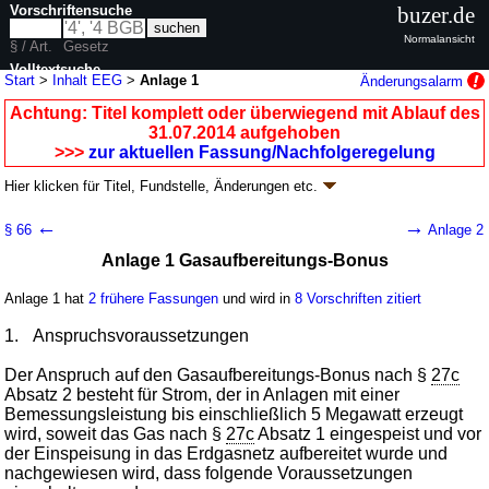
Vorschriftensuche
buzer.de
Normalansicht
§ / Art.
Gesetz
Volltextsuche
Start
>
Inhalt EEG
>
Anlage 1
Änderungsalarm
nur in EEG
Achtung: Titel komplett oder überwiegend mit Ablauf des
31.07.2014 aufgehoben
>>>
zur aktuellen Fassung/Nachfolgeregelung
Hier klicken für
Titel, Fundstelle, Änderungen
etc.
Anlage 1 - Erneuerbare-Energien-Gesetz (EEG)
←
→
§ 66
Anlage 2
Artikel 1 G. v. 25.10.2008
BGBl. I S. 2074
(
Nr. 49
); aufgehoben durch
Anlage 1 Gasaufbereitungs-Bonus
Artikel 23
G. v. 21.07.2014
BGBl. I S. 1066
Geltung ab 01.01.2009; FNA: 754-22
Energieversorgung
Anlage 1 hat
2 frühere Fassungen
und wird in
8 Vorschriften zitiert
18 weitere Fassungen
|
Drucksachen / Entwurf / Begründung
|
wird in 94 Vorschriften zitiert
1.
Anspruchsvoraussetzungen
Anlagen
Der Anspruch auf den Gasaufbereitungs-Bonus nach §
27c
Absatz 2 besteht für Strom, der in Anlagen mit einer
Bemessungsleistung bis einschließlich 5 Megawatt erzeugt
wird, soweit das Gas nach §
27c
Absatz 1 eingespeist und vor
der Einspeisung in das Erdgasnetz aufbereitet wurde und
nachgewiesen wird, dass folgende Voraussetzungen