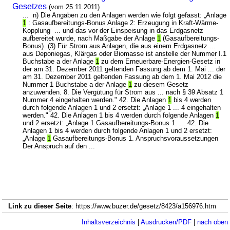
Gesetzes
(vom 25.11.2011)
... n) Die Angaben zu den Anlagen werden wie folgt gefasst: „Anlage
1
: Gasaufbereitungs-Bonus Anlage 2: Erzeugung in Kraft-Wärme-
Kopplung ... und das vor der Einspeisung in das Erdgasnetz
aufbereitet wurde, nach Maßgabe der Anlage
1
(Gasaufbereitungs-
Bonus). (3) Für Strom aus Anlagen, die aus einem Erdgasnetz ...
aus Deponiegas, Klärgas oder Biomasse ist anstelle der Nummer I.1
Buchstabe a der Anlage
1
zu dem Erneuerbare-Energien-Gesetz in
der am 31. Dezember 2011 geltenden Fassung ab dem 1. Mai ... der
am 31. Dezember 2011 geltenden Fassung ab dem 1. Mai 2012 die
Nummer 1 Buchstabe a der Anlage
1
zu diesem Gesetz
anzuwenden. 8. Die Vergütung für Strom aus ... nach § 39 Absatz 1
Nummer 4 eingehalten werden." 42. Die Anlagen
1
bis 4 werden
durch folgende Anlagen 1 und 2 ersetzt: „Anlage 1 ... 4 eingehalten
werden." 42. Die Anlagen 1 bis 4 werden durch folgende Anlagen
1
und 2 ersetzt: „Anlage 1 Gasaufbereitungs-Bonus 1. ... 42. Die
Anlagen 1 bis 4 werden durch folgende Anlagen 1 und 2 ersetzt:
„Anlage
1
Gasaufbereitungs-Bonus 1. Anspruchsvoraussetzungen
Der Anspruch auf den ...
Link zu dieser Seite
: https://www.buzer.de/gesetz/8423/a156976.htm
Inhaltsverzeichnis
|
Ausdrucken/PDF
|
nach oben