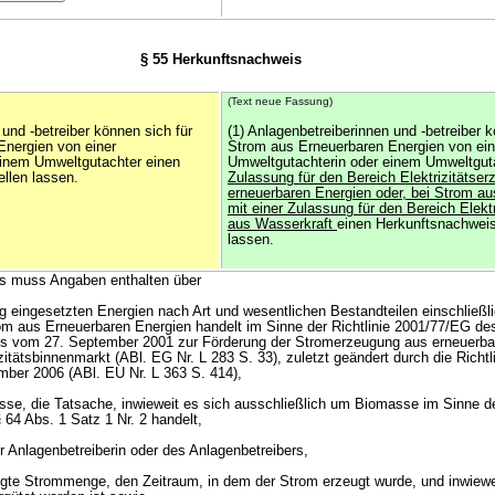
§ 55 Herkunftsnachweis
(Text neue Fassung)
 und -betreiber können sich für
(1) Anlagenbetreiberinnen und -betreiber k
Energien von einer
Strom aus Erneuerbaren Energien von ein
einem Umweltgutachter einen
Umweltgutachterin oder einem Umweltgut
llen lassen.
Zulassung für den Bereich Elektrizitätse
erneuerbaren Energien oder, bei Strom au
mit einer Zulassung für den Bereich Elekt
aus Wasserkraft
einen Herkunftsnachweis
lassen.
is muss Angaben enthalten über
g eingesetzten Energien nach Art und wesentlichen Bestandteilen einschließl
om aus Erneuerbaren Energien handelt im Sinne der Richtlinie 2001/77/EG d
s vom 27. September 2001 zur Förderung der Stromerzeugung aus erneuerba
zitätsbinnenmarkt (ABl. EG Nr. L 283 S. 33), zuletzt geändert durch die Richt
ber 2006 (ABl. EU Nr. L 363 S. 414),
sse, die Tatsache, inwieweit es sich ausschließlich um Biomasse im Sinne d
64 Abs. 1 Satz 1 Nr. 2 handelt,
r Anlagenbetreiberin oder des Anlagenbetreibers,
eugte Strommenge, den Zeitraum, in dem der Strom erzeugt wurde, und inwiewe