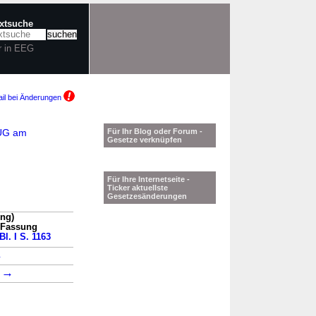
extsuche
r in EEG
il bei Änderungen
LUG am
Für Ihr Blog oder Forum -
Gesetze verknüpfen
Für Ihre Internetseite -
Ticker aktuellste
Gesetzesänderungen
ung)
n Fassung
l. I S. 1163
→
→
6