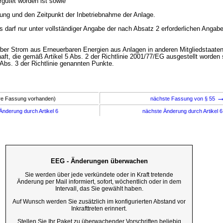
rgütet worden ist sowie
stung und den Zeitpunkt der Inbetriebnahme der Anlage.
s darf nur unter vollständiger Angabe der nach Absatz 2 erforderlichen Angab
ber Strom aus Erneuerbaren Energien aus Anlagen in anderen Mitgliedstaaten
t, die gemäß Artikel 5 Abs. 2 der Richtlinie 2001/77/EG ausgestellt worden s
 Abs. 3 der Richtlinie genannten Punkte.
ere Fassung vorhanden)
nächste Fassung von § 55
Änderung durch Artikel 6
nächste Änderung durch Artikel 
EEG - Änderungen überwachen
Sie werden über jede verkündete oder in Kraft tretende
Änderung per Mail informiert, sofort, wöchentlich oder in dem
Intervall, das Sie gewählt haben.
Auf Wunsch werden Sie zusätzlich im konfigurierten Abstand vor
Inkrafttreten erinnert.
Stellen Sie Ihr Paket zu überwachender Vorschriften beliebig