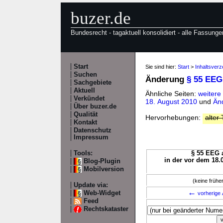
buzer.de
Bundesrecht - tagaktuell konsolidiert - alle Fassunge
Start
Sie sind hier:
Start
>
Inhaltsver
Suchen
Änderung
§ 55 EEG
Sachgebiete
Aktuell
Ähnliche Seiten:
weitere
Verkündet
18. August 2010
und
Än
Über buzer.de
Qualität
Hervorhebungen:
alter 
Kontakt
Datenschutz
Impressum
Tools:
§ 55 EEG a
in der vor dem 18.
Blog-Plugin
Mobilversion
(keine früh
Update via:
←
Web-Widget
vorherige 
Feed
Rechtskataster