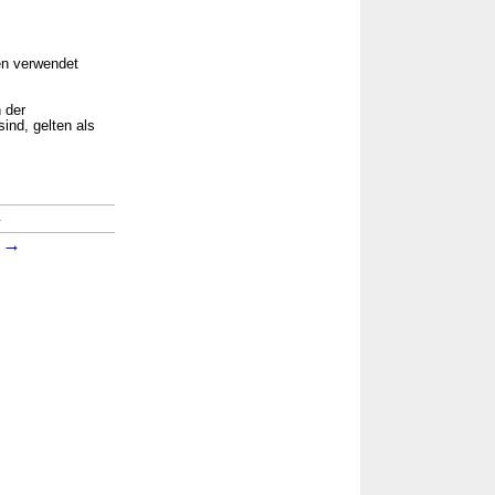
en verwendet
 der
ind, gelten als
→
→
6