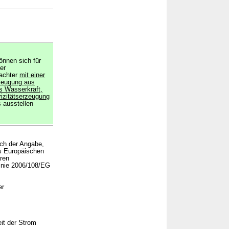
önnen sich für
er
achter
mit einer
rzeugung aus
s Wasserkraft,
rizitätserzeugung
 ausstellen
ich der Angabe,
es Europäischen
ren
linie 2006/108/EG
er
it der Strom