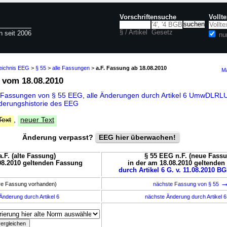
Vorschriftensuche
Vollt
§ / Artikel
Gesetz
n seit 2006
nu
zeichnis EEG
>
§ 55
>
alle Fassungen
>
a.F. Fassung ab 18.08.2010
Ma
vom 18.08.2010
 Fassungen von § 55 EEG
,
alle Änderungen durch Artikel 6 UmwDLR
derungshistorie des EEG
Text
,
neuer Text
Änderung verpasst?
EEG hier überwachen!
.F. (alte Fassung)
§ 55 EEG n.F. (neue Fass
08.2010 geltenden Fassung
in der am 18.08.2010 geltende
durch Artikel 6 G. v. 11.08.2010 BGB
ere Fassung vorhanden)
nächste Fassung von § 55
Änderung durch Artikel 6
nächste Änderung durch Artikel 