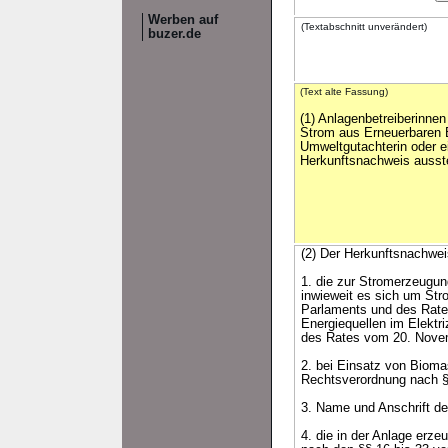
Werben auf
(Textabschnitt unverändert)
buzer.de
(Text alte Fassung)
(1) Anlagenbetreiberinnen
Strom aus Erneuerbaren 
Umweltgutachterin oder 
Herkunftsnachweis ausste
(2) Der Herkunftsnachwe
1. die zur Stromerzeugun
inwieweit es sich um Str
Parlaments und des Rate
Energiequellen im Elektri
des Rates vom 20. Novem
2. bei Einsatz von Bioma
Rechtsverordnung nach § 
3. Name und Anschrift de
4. die in der Anlage erz