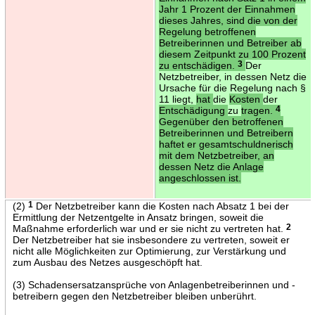
Jahr 1 Prozent der Einnahmen
dieses Jahres, sind die von der
Regelung betroffenen
Betreiberinnen und Betreiber ab
diesem Zeitpunkt zu 100 Prozent
zu entschädigen.
3
Der
Netzbetreiber, in dessen Netz die
Ursache für die Regelung nach §
11 liegt,
hat
die
Kosten
der
Entschädigung
zu
tragen.
4
Gegenüber den betroffenen
Betreiberinnen und Betreibern
haftet er gesamtschuldnerisch
mit dem Netzbetreiber, an
dessen Netz die Anlage
angeschlossen ist.
(2)
1
Der Netzbetreiber kann die Kosten nach Absatz 1 bei der
Ermittlung der Netzentgelte in Ansatz bringen, soweit die
Maßnahme erforderlich war und er sie nicht zu vertreten hat.
2
Der Netzbetreiber hat sie insbesondere zu vertreten, soweit er
nicht alle Möglichkeiten zur Optimierung, zur Verstärkung und
zum Ausbau des Netzes ausgeschöpft hat.
(3) Schadensersatzansprüche von Anlagenbetreiberinnen und -
betreibern gegen den Netzbetreiber bleiben unberührt.