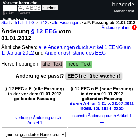
Vorschriftensuche
buzer.de
Normalansicht
§ / Art.
Gesetz
Volltextsuche
Start
>
Inhalt EEG
>
§ 12
>
alle Fassungen
>
a.F. Fassung ab 01.01.2012
Änderungsalarm
Änderung
§ 12 EEG
vom
nur in EEG
01.01.2012
Ähnliche Seiten:
alle Änderungen durch Artikel 1 EENG am
1. Januar 2012
und
Änderungshistorie des EEG
Hervorhebungen:
alter Text
,
neuer Text
Änderung verpasst?
EEG hier überwachen!
§ 12 EEG a.F. (alte Fassung)
§ 12 EEG n.F. (neue Fassung)
in der vor dem 01.01.2012
in der am 01.01.2012
geltenden Fassung
geltenden Fassung
durch Artikel 1 G. v. 28.07.2011
BGBl. I S. 1634, 2255
←
nächste Änderung durch Artikel 1
vorherige Änderung durch
→
Artikel 1