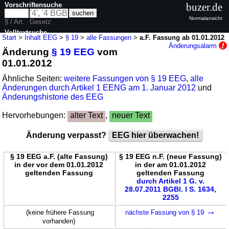
Vorschriftensuche
buzer.de
Normalansicht
§ / Art.
Gesetz
Volltextsuche
Start
>
Inhalt EEG
>
§ 19
>
alle Fassungen
>
a.F. Fassung ab 01.01.2012
Änderungsalarm
Änderung
§ 19 EEG
vom
nur in EEG
01.01.2012
Ähnliche Seiten:
weitere Fassungen von § 19 EEG
,
alle
Änderungen durch Artikel 1 EENG am 1. Januar 2012
und
Änderungshistorie des EEG
Hervorhebungen:
alter Text
,
neuer Text
Änderung verpasst?
EEG hier überwachen!
§ 19 EEG a.F. (alte Fassung)
§ 19 EEG n.F. (neue Fassung)
in der vor dem 01.01.2012
in der am 01.01.2012
geltenden Fassung
geltenden Fassung
durch Artikel 1 G. v.
28.07.2011 BGBl. I S. 1634,
2255
→
(keine frühere Fassung
nächste Fassung von § 19
vorhanden)