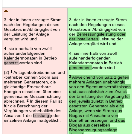
3. der in ihnen erzeugte Strom
3. der in ihnen erzeugte Strom
nach den Regelungen dieses
nach den Regelungen dieses
Gesetzes in Abhängigkeit von
Gesetzes in Abhängigkeit von
der Leistung der Anlage
der
Bemessungsleistung oder
vergütet wird und
der installierten
Leistung der
Anlage vergütet wird und
4. sie innerhalb von zwölf
aufeinanderfolgenden
4. sie innerhalb von zwölf
Kalendermonaten in Betrieb
aufeinanderfolgenden
gesetzt
worden sind.
Kalendermonaten in Betrieb
genommen
worden sind.
(2)
1
Anlagenbetreiberinnen und
-betreiber können Strom aus
2
Abweichend von Satz 1 gelten
mehreren Generatoren, die
mehrere Anlagen unabhängig
gleichartige Erneuerbare
von den Eigentumsverhältnissen
Energien einsetzen, über eine
und ausschließlich zum Zweck
gemeinsame Messeinrichtung
der Ermittlung der Vergütung für
abrechnen.
2
In diesem Fall ist
den jeweils zuletzt in Betrieb
für die Berechnung der
gesetzten Generator als eine
Vergütungen vorbehaltlich des
Anlage, wenn sie Strom aus
Absatzes 1 die
Leistung
jeder
Biogas mit Ausnahme von
einzelnen Anlage maßgeblich.
Biomethan erzeugen und das
Biogas aus derselben
Biogaserzeugungsanlage