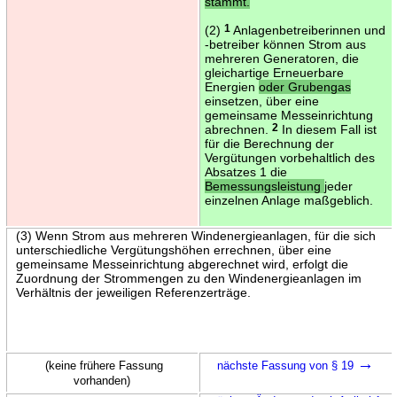
stammt.
(2)
1
Anlagenbetreiberinnen und
-betreiber können Strom aus
mehreren Generatoren, die
gleichartige Erneuerbare
Energien
oder Grubengas
einsetzen, über eine
gemeinsame Messeinrichtung
abrechnen.
2
In diesem Fall ist
für die Berechnung der
Vergütungen vorbehaltlich des
Absatzes 1 die
Bemessungsleistung
jeder
einzelnen Anlage maßgeblich.
(3) Wenn Strom aus mehreren Windenergieanlagen, für die sich
unterschiedliche Vergütungshöhen errechnen, über eine
gemeinsame Messeinrichtung abgerechnet wird, erfolgt die
Zuordnung der Strommengen zu den Windenergieanlagen im
Verhältnis der jeweiligen Referenzerträge.
→
(keine frühere Fassung
nächste Fassung von § 19
vorhanden)