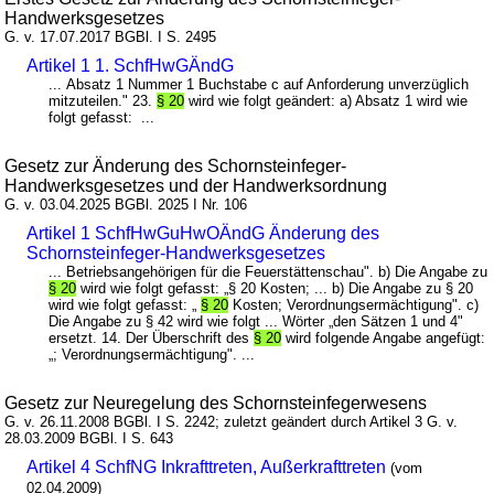
Handwerksgesetzes
G. v. 17.07.2017 BGBl. I S. 2495
Artikel 1 1. SchfHwGÄndG
... Absatz 1 Nummer 1 Buchstabe c auf Anforderung unverzüglich
mitzuteilen." 23.
§ 20
wird wie folgt geändert: a) Absatz 1 wird wie
folgt gefasst: ...
Gesetz zur Änderung des Schornsteinfeger-
Handwerksgesetzes und der Handwerksordnung
G. v. 03.04.2025 BGBl. 2025 I Nr. 106
Artikel 1 SchfHwGuHwOÄndG Änderung des
Schornsteinfeger-Handwerksgesetzes
... Betriebsangehörigen für die Feuerstättenschau". b) Die Angabe zu
§ 20
wird wie folgt gefasst: „§ 20 Kosten; ... b) Die Angabe zu § 20
wird wie folgt gefasst: „
§ 20
Kosten; Verordnungsermächtigung". c)
Die Angabe zu § 42 wird wie folgt ... Wörter „den Sätzen 1 und 4"
ersetzt. 14. Der Überschrift des
§ 20
wird folgende Angabe angefügt:
„; Verordnungsermächtigung". ...
Gesetz zur Neuregelung des Schornsteinfegerwesens
G. v. 26.11.2008 BGBl. I S. 2242; zuletzt geändert durch Artikel 3 G. v.
28.03.2009 BGBl. I S. 643
Artikel 4 SchfNG Inkrafttreten, Außerkrafttreten
(vom
02.04.2009)