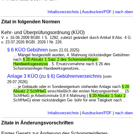
Inhaltsverzeichnis
|
Ausdrucken/PDF
|
nach oben
Zitat in folgenden Normen
Kehr- und Überprüfungsordnung (KÜO)
V. v. 16.06.2009 BGBl. I S. 1292; zuletzt geändert durch Artikel 8 Abs. 4 G.
v. 23.07.2026 BGBl. 2026 I Nr. 226
§ 6 KÜO Gebühren
(vom 21.01.2025)
... Mängel festgestellt wurden, 4. Mahnung rückständiger Gebühren
nach
§ 20 Absatz 1 Satz 2 des Schornsteinfeger-
Handwerksgesetzes
, 5. Ersatzvornahme nach § 26 des
Schornsteinfeger-Handwerksgesetzes, ...
Anlage 3 KÜO (zu § 6) Gebührenverzeichnis
(vom
29.07.2026)
... je Gebäude oder in Sondereigentum stehender Anlage nach
§ 20
Absatz 2 SchfHwG
einschließlich der ersten Nutzungseinheit ... 15
SchfHwG je Arbeitsminute 0,8 4 Mahnung (
§ 20 Absatz 1 Satz 2
SchfHwG) einer rückständigen Ge- bühr für eine Tätigkeit nach ...
Inhaltsverzeichnis
|
Ausdrucken/PDF
|
nach oben
Zitate in Änderungsvorschriften
Erstes Gesetz zur Änderung des Schornsteinfeger-