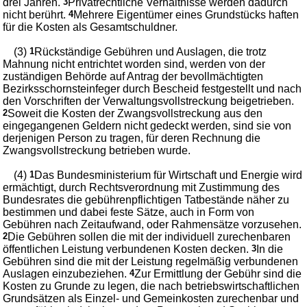
drei Jahren.
3
Privatrechtliche Verhältnisse werden dadurch
nicht berührt.
4
Mehrere Eigentümer eines Grundstücks haften
für die Kosten als Gesamtschuldner.
(3)
1
Rückständige Gebühren und Auslagen, die trotz
Mahnung nicht entrichtet worden sind, werden von der
zuständigen Behörde auf Antrag der bevollmächtigten
Bezirksschornsteinfeger durch Bescheid festgestellt und nach
den Vorschriften der Verwaltungsvollstreckung beigetrieben.
2
Soweit die Kosten der Zwangsvollstreckung aus den
eingegangenen Geldern nicht gedeckt werden, sind sie von
derjenigen Person zu tragen, für deren Rechnung die
Zwangsvollstreckung betrieben wurde.
(4)
1
Das Bundesministerium für Wirtschaft und Energie wird
ermächtigt, durch Rechtsverordnung mit Zustimmung des
Bundesrates die gebührenpflichtigen Tatbestände näher zu
bestimmen und dabei feste Sätze, auch in Form von
Gebühren nach Zeitaufwand, oder Rahmensätze vorzusehen.
2
Die Gebühren sollen die mit der individuell zurechenbaren
öffentlichen Leistung verbundenen Kosten decken.
3
In die
Gebühren sind die mit der Leistung regelmäßig verbundenen
Auslagen einzubeziehen.
4
Zur Ermittlung der Gebühr sind die
Kosten zu Grunde zu legen, die nach betriebswirtschaftlichen
Grundsätzen als Einzel- und Gemeinkosten zurechenbar und