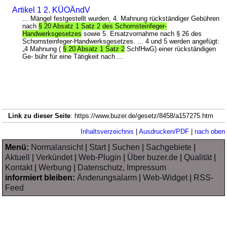
Artikel 1 2. KÜOÄndV
... Mängel festgestellt wurden, 4. Mahnung rückständiger Gebühren
nach
§ 20 Absatz 1 Satz 2 des Schornsteinfeger-
Handwerksgesetzes
sowie 5. Ersatzvornahme nach § 26 des
Schornsteinfeger-Handwerksgesetzes. ... 4 und 5 werden angefügt:
„4 Mahnung (
§ 20 Absatz 1 Satz 2
SchfHwG) einer rückständigen
Ge- bühr für eine Tätigkeit nach ...
Link zu dieser Seite
: https://www.buzer.de/gesetz/8458/a157275.htm
Inhaltsverzeichnis
|
Ausdrucken/PDF
|
nach oben
Menü:
Normalansicht
|
Start
|
Suchen
|
Sachgebiete
|
Aktuell
|
Verkündet
|
Web-Plugin
|
Über buzer.de
|
Qualität
|
Kontakt
|
Werbung
|
Datenschutz, Impressum
informiert bleiben:
Änderungsalarm
|
Web-Widget
|
RSS-
Feed