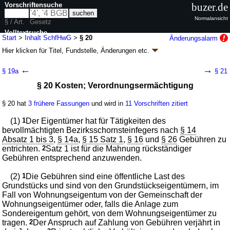
Vorschriftensuche
buzer.de
Normalansicht
§ / Art.
Gesetz
Volltextsuche
Start
>
Inhalt SchfHwG
>
§ 20
Änderungsalarm
Hier klicken für
Titel, Fundstelle, Änderungen
etc.
nur in SchfHwG
§ 20 - Schornsteinfeger-Handwerksgesetz
←
→
§ 19a
§ 21
(SchfHwG)
§ 20 Kosten; Verordnungsermächtigung
Artikel 1 G. v. 26.11.2008
BGBl. I S. 2242
(
Nr. 54
); zuletzt geändert durch
Artikel 8
Abs. 5 G. v. 23.07.2026
BGBl. 2026 I Nr. 226
§ 20 hat
3 frühere Fassungen
und wird in
11 Vorschriften zitiert
Geltung ab 29.11.2008, abweichend siehe
Artikel 4
; FNA: 7111-5
Schornsteinfeger
(1)
1
Der Eigentümer hat für Tätigkeiten des
15 weitere Fassungen
|
Drucksachen / Entwurf / Begründung
|
bevollmächtigten Bezirksschornsteinfegers nach
§ 14
wird in 41 Vorschriften zitiert
Absatz 1 bis 3
,
§ 14a
,
§ 15 Satz 1
,
§ 16
und
§ 26
Gebühren zu
entrichten.
2
Satz 1 ist für die Mahnung rückständiger
Teil 1 Berufsrecht
Gebühren entsprechend anzuwenden.
Kapitel 3 Aufgaben, Befugnisse und Pflichten der
bevollmächtigten Bezirksschornsteinfeger
(2)
1
Die Gebühren sind eine öffentliche Last des
Grundstücks und sind von den Grundstückseigentümern, im
Fall von Wohnungseigentum von der Gemeinschaft der
Wohnungseigentümer oder, falls die Anlage zum
Sondereigentum gehört, von dem Wohnungseigentümer zu
tragen.
2
Der Anspruch auf Zahlung von Gebühren verjährt in