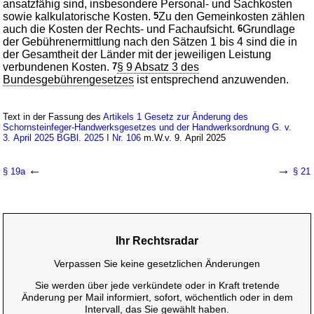
ansatzfähig sind, insbesondere Personal- und Sachkosten
sowie kalkulatorische Kosten.
5
Zu den Gemeinkosten zählen
auch die Kosten der Rechts- und Fachaufsicht.
6
Grundlage
der Gebührenermittlung nach den Sätzen 1 bis 4 sind die in
der Gesamtheit der Länder mit der jeweiligen Leistung
verbundenen Kosten.
7
§ 9 Absatz 3 des
Bundesgebührengesetzes
ist entsprechend anzuwenden.
Text in der Fassung des
Artikels 1 Gesetz zur Änderung des
Schornsteinfeger-Handwerksgesetzes und der Handwerksordnung G. v.
3. April 2025 BGBl. 2025 I Nr. 106
m.W.v. 9. April 2025
←
→
§ 19a
§ 21
Ihr Rechtsradar
Verpassen Sie keine gesetzlichen Änderungen
Sie werden über jede verkündete oder in Kraft tretende
Änderung per Mail informiert, sofort, wöchentlich oder in dem
Intervall, das Sie gewählt haben.