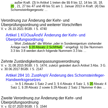
... außer Kraft. (3) In Artikel 1 treten die §§ 8 bis 12, 14 bis 16, 18,
20
, 21, 27 bis 47 und 49 bis 51 am 1. Januar 2013 in Kraft. (4) Das
Schornsteinfegergesetz ...
Verordnung zur Änderung der Kehr- und
Überprüfungsordnung und weiterer Vorschriften
V. v. 26.10.2021 BGBl. I S. 4740
Artikel 1 KÜOuaÄndV Änderung der Kehr- und
Überprüfungsordnung
... Wort „Gebäude" die Wörter „oder in Sondereigentum stehender
Anlage nach
§ 20 Absatz 2 SchfHwG
" eingefügt. b) Die Nummern
3.3 bis 3.8 werden durch folgende Nummern 3.3 bis ...
Zehnte Zuständigkeitsanpassungsverordnung
V. v. 31.08.2015 BGBl. I S. 1474; zuletzt geändert durch Artikel 3 Abs. 3 G.
v. 30.06.2017 BGBl. I S. 2147
Artikel 284 10. ZustAnpV Änderung des Schornsteinfeger-
Handwerksgesetzes
... In § 1 Absatz 1 Satz 2 und 3, § 4 Absatz 4 Satz 1, §
20
Absatz 4
Satz 1, § 28 Absatz 2 sowie § 29 Absatz 2 Satz 2 Nummer 4 des ...
Zweite Verordnung zur Änderung der Kehr- und
Überprüfungsordnung
V. v. 02.07.2020 BGBl. I S. 1544