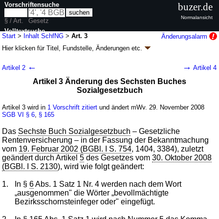
Vorschriftensuche
buzer.de
Normalansicht
§ / Art.
Gesetz
Volltextsuche
Start
>
Inhalt SchfNG
>
Art. 3
Änderungsalarm
Hier klicken für
Titel, Fundstelle, Änderungen
etc.
nur in SchfNG
Artikel 3 - Gesetz zur Neuregelung des
←
→
Artikel 2
Artikel 4
Schornsteinfegerwesens (SchfNG
k.a.Abk.
)
Artikel 3 Änderung des Sechsten Buches
G. v. 26.11.2008
BGBl. I S. 2242
(
Nr. 54
); zuletzt geändert durch
Artikel 3
Sozialgesetzbuch
G. v. 28.03.2009
BGBl. I S. 643
Geltung ab 29.11.2008, abweichend siehe
Artikel 4
Artikel 3 wird in
1 Vorschrift zitiert
und ändert mWv. 29. November 2008
6 Änderungen
|
Drucksachen / Entwurf / Begründung
|
SGB VI
§ 6
,
§ 165
wird in 28 Vorschriften zitiert
Das
Sechste Buch Sozialgesetzbuch
– Gesetzliche
Rentenversicherung – in der Fassung der Bekanntmachung
vom
19. Februar 2002 (BGBl. I S. 754
, 1404, 3384), zuletzt
geändert durch Artikel
5
des Gesetzes vom
30. Oktober 2008
(BGBl. I S. 2130
), wird wie folgt geändert:
1.
In §
6
Abs. 1 Satz 1 Nr. 4 werden nach dem Wort
„ausgenommen" die Wörter „bevollmächtigte
Bezirksschornsteinfeger oder" eingefügt.