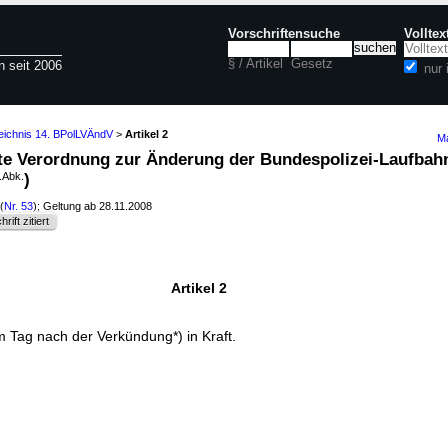
Vorschriftensuche
Vollte
§ / Artikel
Gesetz
n seit 2006
nur
zeichnis 14. BPolLVÄndV
>
Artikel 2
Ma
hnte Verordnung zur Änderung der Bundespolizei-Laufba
.Abk.
)
(
Nr. 53
); Geltung ab 28.11.2008
rift zitiert
Artikel 2
m Tag nach der Verkündung*) in Kraft.