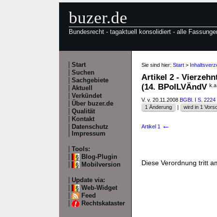
buzer.de
Bundesrecht - tagaktuell konsolidiert - alle Fassunge
Start
Sie sind hier:
Start
>
Inhaltsver
Suchen
Artikel 2 - Vierze
Sachgebiete
(14. BPolLVÄndV
k.a
Aktuell
Verkündet
V. v. 20.11.2008
BGBl. I S. 2224
Über buzer.de
1 Änderung
|
wird in 1 Vorsch
Qualität
Kontakt
←
Datenschutz
Artikel 1
Impressum
Tools:
Blog-Plugin
Diese Verordnung tritt a
Mobilversion
Update via:
Web-Widget
Feed
Rechtskataster