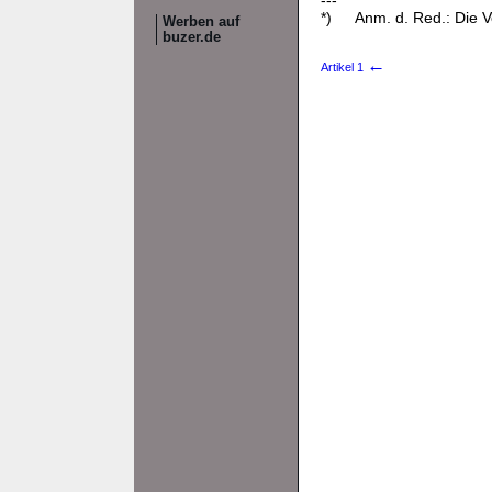
---
*)
Anm. d. Red.: Die 
Werben auf
buzer.de
←
Artikel 1