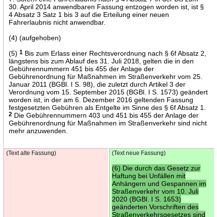
30. April 2014 anwendbaren Fassung entzogen worden ist, ist §
4 Absatz 3 Satz 1 bis 3 auf die Erteilung einer neuen
Fahrerlaubnis nicht anwendbar.
(4) (aufgehoben)
(5)
1
Bis zum Erlass einer Rechtsverordnung nach § 6f Absatz 2,
längstens bis zum Ablauf des 31. Juli 2018, gelten die in den
Gebührennummern 451 bis 455 der Anlage der
Gebührenordnung für Maßnahmen im Straßenverkehr vom 25.
Januar 2011 (BGBl. I S. 98), die zuletzt durch Artikel 3 der
Verordnung vom 15. September 2015 (BGBl. I S. 1573) geändert
worden ist, in der am 6. Dezember 2016 geltenden Fassung
festgesetzten Gebühren als Entgelte im Sinne des § 6f Absatz 1.
2
Die Gebührennummern 403 und 451 bis 455 der Anlage der
Gebührenordnung für Maßnahmen im Straßenverkehr sind nicht
mehr anzuwenden.
(Text alte Fassung)
(Text neue Fassung)
(6) Die durch das Gesetz zur
Haftung bei Unfällen mit
Anhängern und Gespannen im
Straßenverkehr vom 10. Juli
2020 (BGBl. I S. 1653)
geänderten Vorschriften des
Straßenverkehrsgesetzes sind