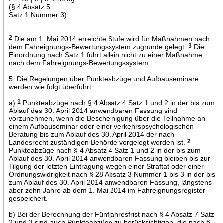
(§ 4 Absatz 5
Satz 1 Nummer 3).
2
Die am 1. Mai 2014 erreichte Stufe wird für Maßnahmen nach
dem Fahreignungs-Bewertungssystem zugrunde gelegt.
3
Die
Einordnung nach Satz 1 führt allein nicht zu einer Maßnahme
nach dem Fahreignungs-Bewertungssystem.
5. Die Regelungen über Punkteabzüge und Aufbauseminare
werden wie folgt überführt:
a)
1
Punkteabzüge nach § 4 Absatz 4 Satz 1 und 2 in der bis zum
Ablauf des 30. April 2014 anwendbaren Fassung sind
vorzunehmen, wenn die Bescheinigung über die Teilnahme an
einem Aufbauseminar oder einer verkehrspsychologischen
Beratung bis zum Ablauf des 30. April 2014 der nach
Landesrecht zuständigen Behörde vorgelegt worden ist.
2
Punkteabzüge nach § 4 Absatz 4 Satz 1 und 2 in der bis zum
Ablauf des 30. April 2014 anwendbaren Fassung bleiben bis zur
Tilgung der letzten Eintragung wegen einer Straftat oder einer
Ordnungswidrigkeit nach § 28 Absatz 3 Nummer 1 bis 3 in der bis
zum Ablauf des 30. April 2014 anwendbaren Fassung, längstens
aber zehn Jahre ab dem 1. Mai 2014 im Fahreignungsregister
gespeichert.
b) Bei der Berechnung der Fünfjahresfrist nach § 4 Absatz 7 Satz
2 und 3 sind auch Punkteabzüge zu berücksichtigen, die nach §