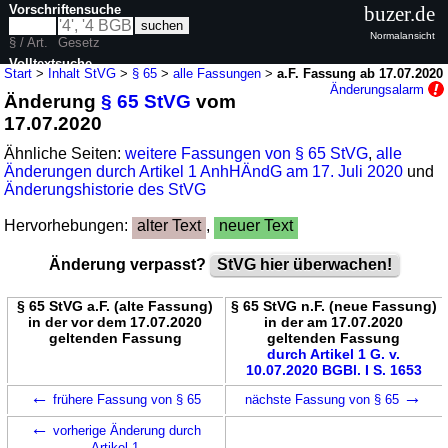
Vorschriftensuche
buzer.de
Normalansicht
§ / Art.
Gesetz
Volltextsuche
Start
>
Inhalt StVG
>
§ 65
>
alle Fassungen
>
a.F. Fassung ab 17.07.2020
Änderungsalarm
Änderung
§ 65 StVG
vom
nur in StVG
17.07.2020
Ähnliche Seiten:
weitere Fassungen von § 65 StVG
,
alle
Änderungen durch Artikel 1 AnhHÄndG am 17. Juli 2020
und
Änderungshistorie des StVG
Hervorhebungen:
alter Text
,
neuer Text
Änderung verpasst?
StVG hier überwachen!
§ 65 StVG a.F. (alte Fassung)
§ 65 StVG n.F. (neue Fassung)
in der vor dem 17.07.2020
in der am 17.07.2020
geltenden Fassung
geltenden Fassung
durch Artikel 1 G. v.
10.07.2020 BGBl. I S. 1653
←
→
frühere Fassung von § 65
nächste Fassung von § 65
←
vorherige Änderung durch
Artikel 1