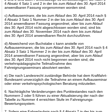
4 Absatz 4 Satz 1 und 2 in der bis zum Ablauf des 30. April 2014
anwendbaren Fassung vorgenommen worden sind.
c) Aufbauseminare, die bis zum Ablauf des 30. April 2014 nach §
4 Absatz 3 Satz 1 Nummer 2 in der bis zum Ablauf des 30. April
2014 anwendbaren Fassung angeordnet, aber bis zum Ablauf
des 30. April 2014 nicht abgeschlossen worden sind, sind bis
zum Ablauf des 30. November 2014 nach dem bis zum Ablauf
des 30. April 2014 anwendbaren Recht durchzuführen.
d) Abweichend von Buchstabe c kann anstelle von
Aufbauseminaren, die bis zum Ablauf des 30. April 2014 nach § 4
Absatz 3 Satz 1 Nummer 2 in der bis zum Ablauf des 30. April
2014 anwendbaren Fassung angeordnet, aber bis zum Ablauf
des 30. April 2014 noch nicht begonnen worden sind, die
verkehrspädagogische Teilmaßnahme des
Fahreignungsseminars absolviert werden.
e) Die nach Landesrecht zuständige Behörde hat dem Kraftfahrt-
Bundesamt unverzüglich die Teilnahme an einem Aufbauseminar
oder einer verkehrspsychologischen Beratung mitzuteilen.
6. Nachträgliche Veränderungen des Punktestandes nach den
Nummern 2 oder 5 führen zu einer Aktualisierung der nach der
Tabelle zu Nummer 4 erreichten Stufe im Fahreignungs-
Bewertungssystem.
7. Sofern eine Fahrerlaubnis nach § 4 Absatz 7 in der bis zum