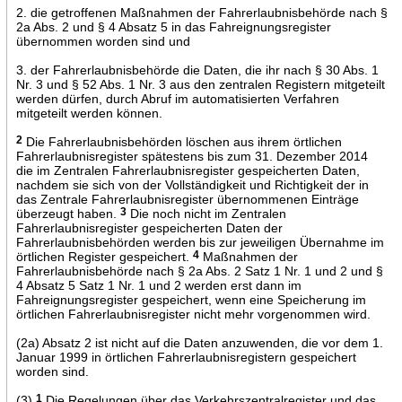
2. die getroffenen Maßnahmen der Fahrerlaubnisbehörde nach §
2a Abs. 2 und § 4 Absatz 5 in das Fahreignungsregister
übernommen worden sind und
3. der Fahrerlaubnisbehörde die Daten, die ihr nach § 30 Abs. 1
Nr. 3 und § 52 Abs. 1 Nr. 3 aus den zentralen Registern mitgeteilt
werden dürfen, durch Abruf im automatisierten Verfahren
mitgeteilt werden können.
2
Die Fahrerlaubnisbehörden löschen aus ihrem örtlichen
Fahrerlaubnisregister spätestens bis zum 31. Dezember 2014
die im Zentralen Fahrerlaubnisregister gespeicherten Daten,
nachdem sie sich von der Vollständigkeit und Richtigkeit der in
das Zentrale Fahrerlaubnisregister übernommenen Einträge
überzeugt haben.
3
Die noch nicht im Zentralen
Fahrerlaubnisregister gespeicherten Daten der
Fahrerlaubnisbehörden werden bis zur jeweiligen Übernahme im
örtlichen Register gespeichert.
4
Maßnahmen der
Fahrerlaubnisbehörde nach § 2a Abs. 2 Satz 1 Nr. 1 und 2 und §
4 Absatz 5 Satz 1 Nr. 1 und 2 werden erst dann im
Fahreignungsregister gespeichert, wenn eine Speicherung im
örtlichen Fahrerlaubnisregister nicht mehr vorgenommen wird.
(2a) Absatz 2 ist nicht auf die Daten anzuwenden, die vor dem 1.
Januar 1999 in örtlichen Fahrerlaubnisregistern gespeichert
worden sind.
(3)
1
Die Regelungen über das Verkehrszentralregister und das