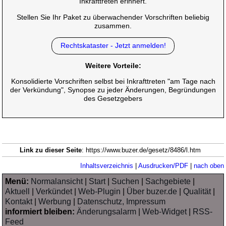
Inkrafttreten erinnert.
Stellen Sie Ihr Paket zu überwachender Vorschriften beliebig
zusammen.
Rechtskataster - Jetzt anmelden!
Weitere Vorteile:
Konsolidierte Vorschriften selbst bei Inkrafttreten "am Tage nach
der Verkündung", Synopse zu jeder Änderungen, Begründungen
des Gesetzgebers
Link zu dieser Seite
: https://www.buzer.de/gesetz/8486/l.htm
Inhaltsverzeichnis
|
Ausdrucken/PDF
|
nach oben
Menü:
Normalansicht
|
Start
|
Suchen
|
Sachgebiete
|
Aktuell
|
Verkündet
|
Web-Plugin
|
Über buzer.de
|
Qualität
|
Kontakt
|
Werbung
|
Datenschutz, Impressum
informiert bleiben:
Änderungsalarm
|
Web-Widget
|
RSS-
Feed