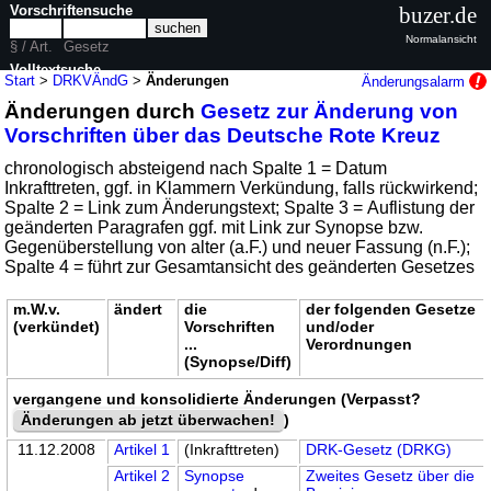
Vorschriftensuche
buzer.de
Normalansicht
§ / Art.
Gesetz
Volltextsuche
Start
>
DRKVÄndG
>
Änderungen
Änderungsalarm
Änderungen durch
Gesetz zur Änderung von
nur in DRKVÄndG
Vorschriften über das Deutsche Rote Kreuz
chronologisch absteigend nach Spalte 1 = Datum
Inkrafttreten, ggf. in Klammern Verkündung, falls rückwirkend;
Spalte 2 = Link zum Änderungstext; Spalte 3 = Auflistung der
geänderten Paragrafen ggf. mit Link zur Synopse bzw.
Gegenüberstellung von alter (a.F.) und neuer Fassung (n.F.);
Spalte 4 = führt zur Gesamtansicht des geänderten Gesetzes
m.W.v.
ändert
die
der folgenden Gesetze
(verkündet)
Vorschriften
und/oder
...
Verordnungen
(Synopse/Diff)
vergangene und konsolidierte Änderungen (Verpasst?
Änderungen ab jetzt überwachen!
)
11.12.2008
Artikel 1
(Inkrafttreten)
DRK-Gesetz (DRKG)
Artikel 2
Synopse
Zweites Gesetz über die