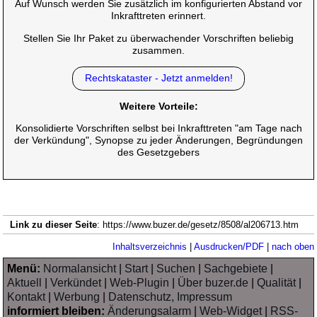
Auf Wunsch werden Sie zusätzlich im konfigurierten Abstand vor
Inkrafttreten erinnert.
Stellen Sie Ihr Paket zu überwachender Vorschriften beliebig
zusammen.
Rechtskataster - Jetzt anmelden!
Weitere Vorteile:
Konsolidierte Vorschriften selbst bei Inkrafttreten "am Tage nach
der Verkündung", Synopse zu jeder Änderungen, Begründungen
des Gesetzgebers
Link zu dieser Seite
: https://www.buzer.de/gesetz/8508/al206713.htm
Inhaltsverzeichnis
|
Ausdrucken/PDF
|
nach oben
Menü:
Normalansicht
|
Start
|
Suchen
|
Sachgebiete
|
Aktuell
|
Verkündet
|
Web-Plugin
|
Über buzer.de
|
Qualität
|
Kontakt
|
Werbung
|
Datenschutz, Impressum
informiert bleiben:
Änderungsalarm
|
Web-Widget
|
RSS-