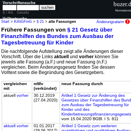
Vorschriftensuche
buzer.
Normalansi
§ / Art.
Gesetz
Volltextsuche
Start
>
KiföGFinG
>
§ 21
>
alte Fassungen
Änderungsalarm
Frühere Fassungen von
§ 21 Gesetz über
nur in KiföGFinG
Finanzhilfen des Bundes zum Ausbau der
Tagesbetreuung für Kinder
Die nachfolgende Aufstellung zeigt alle Änderungen dieser
Vorschrift. Über die Links
aktuell
und
vorher
können Sie
jeweils alte Fassung (a.F.) und neue Fassung (n.F.)
vergleichen. Beim Änderungsgesetz finden Sie dessen
Volltext sowie die Begründung des Gesetzgebers.
vergleichen
mWv
neue Fassung durch
mit
(verkündet)
aktuell
vorher
30.12.2019
Artikel 1 Gesetz zur Änderung des
(27.04.2020)
Gesetzes über Finanzhilfen des Bun
zum Ausbau der Tagesbetreuung für
Kinder und des
Kinderbetreuungsfinanzierungsgeset
vom 15.04.2020 BGBl. I S. 811
aktuell
vorher
01.01.2017
Artikel 1 Gesetz zum weiteren
(29.06.2017)
quantitativen und qualitativen Ausbau