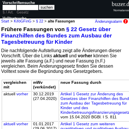
Vorschriftensuche
buzer.
Normalansi
§ / Art.
Gesetz
Volltextsuche
Start
>
KiföGFinG
>
§ 22
>
alte Fassungen
Änderungsalarm
Frühere Fassungen von
§ 22 Gesetz über
nur in KiföGFinG
Finanzhilfen des Bundes zum Ausbau der
Tagesbetreuung für Kinder
Die nachfolgende Aufstellung zeigt alle Änderungen dieser
Vorschrift. Über die Links
aktuell
und
vorher
können Sie
jeweils alte Fassung (a.F.) und neue Fassung (n.F.)
vergleichen. Beim Änderungsgesetz finden Sie dessen
Volltext sowie die Begründung des Gesetzgebers.
vergleichen
mWv
neue Fassung durch
mit
(verkündet)
aktuell
vorher
30.12.2019
Artikel 1 Gesetz zur Änderung des
(27.04.2020)
Gesetzes über Finanzhilfen des Bun
zum Ausbau der Tagesbetreuung für
Kinder und des
Kinderbetreuungsfinanzierungsgeset
vom 15.04.2020 BGBl. I S. 811
aktuell
vorher
01.01.2017
Artikel 1 Gesetz zum weiteren
(29.06.2017)
quantitativen und qualitativen Ausbau