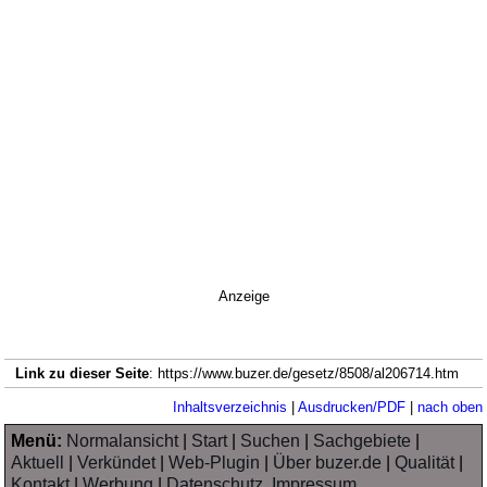
Anzeige
Link zu dieser Seite
: https://www.buzer.de/gesetz/8508/al206714.htm
Inhaltsverzeichnis
|
Ausdrucken/PDF
|
nach oben
Menü:
Normalansicht
|
Start
|
Suchen
|
Sachgebiete
|
Aktuell
|
Verkündet
|
Web-Plugin
|
Über buzer.de
|
Qualität
|
Kontakt
|
Werbung
|
Datenschutz, Impressum