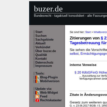
buzer.de
Bundesrecht - tagaktuell konsolidiert - alle Fassunge
Start
Sie sind hier:
Start
>
Inhaltsverz
Suchen
Zitierungen von
§ 2
Sachgebiete
Tagesbetreuung für
Aktuell
Verkündet
Sie sehen die Vorschrifte
Über buzer.de
selbst
,
Ermächtigungsgr
Qualität
Kontakt
Datenschutz
interne Verweise
Impressum
§ 20 KiföGFinG Höhe
Tools:
... Auszahlung zur Ver
Blog-Plugin
Verfügungsrahmen änder
Mobilversion
Update via:
Web-Widget
Zitate in Änderungsvor
Feed
Rechtskataster
Gesetz zum weiteren qua
G. v. 23.06.2017 BGBl. I S. 189