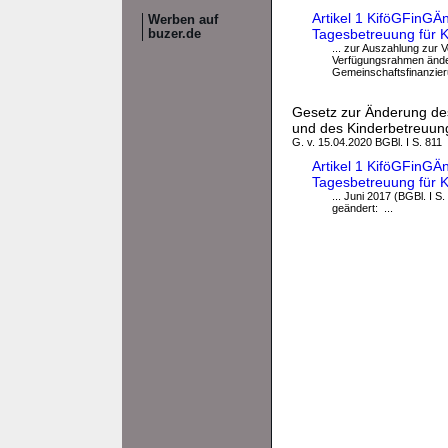
Artikel 1 KiföGFinG
Werben auf
Tagesbetreuung für K
buzer.de
... zur Auszahlung zur
Verfügungsrahmen änder
Gemeinschaftsfinanzieru
Gesetz zur Änderung de
und des Kinderbetreuun
G. v. 15.04.2020 BGBl. I S. 811
Artikel 1 KiföGFinG
Tagesbetreuung für K
... Juni 2017 (BGBl. I S
geändert: ...