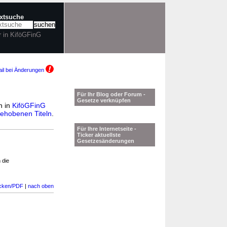
extsuche
r in KiföGFinG
il bei Änderungen
Für Ihr Blog oder Forum -
Gesetze verknüpfen
n in
KiföGFinG
ehobenen Titeln
.
Für Ihre Internetseite -
Ticker aktuellste
Gesetzesänderungen
 die
cken/PDF
|
nach oben