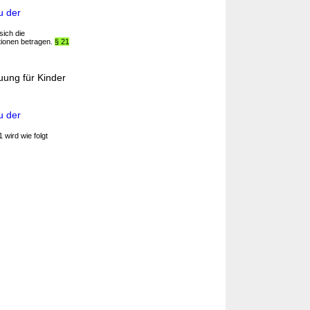
u der
ich die
tionen betragen.
§ 21
ung für Kinder
u der
 wird wie folgt