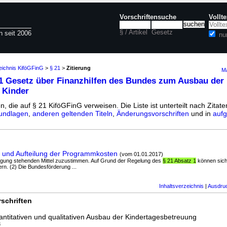
Vorschriftensuche
Vollt
§ / Artikel
Gesetz
n seit 2006
nu
eichnis KiföGFinG
>
§ 21
>
Zitierung
Ma
1 Gesetz über Finanzhilfen des Bundes zum Ausbau der
 Kinder
n, die auf § 21 KiföGFinG verweisen. Die Liste ist unterteilt nach Zitate
undlagen
,
anderen geltenden Titeln
,
Änderungsvorschriften
und in
aufg
 und Aufteilung der Programmkosten
(vom 01.01.2017)
fügung stehenden Mittel zuzustimmen. Auf Grund der Regelung des
§ 21 Absatz 1
können sich
n. (2) Die Bundesförderung ...
Inhaltsverzeichnis
|
Ausdru
schriften
ntitativen und qualitativen Ausbau der Kindertagesbetreuung
3