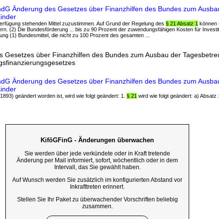
ÄndG Änderung des Gesetzes über Finanzhilfen des Bundes zum Ausba
inder
 Verfügung stehenden Mittel zuzustimmen. Auf Grund der Regelung des
§ 21 Absatz 1
können s
n. (2) Die Bundesförderung ... bis zu 90 Prozent der zuwendungsfähigen Kosten für Investi
ng (1) Bundesmittel, die nicht zu 100 Prozent des gesamten ...
s Gesetzes über Finanzhilfen des Bundes zum Ausbau der Tagesbetreu
gsfinanzierungsgesetzes
ÄndG Änderung des Gesetzes über Finanzhilfen des Bundes zum Ausba
inder
. 1893) geändert worden ist, wird wie folgt geändert: 1.
§ 21
wird wie folgt geändert: a) Absatz 1
KiföGFinG - Änderungen überwachen
Sie werden über jede verkündete oder in Kraft tretende
Änderung per Mail informiert, sofort, wöchentlich oder in dem
Intervall, das Sie gewählt haben.
Auf Wunsch werden Sie zusätzlich im konfigurierten Abstand vor
Inkrafttreten erinnert.
Stellen Sie Ihr Paket zu überwachender Vorschriften beliebig
zusammen.