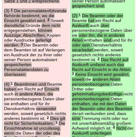
Sätze 1 und 2 entsprechend.
seiner Person automatisiert
gespeichert sind.
(3)
1
Die personalaktenführende
Behörde bestimmt, wo die
(2)
1
Die Beamtin oder der
Einsicht gewährt wird.
2
Soweit
Beamte
hat
ein Recht auf
dienstliche
Gründe
dem nicht
Auskunft
auch
über
entgegenstehen,
können
personenbezogene Daten über
Auszüge, Abschriften,
Kopien
sie
oder ihn, die in anderen
oder Ausdrucke
gefertigt
Akten
enthalten
sind
und für ihr
werden.
3
Der Beamtin oder
oder sein
Dienstverhältnis
dem Beamten ist auf Verlangen
verarbeitet
werden, soweit
ein Ausdruck der zu ihrer oder
gesetzlich nichts anderes
seiner Person automatisiert
bestimmt ist.
2
Das Recht auf
gespeicherten
Auskunft umfasst auch das
Personalaktendaten zu
Recht auf Einsicht in die Akten.
überlassen.
3
Keine Einsicht wird gewährt,
soweit
die
anderen Akten
(4)
1
Beamtinnen und
Beamte
personenbezogene
Daten
haben
ein Recht auf
Einsicht
Dritter oder
auch
in andere Akten, die
geheimhaltungsbedürftige
nicht
personenbezogene Daten über
personenbezogene
Daten
sie enthalten und für ihr
enthalten, die mit den Daten
Dienstverhältnis
verwendet
der Beamtin oder des Beamten
werden, soweit gesetzlich nichts
derart verbunden sind, dass
anderes bestimmt ist.
2
Dies gilt
eine
Trennung nicht oder nur
nicht für Sicherheitsakten.
3
Die
mit unverhältnismäßig großem
Einsichtnahme ist unzulässig,
Aufwand möglich ist.
4
Nicht
der
wenn
die Daten
der oder des
Auskunft unterliegen