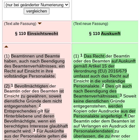
(Text alte Fassung)
(Text neue Fassung)
§ 110
Einsichtsrecht
§ 110
Auskunft
(1)
Beamtinnen und Beamte
(1)
1
Das Recht
der Beamtin
haben, auch nach Beendigung
oder des Beamten
auf Auskunft
des Beamtenverhältnisses, ein
gemäß Artikel 15 der
Recht auf Einsicht in ihre
Verordnung (EU) 2016/679
vollständige Personalakte.
umfasst auch das Recht auf
Einsicht
in die vollständige
(2)
1
Bevollmächtigten
der
Personalakte.
2
Dies
gilt
auch
Beamtin oder des Beamten
ist
nach Beendigung des
Einsicht
zu gewähren, soweit
Beamtenverhältnisses.
3
Soweit
dienstliche Gründe dem nicht
keine dienstlichen
Gründe
entgegenstehen.
2
entgegenstehen,
werden
Entsprechendes
gilt
für
Kopien oder Ausdrucke
aus der
Hinterbliebene und deren
Personalakte angefertigt.
4
Der
Bevollmächtigte, wenn ein
Beamtin oder dem Beamten ist
berechtigtes Interesse glaubhaft
auf Verlangen ein Ausdruck der
gemacht wird.
3
Für Auskünfte
Personalaktendaten
zu
aus der Personalakte gelten die
überlassen, die zu
ihrer oder