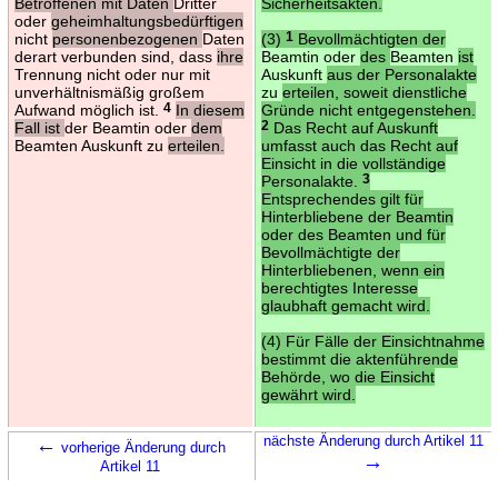
Betroffenen mit Daten
Dritter
Sicherheitsakten.
oder
geheimhaltungsbedürftigen
nicht
personenbezogenen
Daten
(3)
1
Bevollmächtigten der
derart verbunden sind, dass
ihre
Beamtin oder
des
Beamten
ist
Trennung nicht oder nur mit
Auskunft
aus der Personalakte
unverhältnismäßig großem
zu
erteilen, soweit dienstliche
Aufwand möglich ist.
4
In diesem
Gründe nicht entgegenstehen.
Fall ist
der Beamtin oder
dem
2
Das Recht auf Auskunft
Beamten Auskunft zu
erteilen.
umfasst auch das Recht auf
Einsicht in die vollständige
Personalakte.
3
Entsprechendes gilt für
Hinterbliebene der Beamtin
oder des Beamten und für
Bevollmächtigte der
Hinterbliebenen, wenn ein
berechtigtes Interesse
glaubhaft gemacht wird.
(4) Für Fälle der Einsichtnahme
bestimmt die aktenführende
Behörde, wo die Einsicht
gewährt wird.
←
nächste Änderung durch Artikel 11
vorherige Änderung durch
→
Artikel 11