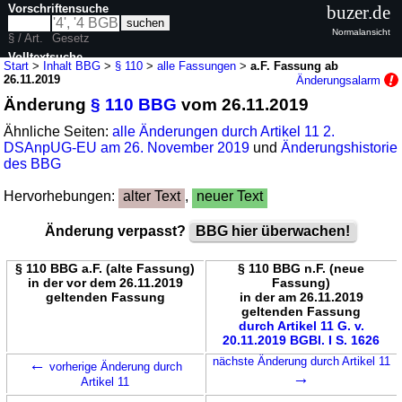
Vorschriftensuche
buzer.de
Normalansicht
§ / Art.
Gesetz
Volltextsuche
Start
>
Inhalt BBG
>
§ 110
>
alle Fassungen
>
a.F. Fassung ab
26.11.2019
Änderungsalarm
nur in BBG
Änderung
§ 110 BBG
vom 26.11.2019
Ähnliche Seiten:
alle Änderungen durch Artikel 11 2.
DSAnpUG-EU am 26. November 2019
und
Änderungshistorie
des BBG
Hervorhebungen:
alter Text
,
neuer Text
Änderung verpasst?
BBG hier überwachen!
§ 110 BBG a.F. (alte Fassung)
§ 110 BBG n.F. (neue
in der vor dem 26.11.2019
Fassung)
geltenden Fassung
in der am 26.11.2019
geltenden Fassung
durch Artikel 11 G. v.
20.11.2019 BGBl. I S. 1626
←
nächste Änderung durch Artikel 11
vorherige Änderung durch
→
Artikel 11