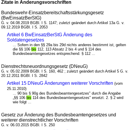
Zitate in Änderungsvorschriften
Bundeswehr-Einsatzbereitschaftsstärkungsgesetz
(BwEinsatzBerStG)
G. v. 04.08.2019 BGBl. I S. 1147; zuletzt geändert durch Artikel 13a G. v.
09.12.2019 BGBl. I S. 2053
Artikel 6 BwEinsatzBerStG Änderung des
Soldatengesetzes
... Sofern in den §§ 29a bis 29d nichts anderes bestimmt ist, gelten
die §§ 106
bis
112, 113 Absatz 2 bis 4 und § 114 des
Bundesbeamtengesetzes entsprechend. § 112 ...
Dienstrechtsneuordnungsgesetz (DNeuG)
G. v. 05.02.2009 BGBl. I S. 160, 462 ; zuletzt geändert durch Artikel 5 G. v.
20.12.2011 BGBl. I S. 2842
Artikel 15 DNeuG Änderungen weiterer Vorschriften
(vom
25.11.2010)
... 90 bis § 90g des Bundesbeamtengesetzes" durch die Angabe
„§§ 106
bis
114 des Bundesbeamtengesetzes" ersetzt. 2. § 2 wird
wie folgt ...
Gesetz zur Änderung des Bundesbeamtengesetzes und
weiterer dienstrechtlicher Vorschriften
G. v. 06.03.2015 BGBl. I S. 250