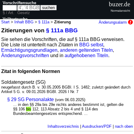
Vorschriftensuche
buzer.de
Normalansicht
§ / Art.
Gesetz
Volltextsuche
Start
>
Inhalt BBG
>
§ 111a
>
Zitierung
Änderungsalarm
Zitierungen von
§ 111a BBG
nur in BBG
Sie sehen die Vorschriften, die auf § 111a BBG verweisen.
Die Liste ist unterteilt nach Zitaten in
BBG selbst
,
Ermächtigungsgrundlagen
,
anderen geltenden Titeln
,
Änderungsvorschriften
und in
aufgehobenen Titeln
.
Zitat in folgenden Normen
Soldatengesetz (SG)
neugefasst durch B. v. 30.05.2005 BGBl. I S. 1482; zuletzt geändert durch
Artikel 5 G. v. 09.01.2026 BGBl. 2026 I Nr. 7
§ 29 SG Personalakte
(vom 06.03.2025)
... in den §§ 29a bis 29e nichts anderes bestimmt ist, gelten die
§§ 106
bis
112, 113 Absatz 2 bis 4 und § 114 des
Bundesbeamtengesetzes entsprechend. ...
Inhaltsverzeichnis
|
Ausdrucken/PDF
|
nach oben