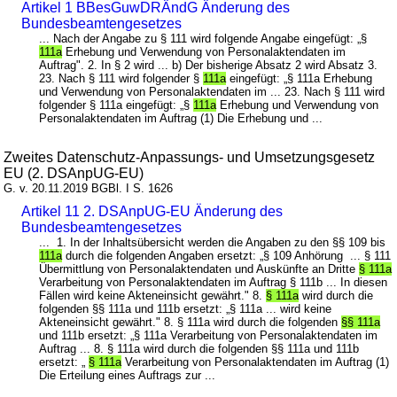
Artikel 1 BBesGuwDRÄndG Änderung des
Bundesbeamtengesetzes
... Nach der Angabe zu § 111 wird folgende Angabe eingefügt: „§
111a
Erhebung und Verwendung von Personalaktendaten im
Auftrag". 2. In § 2 wird ... b) Der bisherige Absatz 2 wird Absatz 3.
23. Nach § 111 wird folgender §
111a
eingefügt: „§ 111a Erhebung
und Verwendung von Personalaktendaten im ... 23. Nach § 111 wird
folgender § 111a eingefügt: „§
111a
Erhebung und Verwendung von
Personalaktendaten im Auftrag (1) Die Erhebung und ...
Zweites Datenschutz-Anpassungs- und Umsetzungsgesetz
EU (2. DSAnpUG-EU)
G. v. 20.11.2019 BGBl. I S. 1626
Artikel 11 2. DSAnpUG-EU Änderung des
Bundesbeamtengesetzes
... 1. In der Inhaltsübersicht werden die Angaben zu den §§ 109 bis
111a
durch die folgenden Angaben ersetzt: „§ 109 Anhörung ... § 111
Übermittlung von Personalaktendaten und Auskünfte an Dritte
§ 111a
Verarbeitung von Personalaktendaten im Auftrag § 111b ... In diesen
Fällen wird keine Akteneinsicht gewährt." 8.
§ 111a
wird durch die
folgenden §§ 111a und 111b ersetzt: „§ 111a ... wird keine
Akteneinsicht gewährt." 8. § 111a wird durch die folgenden
§§ 111a
und 111b ersetzt: „§ 111a Verarbeitung von Personalaktendaten im
Auftrag ... 8. § 111a wird durch die folgenden §§ 111a und 111b
ersetzt: „
§ 111a
Verarbeitung von Personalaktendaten im Auftrag (1)
Die Erteilung eines Auftrags zur ...