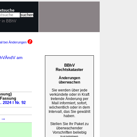
extsuche
r in BBhV
il bei Änderungen
BBhVÄndV am
BBhV
Rechtskataster
Änderungen
überwachen
Sie werden über jede
ssung)
verkündete oder in Kraft
n Fassung
tretende Änderung per
. 2024 I Nr. 92
Mail informiert, sofort,
wöchentlich oder in dem
Intervall, das Sie gewählt
haben.
→
1
Stellen Sie Ihr Paket zu
überwachender
Vorschriften beliebig
zusammen.