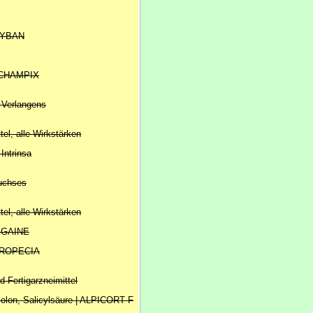
 ZYBAN
| CHAMPIX
 Verlangens
ttel, alle Wirkstärken
Intrinsa
uchses
ttel, alle Wirkstärken
REGAINE
 PROPECIA
d-Fertigarzneimittel
solon, Salicylsäure | ALPICORT F