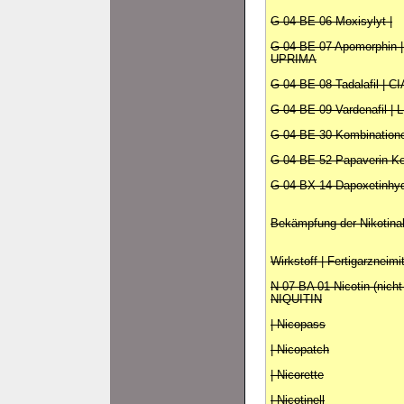
G 04 BE 06 Moxisylyt |
G 04 BE 07 Apomorphin 
UPRIMA
G 04 BE 08 Tadalafil | C
G 04 BE 09 Vardenafil |
G 04 BE 30 Kombinatione
G 04 BE 52 Papaverin Ko
G 04 BX 14 Dapoxetinhydro
Bekämpfung der Nikotina
Wirkstoff | Fertigarzneimi
N 07 BA 01 Nicotin (nicht 
NIQUITIN
| Nicopass
| Nicopatch
| Nicorette
| Nicotinell