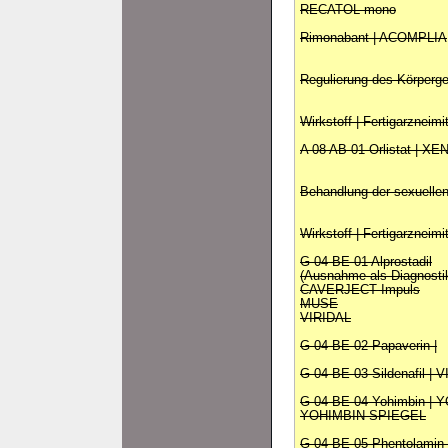
RECATOL mono
Rimonabant | ACOMPLIA
Regulierung des Körperge
Wirkstoff | Fertigarzneimi
A 08 AB 01 Orlistat | XE
Behandlung der sexuellen
Wirkstoff | Fertigarzneimi
G 04 BE 01 Alprostadil
(Ausnahme als Diagnost
CAVERJECT Impuls
MUSE
VIRIDAL
G 04 BE 02 Papaverin |
G 04 BE 03 Sildenafil |
G 04 BE 04 Yohimbin 
YOHIMBIN SPIEGEL
G 04 BE 05 Phentolamin 