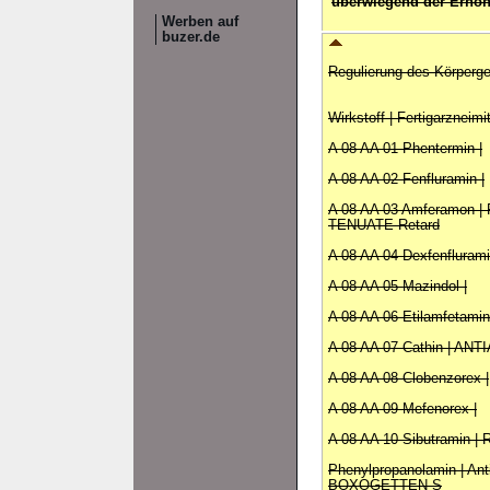
überwiegend der Erhöh
Werben auf
buzer.de
Regulierung des Körperge
Wirkstoff | Fertigarzneimi
A 08 AA 01 Phentermin |
A 08 AA 02 Fenfluramin |
A 08 AA 03 Amferamon 
TENUATE Retard
A 08 AA 04 Dexfenflurami
A 08 AA 05 Mazindol |
A 08 AA 06 Etilamfetamin
A 08 AA 07 Cathin | AN
A 08 AA 08 Clobenzorex |
A 08 AA 09 Mefenorex |
A 08 AA 10 Sibutramin |
Phenylpropanolamin | Ant
BOXOGETTEN S