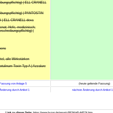
reibungspflichtig) | ELL CRANELL
reibungspflichtig) | PANTOSTIN
ol | ELL CRANELL dexa
enat; Hefe, medizinisch;
erschreibungspflichtig) |
hens
ttel, alle Wirkstärken
otulinum Toxin Typ A | Azzalure
Fassung von Anlage 5
(heute geltende Fassung)
Änderung durch Artikel 1
nächste Änderung durch Artikel 
Link zu dieser Seite
: https://www.buzer.de/gesetz/8634/al0-44574.htm