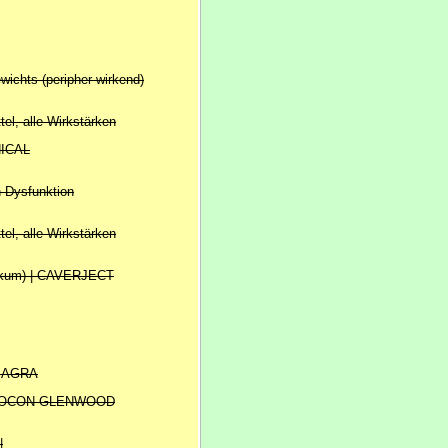
wichts (peripher wirkend)
ttel, alle Wirkstärken
NICAL
 Dysfunktion
ttel, alle Wirkstärken
ikum) | CAVERJECT
 VIAGRA
| YOCON GLENWOOD
|