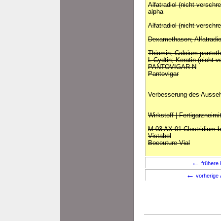
Alfatradiol (nicht versch
alpha
Alfatradiol (nicht versch
Dexamethason; Alfatradi
Thiamin; Calcium pantoth
L-Cydtin; Keratin (nicht v
PANTOVIGAR N
Pantovigar
Verbesserung des Ausse
Wirkstoff | Fertigarzneimi
M 03 AX 01 Clostridium b
Vistabel
Bocouture Vial
←
frühere 
←
vorherige 