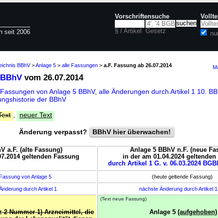
Vorschriftensuche
Vollt
§ / Artikel
Gesetz
n seit 2006
nu
zeichnis BBhV
>
Anlage 5
>
alle Fassungen
>
a.F. Fassung ab 26.07.2014
Ma
 BBhV
vom 26.07.2014
 Fassungen von Anlage 5 BBhV
,
alle Änderungen durch Artikel 1 10. 
ngshistorie der BBhV
Text
,
neuer Text
Änderung verpasst?
BBhV hier überwachen!
V a.F. (alte Fassung)
Anlage 5 BBhV n.F. (neue Fa
07.2014 geltenden Fassung
in der am 01.04.2024 geltende
durch Artikel 1 G. v. 06.03.2024 BGBl
Fassung von Anlage 5
(heute geltende Fassung)
Änderung durch Artikel 1
nächste Änderung durch Artikel 
(Text neue Fassung)
z 2 Nummer 1) Arzneimittel, die
Anlage 5
(aufgehoben)