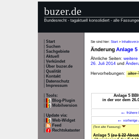
buzer.de
Bundesrecht - tagaktuell konsolidiert - alle Fassunge
Start
Sie sind hier:
Start
>
Inhaltsver
Suchen
Änderung
Anlage 5
Sachgebiete
Aktuell
Ähnliche Seiten:
weitere
Verkündet
26. Juli 2014
und
Änderu
Über buzer.de
Qualität
Hervorhebungen:
alter 
Kontakt
Datenschutz
Impressum
Tools:
Anlage 5 BBh
in der vor dem 26.
Blog-Plugin
Mobilversion
←
frühere 
Update via:
←
Web-Widget
vorherige 
Feed
(Text alte Fassung)
Rechtskataster
Anlage 5
(zu § 22 Absat