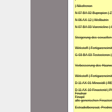
| Nikofrenon
N 07 BA 02 Bupropion |
N 06 AX 12 | Wellbutrin
N 07 BA 03 Varenicline 
Steigerung des sexuellen
Wirkstoff | Fertigarzneimi
G 03 BA 03 Testosteron | 
Verbesserung des Haarw
Wirkstoff | Fertigarzneimi
D 11 AX 01 Minoxidil | 
D 11 AX 10 Finasterid |
Finahair
Finapil
alle generischen Finasteri
Estradiolbenzoat; Predni