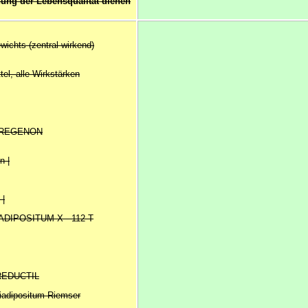
ung der Lebensqualität dienen
wichts (zentral wirkend)
ttel, alle Wirkstärken
| REGENON
n |
 |
TIADIPOSITUM X - 112 T
 REDUCTIL
iadipositum Riemser