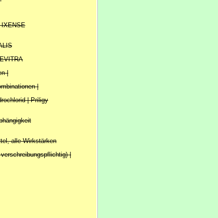
| IXENSE
IALIS
 LEVITRA
n |
mbinationen |
chlorid | Priligy
bhängigkeit
ttel, alle Wirkstärken
verschreibungspflichtig) |