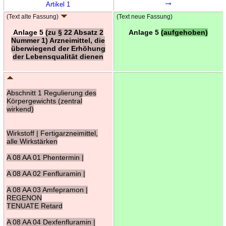
→
Artikel 1
(Text alte Fassung)
(Text neue Fassung)
Anlage 5
(zu § 22 Absatz 2
Anlage 5
(aufgehoben)
Nummer 1) Arzneimittel, die
überwiegend der Erhöhung
der Lebensqualität dienen
Abschnitt 1 Regulierung des
Körpergewichts (zentral
wirkend)
Wirkstoff | Fertigarzneimittel,
alle Wirkstärken
A 08 AA 01 Phentermin |
A 08 AA 02 Fenfluramin |
A 08 AA 03 Amfepramon |
REGENON
TENUATE Retard
A 08 AA 04 Dexfenfluramin |