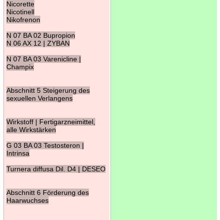
Nicorette
Nicotinell
Nikofrenon
N 07 BA 02 Bupropion
N 06 AX 12 | ZYBAN
N 07 BA 03 Varenicline |
Champix
Abschnitt 5 Steigerung des
sexuellen Verlangens
Wirkstoff | Fertigarzneimittel,
alle Wirkstärken
G 03 BA 03 Testosteron |
Intrinsa
Turnera diffusa Dil. D4 | DESEO
Abschnitt 6 Förderung des
Haarwuchses