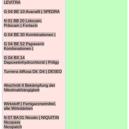
LEVITRA
G 04 BE 10 Avanafil | SPEDRA
N 01 BB 20 Lidocain;
Prilocain | Fortacin
G 04 BE 30 Kombinationen |
G 04 BE 52 Papaverin
Kombinationen |
G 04 BX 14
Dapoxetinhydrochlorid | Priligy
Turnera diffusa Dil. D4 | DESEO
Abschnitt 4 Bekämpfung der
Nikotinabhängigkeit
Wirkstoff | Fertigarzneimittel,
alle Wirkstärken
N 07 BA 01 Nicotin | NIQUITIN
Nicopass
Nicopatch