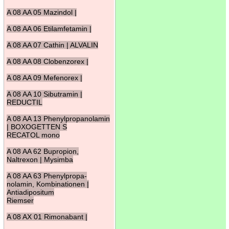
A 08 AA 05 Mazindol |
A 08 AA 06 Etilamfetamin |
A 08 AA 07 Cathin | ALVALIN
A 08 AA 08 Clobenzorex |
A 08 AA 09 Mefenorex |
A 08 AA 10 Sibutramin |
REDUCTIL
A 08 AA 13 Phenylpropanolamin
| BOXOGETTEN S
RECATOL mono
A 08 AA 62 Bupropion,
Naltrexon | Mysimba
A 08 AA 63 Phenylpropa-
nolamin, Kombinationen |
Antiadipositum
Riemser
A 08 AX 01 Rimonabant |