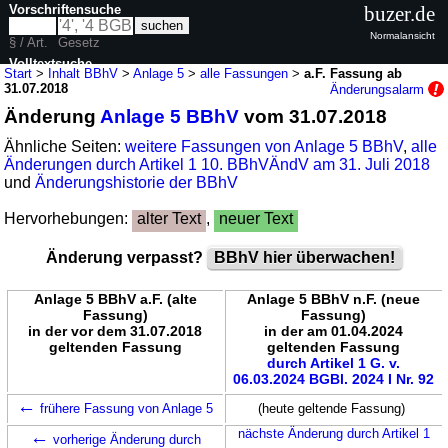
Vorschriftensuche
buzer.de
Normalansicht
§ / Art.
Gesetz
Volltextsuche
Start
>
Inhalt BBhV
>
Anlage 5
>
alle Fassungen
>
a.F. Fassung ab
31.07.2018
Änderungsalarm
nur in BBhV
Änderung
Anlage 5 BBhV
vom 31.07.2018
Ähnliche Seiten:
weitere Fassungen von Anlage 5 BBhV
,
alle
Änderungen durch Artikel 1 10. BBhVÄndV am 31. Juli 2018
und
Änderungshistorie der BBhV
Hervorhebungen:
alter Text
,
neuer Text
Änderung verpasst?
BBhV hier überwachen!
Anlage 5 BBhV a.F. (alte
Anlage 5 BBhV n.F. (neue
Fassung)
Fassung)
in der vor dem 31.07.2018
in der am 01.04.2024
geltenden Fassung
geltenden Fassung
durch Artikel 1 G. v.
06.03.2024 BGBl. 2024 I Nr. 92
←
frühere Fassung von Anlage 5
(heute geltende Fassung)
←
nächste Änderung durch Artikel 1
vorherige Änderung durch