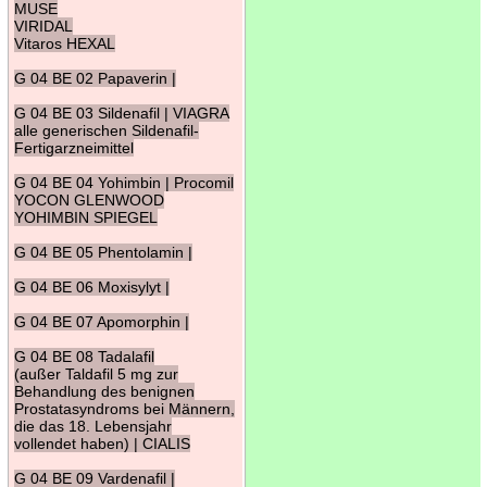
MUSE
VIRIDAL
Vitaros HEXAL
G 04 BE 02 Papaverin |
G 04 BE 03 Sildenafil | VIAGRA
alle generischen Sildenafil-
Fertigarzneimittel
G 04 BE 04 Yohimbin | Procomil
YOCON GLENWOOD
YOHIMBIN SPIEGEL
G 04 BE 05 Phentolamin |
G 04 BE 06 Moxisylyt |
G 04 BE 07 Apomorphin |
G 04 BE 08 Tadalafil
(außer Taldafil 5 mg zur
Behandlung des benignen
Prostatasyndroms bei Männern,
die das 18. Lebensjahr
vollendet haben) | CIALIS
G 04 BE 09 Vardenafil |