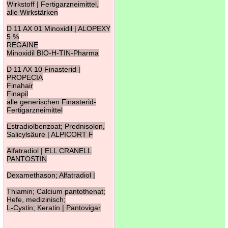
Wirkstoff | Fertigarzneimittel,
alle Wirkstärken
D 11 AX 01 Minoxidil | ALOPEXY
5 %
REGAINE
Minoxidil BIO-H-TIN-Pharma
D 11 AX 10 Finasterid |
PROPECIA
Finahair
Finapil
alle generischen Finasterid-
Fertigarzneimittel
Estradiolbenzoat; Prednisolon,
Salicylsäure | ALPICORT F
Alfatradiol | ELL CRANELL
PANTOSTIN
Dexamethason; Alfatradiol |
Thiamin; Calcium pantothenat;
Hefe, medizinisch;
L-Cystin; Keratin | Pantovigar