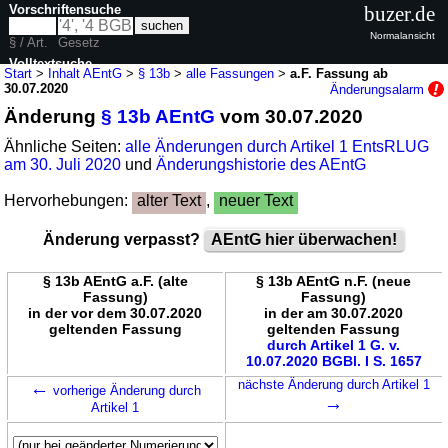
Vorschriftensuche
buzer.de
Normalansicht
§ / Art.
Gesetz
Volltextsuche
Start
>
Inhalt AEntG
>
§ 13b
>
alle Fassungen
>
a.F. Fassung ab
30.07.2020
Änderungsalarm
nur in AEntG
Änderung
§ 13b AEntG
vom 30.07.2020
Ähnliche Seiten:
alle Änderungen durch Artikel 1 EntsRLUG
am 30. Juli 2020
und
Änderungshistorie des AEntG
Hervorhebungen:
alter Text
,
neuer Text
Änderung verpasst?
AEntG hier überwachen!
§ 13b AEntG a.F. (alte
§ 13b AEntG n.F. (neue
Fassung)
Fassung)
in der vor dem 30.07.2020
in der am 30.07.2020
geltenden Fassung
geltenden Fassung
durch Artikel 1 G. v.
10.07.2020 BGBl. I S. 1657
←
nächste Änderung durch Artikel 1
vorherige Änderung durch
→
Artikel 1