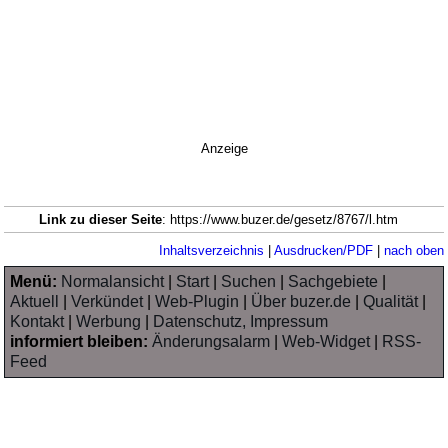
Anzeige
Link zu dieser Seite
: https://www.buzer.de/gesetz/8767/l.htm
Inhaltsverzeichnis
|
Ausdrucken/PDF
|
nach oben
Menü:
Normalansicht
|
Start
|
Suchen
|
Sachgebiete
|
Aktuell
|
Verkündet
|
Web-Plugin
|
Über buzer.de
|
Qualität
|
Kontakt
|
Werbung
|
Datenschutz, Impressum
informiert bleiben:
Änderungsalarm
|
Web-Widget
|
RSS-
Feed