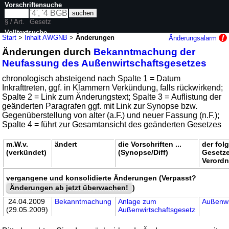
Vorschriftensuche
§ / Art.
Gesetz
Volltextsuche
Start
>
Inhalt AWGNB
>
Änderungen
Änderungsalarm
Änderungen durch
Bekanntmachung der
nur in AWGNB
Neufassung des Außenwirtschaftsgesetzes
chronologisch absteigend nach Spalte 1 = Datum
Inkrafttreten, ggf. in Klammern Verkündung, falls rückwirkend;
Spalte 2 = Link zum Änderungstext; Spalte 3 = Auflistung der
geänderten Paragrafen ggf. mit Link zur Synopse bzw.
Gegenüberstellung von alter (a.F.) und neuer Fassung (n.F.);
Spalte 4 = führt zur Gesamtansicht des geänderten Gesetzes
m.W.v.
ändert
die Vorschriften ...
der fol
(verkündet)
(Synopse/Diff)
Gesetz
Verord
vergangene und konsolidierte Änderungen (Verpasst?
Änderungen ab jetzt überwachen!
)
24.04.2009
Bekanntmachung
Anlage zum
Außenwi
(29.05.2009)
Außenwirtschaftsgesetz