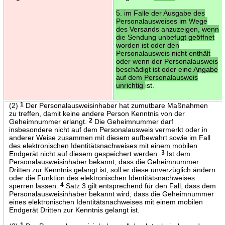
5. im Falle der Ausgabe des
Personalausweises im Wege
des Versands anzuzeigen, wenn
die Sendung unbefugt geöffnet
worden ist oder den
Personalausweis nicht enthält
oder wenn der Personalausweis
beschädigt ist oder eine Angabe
auf dem Personalausweis
unrichtig
ist.
(2)
1
Der Personalausweisinhaber hat zumutbare Maßnahmen
zu treffen, damit keine andere Person Kenntnis von der
Geheimnummer erlangt.
2
Die Geheimnummer darf
insbesondere nicht auf dem Personalausweis vermerkt oder in
anderer Weise zusammen mit diesem aufbewahrt sowie im Fall
des elektronischen Identitätsnachweises mit einem mobilen
Endgerät nicht auf diesem gespeichert werden.
3
Ist dem
Personalausweisinhaber bekannt, dass die Geheimnummer
Dritten zur Kenntnis gelangt ist, soll er diese unverzüglich ändern
oder die Funktion des elektronischen Identitätsnachweises
sperren lassen.
4
Satz 3 gilt entsprechend für den Fall, dass dem
Personalausweisinhaber bekannt wird, dass die Geheimnummer
eines elektronischen Identitätsnachweises mit einem mobilen
Endgerät Dritten zur Kenntnis gelangt ist.
1