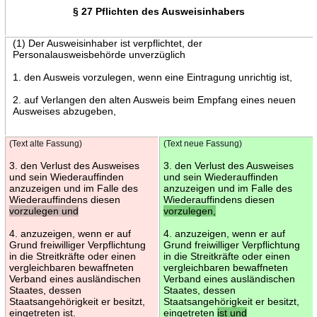
§ 27 Pflichten des Ausweisinhabers
(1) Der Ausweisinhaber ist verpflichtet, der
Personalausweisbehörde unverzüglich
1. den Ausweis vorzulegen, wenn eine Eintragung unrichtig ist,
2. auf Verlangen den alten Ausweis beim Empfang eines neuen
Ausweises abzugeben,
(Text alte Fassung)
(Text neue Fassung)
3. den Verlust des Ausweises
3. den Verlust des Ausweises
und sein Wiederauffinden
und sein Wiederauffinden
anzuzeigen und im Falle des
anzuzeigen und im Falle des
Wiederauffindens diesen
Wiederauffindens diesen
vorzulegen und
vorzulegen,
4. anzuzeigen, wenn er auf
4. anzuzeigen, wenn er auf
Grund freiwilliger Verpflichtung
Grund freiwilliger Verpflichtung
in die Streitkräfte oder einen
in die Streitkräfte oder einen
vergleichbaren bewaffneten
vergleichbaren bewaffneten
Verband eines ausländischen
Verband eines ausländischen
Staates, dessen
Staates, dessen
Staatsangehörigkeit er besitzt,
Staatsangehörigkeit er besitzt,
eingetreten ist.
eingetreten
ist und