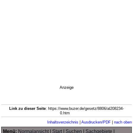
Anzeige
Link zu dieser Seite
: https://www.buzer.de/gesetz/8806/al208234-
0.htm
Inhaltsverzeichnis
|
Ausdrucken/PDF
|
nach oben
Menü:
Normalansicht
|
Start
|
Suchen
|
Sachgebiete
|