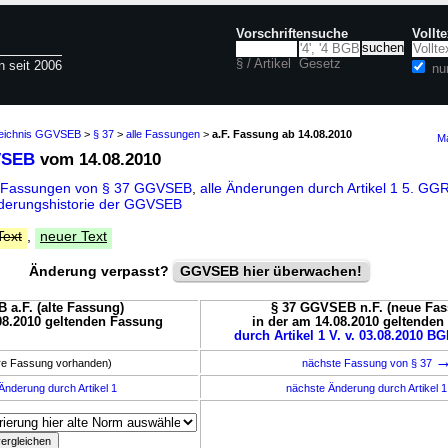
Vorschriftensuche
Vollt
§ / Artikel
Gesetz
n seit 2006
nu
zeichnis GGVSEB
>
§ 37
>
alle Fassungen
>
a.F. Fassung ab 14.08.2010
Ma
VSEB
vom 14.08.2010
e Fassungen von § 37 GGVSEB
,
alle Änderungen durch Artikel 1 5. 
derungshistorie der GGVSEB
Text
,
neuer Text
Änderung verpasst?
GGVSEB hier überwachen!
a.F. (alte Fassung)
§ 37 GGVSEB n.F. (neue Fas
08.2010 geltenden Fassung
in der am 14.08.2010 geltende
durch Artikel 1 V. v. 03.08.2010 BGB
ere Fassung vorhanden)
nächste Fassung von § 37
Änderung durch Artikel 1
nächste Änderung durch Artikel 