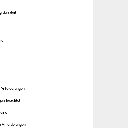
g den dort
rd,
n Anforderungen
gen beachtet
 eine
en Anforderungen