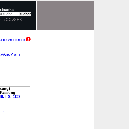
extsuche
r in GGVSEB
il bei Änderungen
GGRVÄndV am
sung)
n Fassung
l. I S. 1139
→
→
1