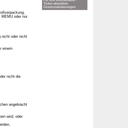
Für Ihre Internetseite -
Ticker aktuellste
,
Gesetzesänderungen
Großverpackung,
es MEMU oder nur
nicht oder nicht
er einem
der nicht die
ichen angebracht
en wird, oder
werden,